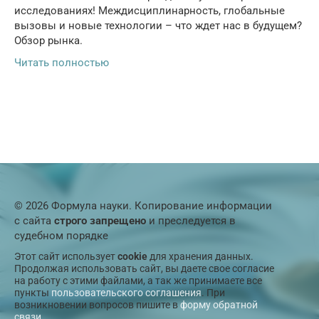
исследованиях! Междисциплинарность, глобальные
вызовы и новые технологии – что ждет нас в будущем?
Обзор рынка.
Читать полностью
© 2026 Формула науки. Копирование информации
с сайта
строго запрещено
и преследуется в
судебном порядке
Этот сайт использует
cookie
для хранения данных.
Продолжая использовать сайт, вы даете свое согласие
на работу с этими файлами, а так же принимаете все
пункты
пользовательского соглашения
. При
возникновении вопросов пишите в
форму обратной
связи
.