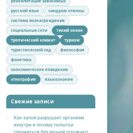
реабилитация зависимых
русский язык
синдром отмены
система вознаграждения
социальные сети
тихий океан
тропический климат
туризм
туристический гид
философия
фонетика
экономическое поведение
этнография
языкознание
Свежие записи
Как запой разрушает организм
изнутри и почему попытки
справиться без врачей угрожают