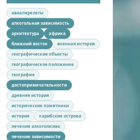
авиаперелеты
алкогольная зависимость
архитектура
африка
ближний восток
военная история
географические объекты
географическое положение
география
достопримечательности
древняя история
исторические памятники
история
карибские острова
лечение алкоголизма
лечение зависимости