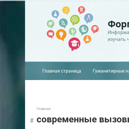
Перейти
к
контенту
Фор
Информац
изучать 
Главная страница
Гуманитирные н
Главная
современные вызо