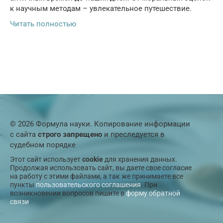
к научным методам – увлекательное путешествие.
Читать полностью
© 2026 Формула науки. Копирование информации
с сайта
строго запрещено
и преследуется в
судебном порядке
Этот сайт использует
cookie
для хранения данных.
Продолжая использовать сайт, вы даете свое согласие
на работу с этими файлами, а так же принимаете все
пункты
пользовательского соглашения
. При
возникновении вопросов пишите в
форму обратной
связи
.