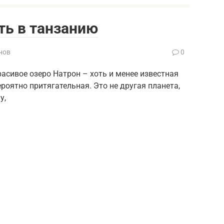
ть в танзанию
нов
0
асивое озеро Натрон – хоть и менее известная
роятно притягательная. Это не другая планета,
у,