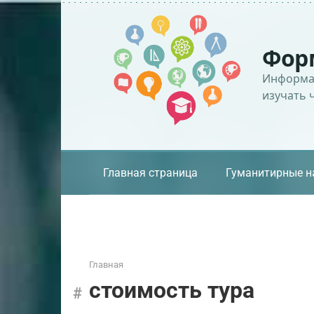
Перейти
к
контенту
Фор
Информац
изучать 
Главная страница
Гуманитирные н
Главная
стоимость тура