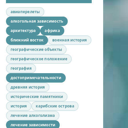
авиаперелеты
алкогольная зависимость
архитектура
африка
ближний восток
военная история
географические объекты
географическое положение
география
достопримечательности
древняя история
исторические памятники
история
карибские острова
лечение алкоголизма
лечение зависимости