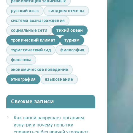
реабилитация зависимых
русский язык
синдром отмены
система вознаграждения
социальные сети
тихий океан
тропический климат
туризм
туристический гид
философия
фонетика
экономическое поведение
этнография
языкознание
Свежие записи
Как запой разрушает организм
изнутри и почему попытки
справиться без врачей угрожают