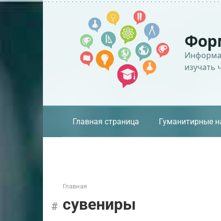
Перейти
к
контенту
Фор
Информац
изучать 
Главная страница
Гуманитирные н
Главная
сувениры