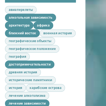
авиаперелеты
алкогольная зависимость
архитектура
африка
ближний восток
военная история
географические объекты
географическое положение
география
достопримечательности
древняя история
исторические памятники
история
карибские острова
лечение алкоголизма
лечение зависимости