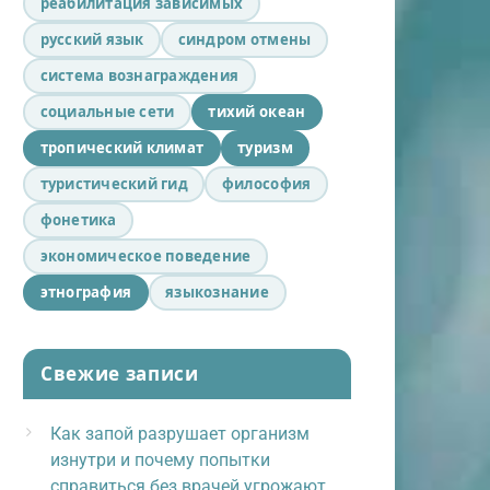
реабилитация зависимых
русский язык
синдром отмены
система вознаграждения
социальные сети
тихий океан
тропический климат
туризм
туристический гид
философия
фонетика
экономическое поведение
этнография
языкознание
Свежие записи
Как запой разрушает организм
изнутри и почему попытки
справиться без врачей угрожают