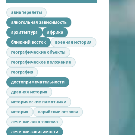
авиаперелеты
алкогольная зависимость
архитектура
африка
ближний восток
военная история
географические объекты
географическое положение
география
достопримечательности
древняя история
исторические памятники
история
карибские острова
лечение алкоголизма
лечение зависимости