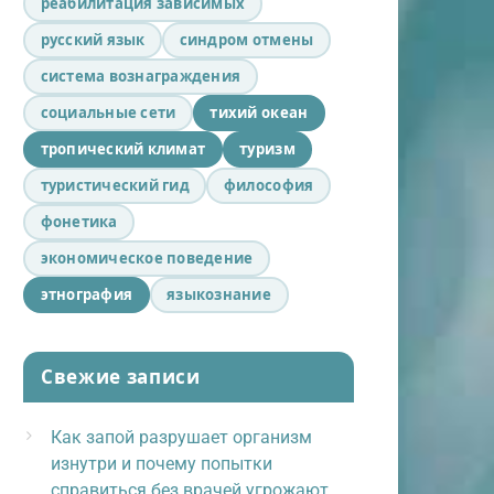
реабилитация зависимых
русский язык
синдром отмены
система вознаграждения
социальные сети
тихий океан
тропический климат
туризм
туристический гид
философия
фонетика
экономическое поведение
этнография
языкознание
Свежие записи
Как запой разрушает организм
изнутри и почему попытки
справиться без врачей угрожают