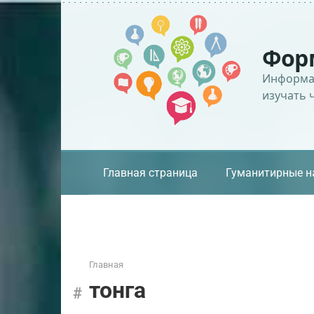
Перейти
к
контенту
Фор
Информац
изучать 
Главная страница
Гуманитирные н
Главная
тонга