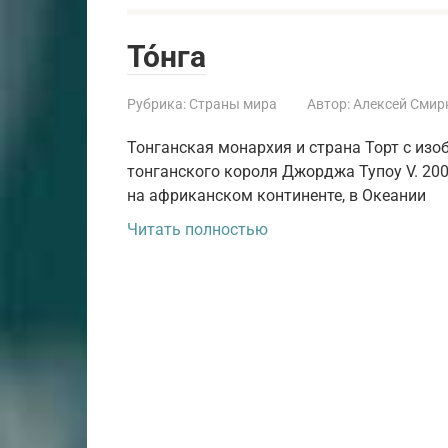
То́нга
Рубрика:
Страны мира
Автор:
Алексей Смир
Тонганская монархия и страна Торт с из
тонганского короля Джорджа Тупоу V. 200
на африканском континенте, в Океании
Читать полностью