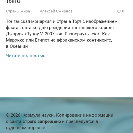
То́нга
Страны мира
Алексей Смирнов
0
Тонганская монархия и страна Торт с изображением
флага Тонга ко дню рождения тонганского короля
Джорджа Тупоу V. 2007 год. Развернуть текст Как
Марокко или Египет на африканском континенте,
в Океании
Читать полностью
© 2026 Формула науки. Копирование информации
с сайта
строго запрещено
и преследуется в
судебном порядке