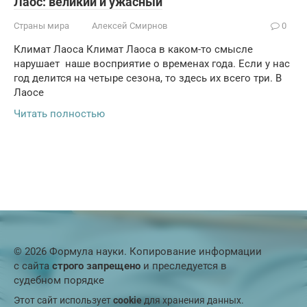
Лаос: великий и ужасный
Страны мира
Алексей Смирнов
0
Климат Лаоса Климат Лаоса в каком-то смысле
нарушает наше восприятие о временах года. Если у нас
год делится на четыре сезона, то здесь их всего три. В
Лаосе
Читать полностью
© 2026 Формула науки. Копирование информации
с сайта
строго запрещено
и преследуется в
судебном порядке
Этот сайт использует
cookie
для хранения данных.