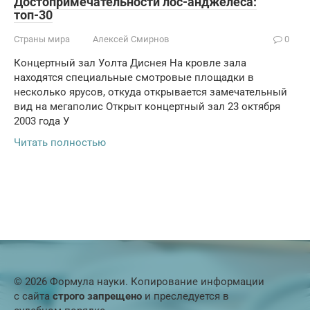
Достопримечательности лос-анджелеса:
топ-30
Страны мира
Алексей Смирнов
0
Концертный зал Уолта Диснея На кровле зала
находятся специальные смотровые площадки в
несколько ярусов, откуда открывается замечательный
вид на мегаполис Открыт концертный зал 23 октября
2003 года У
Читать полностью
© 2026 Формула науки. Копирование информации
с сайта
строго запрещено
и преследуется в