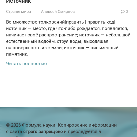
Источник
Страны мира
Алексей Смирнов
0
Во множестве толкований[править | править код]
источник — место, где что-либо рождается, появляется,
начинает своё распространение; источник — небольшой
естественный водоём, струя воды, выходящая
на поверхность из земли; источник — письменный
памятник,
Читать полностью
© 2026 Формула науки. Копирование информации
с сайта
строго запрещено
и преследуется в