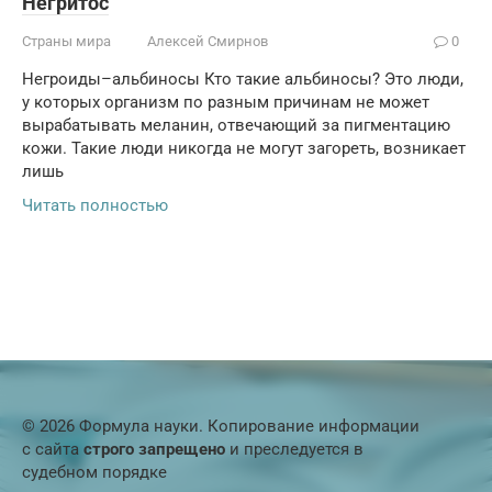
Негритос
Страны мира
Алексей Смирнов
0
Негроиды–альбиносы Кто такие альбиносы? Это люди,
у которых организм по разным причинам не может
вырабатывать меланин, отвечающий за пигментацию
кожи. Такие люди никогда не могут загореть, возникает
лишь
Читать полностью
© 2026 Формула науки. Копирование информации
с сайта
строго запрещено
и преследуется в
судебном порядке