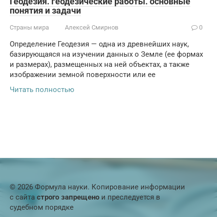
Геодезия. геодезические работы. основные
понятия и задачи
Страны мира
Алексей Смирнов
0
Определение Геодезия — одна из древнейших наук,
базирующаяся на изучении данных о Земле (ее формах
и размерах), размещенных на ней объектах, а также
изображении земной поверхности или ее
Читать полностью
© 2026 Формула науки. Копирование информации
с сайта
строго запрещено
и преследуется в
судебном порядке