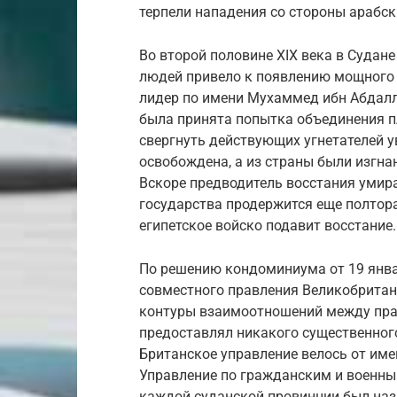
терпели нападения со стороны арабск
Во второй половине XIX века в Судане
людей привело к появлению мощного 
лидер по имени Мухаммед ибн Абдалл
была принята попытка объединения п
свергнуть действующих угнетателей у
освобождена, а из страны были изгнан
Вскоре предводитель восстания умира
государства продержится еще полтора
египетское войско подавит восстание.
По решению кондоминиума от 19 янва
совместного правления Великобритани
контуры взаимоотношений между прав
предоставлял никакого существенног
Британское управление велось от имен
Управление по гражданским и военны
каждой суданской провинции был назн