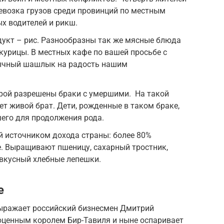
ревозка грузов среди провинций по местным
ых водителей и рикш.
укт – рис. Разнообразны так же мясные блюда
 курицы. В местных кафе по вашей просьбе с
ычный шашлык на радость нашим
орой разрешены браки с умершими. На такой
т живой брат. Дети, рожденные в таком браке,
его для продолжения рода.
й источником дохода страны: более 80%
е. Выращивают пшеницу, сахарный тростник,
 вкусный хлебные лепешки.
е
выражает российский бизнесмен Дмитрий
оценным королем Бир-Тавиля и ныне оспаривает