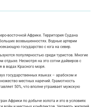
веро-восточной Африке. Территория Судана
ебольших возвышенностях. Водные артерии
есекающую государство с юга на север.
ьзуются популярностью среди туристов. Многие
м отдыхе. Несмотря на это сотни дайверов с
 в водах Красного моря.
вух государственных языках – арабском и
множество местных наречий. Грамотность
авляет 50%, что вполне утраивает мужскую
тран Африки по добыче золота и это в условиях
 войн и местных конфликтов. Четверть жителей