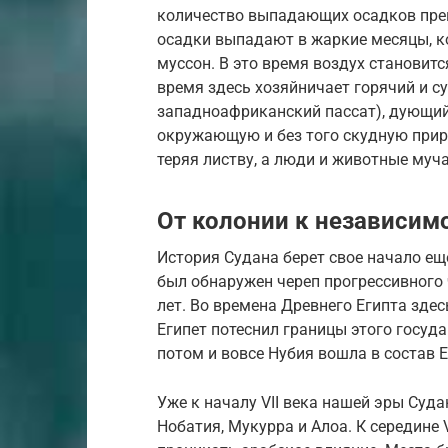
количество выпадающих осадков прев
осадки выпадают в жаркие месяцы, к
муссон. В это время воздух становит
время здесь хозяйничает горячий и 
западноафриканский пассат), дующий 
окружающую и без того скудную прир
теряя листву, а люди и животные муч
От колонии к независим
История Судана берет свое начало ещ
был обнаружен череп прогрессивного 
лет. Во времена Древнего Египта зде
Египет потеснил границы этого госуд
потом и вовсе Нубия вошла в состав Е
Уже к началу VII века нашей эры Суда
Нобатия, Мукурра и Алоа. К середине 