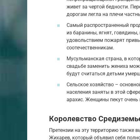
живет за чертой бедности. Пе
дорогам легла на плечи частн
Самый распространенный прод
из баранины, ягнят, говядины,
удовольствием пожарят прив
соотечественникам.
Мусульманская страна, в кот
свадьбе заменить жениха може
будут считаться детьми умерш
Сельское хозяйство – основно
населения заняты в этой сфер
арахис. Женщины пекут очень
Королевство Средиземь
Претензии на эту территорию также 
Жихарев, который объявил себя полн