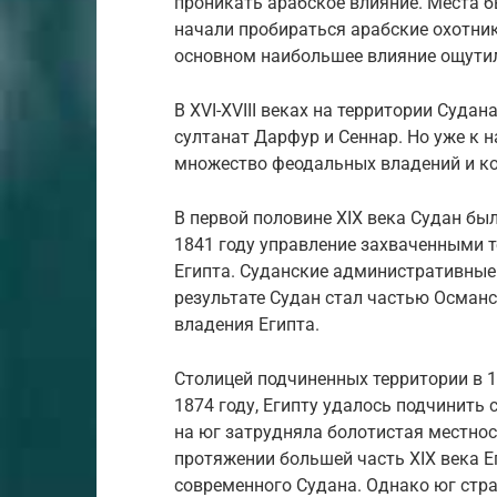
проникать арабское влияние. Места 
начали пробираться арабские охотник
основном наибольшее влияние ощутил
В XVI-XVIII веках на территории Суда
султанат Дарфур и Сеннар. Но уже к н
множество феодальных владений и ко
В первой половине XIX века Судан бы
1841 году управление захваченными 
Египта. Суданские административные
результате Судан стал частью Османс
владения Египта.
Столицей подчиненных территории в 18
1874 году, Египту удалось подчинить
на юг затрудняла болотистая местнос
протяжении большей часть XIX века Е
современного Судана. Однако юг стр