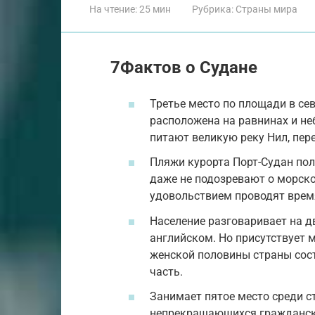
На чтение:
25 мин
Рубрика:
Страны мира
7Фактов о Судане
Третье место по площади в се
расположена на равнинах и н
питают великую реку Нил, пер
Пляжи курорта Порт-Судан пол
даже не подозревают о морско
удовольствием проводят время
Население разговаривает на д
английском. Но присутствует 
женской половины страны сост
часть.
Занимает пятое место среди с
непрекращающихся граждански