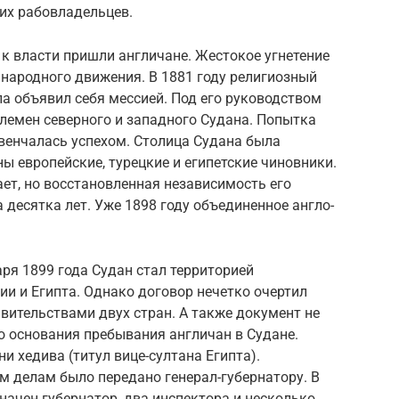
их рабовладельцев.
 к власти пришли англичане. Жестокое угнетение
народного движения. В 1881 году религиозный
а объявил себя мессией. Под его руководством
лемен северного и западного Судана. Попытка
венчалась успехом. Столица Судана была
ы европейские, турецкие и египетские чиновники.
ет, но восстановленная независимость его
 десятка лет. Уже 1898 году объединенное англо-
ря 1899 года Судан стал территорией
и и Египта. Однако договор нечетко очертил
ительствами двух стран. А также документ не
о основания пребывания англичан в Судане.
и хедива (титул вице-султана Египта).
м делам было передано генерал-губернатору. В
ачен губернатор, два инспектора и несколько