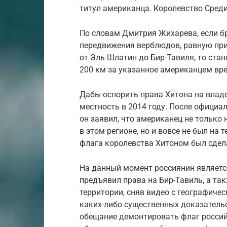
титул американца. Королевство Сред
По словам Дмитрия Жихарева, если б
передвижения верблюдов, равную прим
от Эль Шлатин до Бир-Тавиля, то ста
200 км за указанное американцем в
Дабы оспорить права Хитона на влад
местность в 2014 году. После официа
он заявил, что американец не только
в этом регионе, но и вовсе не был на
флага королевства Хитоном был сдела
На данный момент россиянин являетс
предъявил права на Бир-Тавиль, а та
территории, сняв видео с географиче
каких-либо существенных доказательс
обещание демонтировать флаг россий