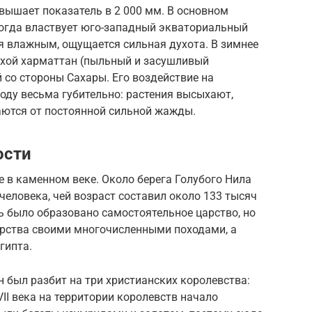
ышает показатель в 2 000 мм. В основном
огда властвует юго-западный экваториальный
ся влажным, ощущается сильная духота. В зимнее
сухой харматтан (пыльный и засушливый
со стороны Сахары. Его воздействие на
оду весьма губительно: растения высыхают,
аются от постоянной сильной жажды.
ости
е в каменном веке. Около берега Голубого Нила
человека, чей возраст составил около 133 тысяч
сь было образовано самостоятельное царство, но
арства своими многочисленными походами, а
гипта.
н был разбит на три христианских королевства:
VII века на территории королевств начало