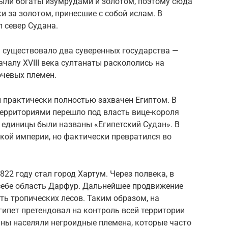
были богаты изумрудами и золотом, поэтому сюда
и за золотом, принесшие с собой ислам. В
 север Судана.
на существовало два суверенных государства —
ачалу XVIII века султанаты раскололись на
чевых племен.
л практически полностью захвачен Египтом. В
территориями перешло под власть вице-короля
 единицы были названы «Египетский Судан». В
кой империи, но фактически превратился во
22 году стал город Хартум. Через полвека, в
 себе область Дарфур. Дальнейшее продвижение
ть тропических лесов. Таким образом, на
гипет претендовал на контроль всей территории
аны населяли негроидные племена, которые часто