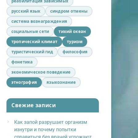
реабилитация зависимых
русский язык
синдром отмены
система вознаграждения
социальные сети
тихий океан
тропический климат
туризм
туристический гид
философия
фонетика
экономическое поведение
этнография
языкознание
Свежие записи
Как запой разрушает организм
изнутри и почему попытки
справиться без врачей угрожают