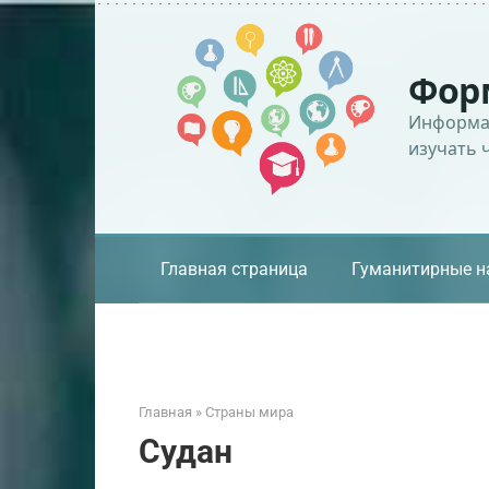
Перейти
к
контенту
Фор
Информац
изучать 
Главная страница
Гуманитирные н
Главная
»
Страны мира
Судан