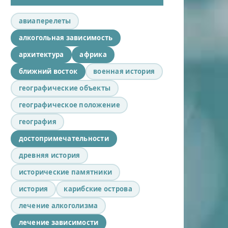
авиаперелеты
алкогольная зависимость
архитектура
африка
ближний восток
военная история
географические объекты
географическое положение
география
достопримечательности
древняя история
исторические памятники
история
карибские острова
лечение алкоголизма
лечение зависимости