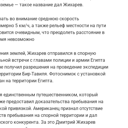
иземье — такое название дал Жихарев.
рать во внимание среднюю скорость
ерно 5 км/ч, а также рельеф местности на пути
новится очевидным, что преодолеть расстояние в
ремя невозможно
ения землей, Жихарев отправился в спорную
льной встречи с главами полиции и армии Египта
 не получил разрешения на проведение экспедиции
 территории Бир-Тавиля. Фотоснимок с установкой
н на территории Египта.
я единственным путешественником, который
кже предоставил доказательства пребывания на
ской привязкой. Американец признал отсутствие
тв пребывания на спорной территории и дал
ского конкурента. За это Дмитрий Жихарев