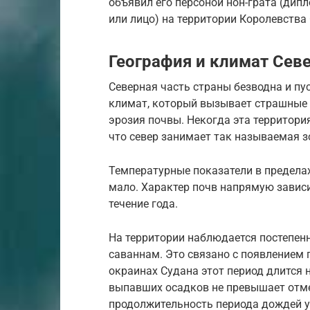
объявил его персоной нон-грата (дип
или лицо) на территории Королевства
География и климат Сев
Северная часть страны безводна и п
климат, который вызывает страшные 
эрозия почвы. Некогда эта территори
что север занимает так называемая з
Температурные показатели в предела
мало. Характер почв напрямую зависи
течение года.
На территории наблюдается постепенн
саваннам. Это связано с появлением 
окраинах Судана этот период длится н
выпавших осадков не превышает отме
продолжительность периода дождей ув