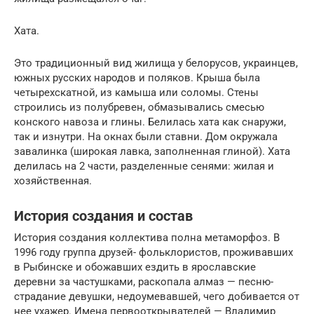
Хата.
Это традиционный вид жилища у белорусов, украинцев,
южных русских народов и поляков. Крыша была
четырехскатной, из камыша или соломы. Стены
строились из полубревен, обмазывались смесью
конского навоза и глины. Белилась хата как снаружи,
так и изнутри. На окнах были ставни. Дом окружала
завалинка (широкая лавка, заполненная глиной). Хата
делилась на 2 части, разделенные сенями: жилая и
хозяйственная.
История создания и состав
История создания коллектива полна метаморфоз. В
1996 году группа друзей- фольклористов, проживавших
в Рыбинске и обожавших ездить в ярославские
деревни за частушками, раскопала алмаз — песню-
страдание девушки, недоумевавшей, чего добивается от
нее ухажер. Имена первооткрывателей — Владимир