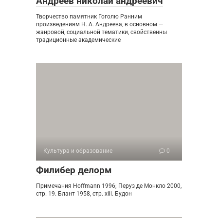
Андреев николай андреевич
Творчество памятник Гоголю Ранним
произведениям Н. А. Андреева, в основном —
жанровой, социальной тематики, свойственны
традиционные академические
Культура и образование
0
Филибер делорм
Примечания Hoffmann 1996; Перуз де Монкло 2000,
стр. 19. Блант 1958, стр. xiii. Будон