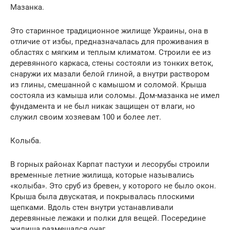
Мазанка.
Это старинное традиционное жилище Украины, она в
отличие от избы, предназначалась для проживания в
областях с мягким и теплым климатом. Строили ее из
деревянного каркаса, стены состояли из тонких веток,
снаружи их мазали белой глиной, а внутри раствором
из глины, смешанной с камышом и соломой. Крыша
состояла из камыша или соломы. Дом-мазанка не имел
фундамента и не был никак защищен от влаги, но
служил своим хозяевам 100 и более лет.
Колыба.
В горных районах Карпат пастухи и лесорубы строили
временные летние жилища, которые назывались
«колыба». Это сруб из бревен, у которого не было окон.
Крыша была двускатая, и покрывалась плоскими
щепками. Вдоль стен внутри устанавливали
деревянные лежаки и полки для вещей. Посередине
жилища размещался очаг.