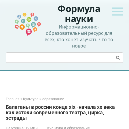
Перейти
Формула
к
контенту
науки
Информационно-
образовательный ресурс для
всех, кто хочет изучать что то
новое
Поиск:
Главная
»
Культура и образование
Балаганы в россии конца xix -начала xx века
как истоки современного театра, цирка,
эстрады
На чтение:
12 мин
Культура и образование