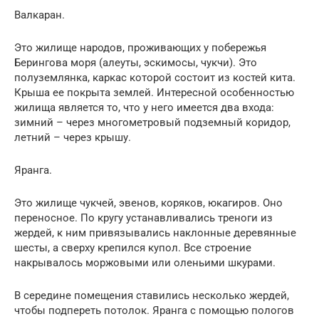
Валкаран.
Это жилище народов, проживающих у побережья
Берингова моря (алеуты, эскимосы, чукчи). Это
полуземлянка, каркас которой состоит из костей кита.
Крыша ее покрыта землей. Интересной особенностью
жилища является то, что у него имеется два входа:
зимний – через многометровый подземный коридор,
летний – через крышу.
Яранга.
Это жилище чукчей, эвенов, коряков, юкагиров. Оно
переносное. По кругу устанавливались треноги из
жердей, к ним привязывались наклонные деревянные
шесты, а сверху крепился купол. Все строение
накрывалось моржовыми или оленьими шкурами.
В середине помещения ставились несколько жердей,
чтобы подпереть потолок. Яранга с помощью пологов