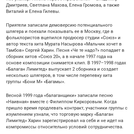
Дмитриев, Светлана Махова, Елена Громова, а также
Виталий и Елена Гилевы.
Приятели записали демоверсию потенциального
шлягера и поехали показывать ее в Москву, где в
фольклористов вцепился продюсер студии «Союз» и
автор текста хита Мурата Насырова «Мальчик хочет в
Тамбов» Сергей Харин. Песня «Че те надо?» попадает в
сборник хитов «Союз 20», а в начале 1997 года на
основе композиции снимается клип. В 1997–1998 годах
«Балаган Лимитед» выпускает 2 сборника и создает
несколько шлягеров, в том числе перепевку хита
группы «Бони М» «Багамы».
Весной 1999 года «балаганщики» записали песню
«Наивная» вместе с Филиппом Киркоровым. Когда
пришло время продлевать контракт, участники группы с
изумлением узнали, что торговую марку «Балаган
Лимитед» Харин зарегистрировал на себя и не идет на
компромиссы относительно условий сотрудничества.