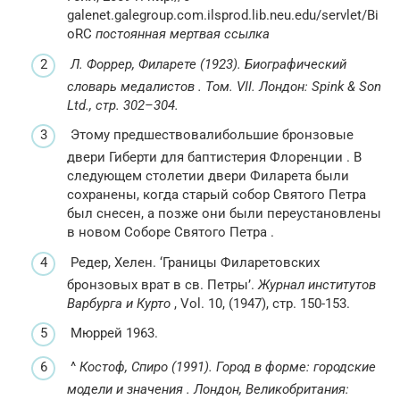
galenet.galegroup.com.ilsprod.lib.neu.edu/servlet/Bi
oRC
постоянная мертвая ссылка
Л. Форрер, Филарете (1923).
Биографический
словарь медалистов
.
Том.
VII.
Лондон: Spink & Son
Ltd., стр. 302–304.
Этому предшествовали
большие бронзовые
двери Гиберти для
баптистерия Флоренции .
В
следующем столетии двери Филарета были
сохранены, когда старый собор Святого Петра
был снесен, а позже они были переустановлены
в новом
Соборе Святого Петра
.
Редер, Хелен.
‘Границы Филаретовских
бронзовых врат в св. Петры’.
Журнал институтов
Варбурга и Курто
, Vol.
10, (1947), стр. 150-153.
Мюррей 1963.
^
Костоф, Спиро (1991).
Город в форме: городские
модели и значения
.
Лондон, Великобритания: