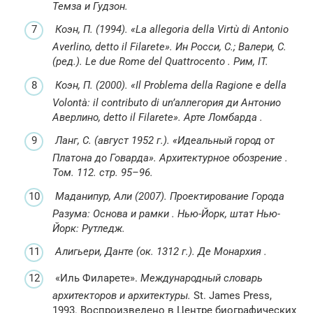
Темза и Гудзон.
Коэн, П. (1994).
«La allegoria della Virtù di Antonio
Averlino, detto il Filarete».
Ин Росси, С.;
Валери, С.
(ред.).
Le due Rome del Quattrocento
.
Рим, IT.
Коэн, П. (2000).
«Il Problema della Ragione e della
Volontà: il contributo di un’аллегория ди Антонио
Аверлино, detto il Filarete».
Арте Ломбарда
.
Ланг, С. (август 1952 г.).
«Идеальный город от
Платона до Говарда».
Архитектурное обозрение
.
Том.
112. стр. 95–96.
Маданипур, Али (2007).
Проектирование Города
Разума: Основа и рамки
.
Нью-Йорк, штат Нью-
Йорк: Рутледж.
Алигьери, Данте (ок. 1312 г.).
Де Монархия
.
«Иль Филарете».
Международный словарь
архитекторов и архитектуры.
St. James Press,
1993. Воспроизведено в Центре биографических