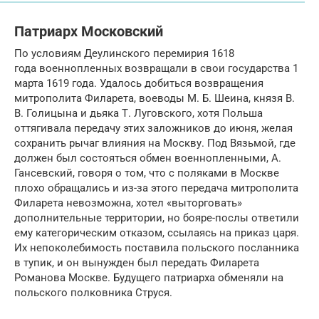
Патриарх Московский
По условиям Деулинского перемирия 1618
года военнопленных возвращали в свои государства 1
марта 1619 года. Удалось добиться возвращения
митрополита Филарета, воеводы М. Б. Шеина, князя В.
В. Голицына и дьяка Т. Луговского, хотя Польша
оттягивала передачу этих заложников до июня, желая
сохранить рычаг влияния на Москву. Под Вязьмой, где
должен был состояться обмен военнопленными, А.
Гансевский, говоря о том, что с поляками в Москве
плохо обращались и из-за этого передача митрополита
Филарета невозможна, хотел «выторговать»
дополнительные территории, но бояре-послы ответили
ему категорическим отказом, ссылаясь на приказ царя.
Их непоколебимость поставила польского посланника
в тупик, и он вынужден был передать Филарета
Романова Москве. Будущего патриарха обменяли на
польского полковника Струся.