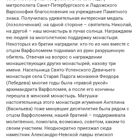
митрополита Санкт-Петербургского и Ладожского
Варсонофия благословение на учреждение Памятного
знака. Получилась удивительная интересная медаль
(позолоченная): на одной стороне ­– святитель Николай,
на другой – наш монастырь в лучах солнца. Награждаем
ею людей за многолетнюю поддержку монастыря.
Некоторых из братии наградили: кто-то из них вместе с
отцом Варфоломеем поднимал из руин разрушенную
обитель. Отвечая на вопрос о награждении
монашествующих других монастырей, назову три
имени. Насельница Свято-Успенского Девичьего
монастыря села Старая Ладога монахиня Феодора
(Лебедева) многие годы была «правой рукой»
архимандрита Варфоломея, а после его кончины
перешла в женский монастырь. Матушка-
настоятельница этого монастыря игумения Ангелина
(Васильева) тоже минувшие десятилетия была рядом с
отцом Варфоломеем, нашей братией – поддерживала
молитвенно, помогала, возможно, советом, каким-то
своим участием. Неоднократно приезжал сюда
наместник Александро-Невской лавры епископ