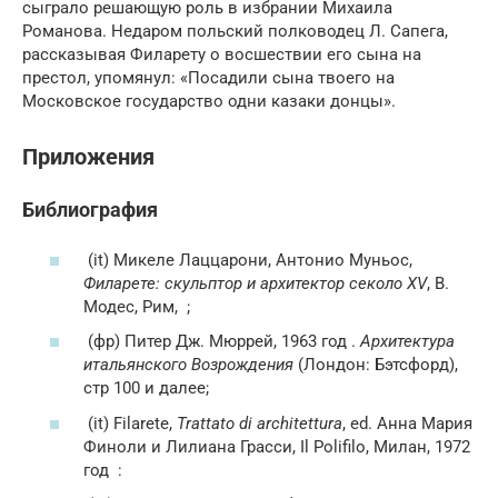
сыграло решающую роль в избрании Михаила
Романова. Недаром польский полководец Л. Сапега,
рассказывая Филарету о восшествии его сына на
престол, упомянул: «Посадили сына твоего на
Московское государство одни казаки донцы».
Приложения
Библиография
(it)
Микеле Лаццарони, Антонио Муньос,
Филарете: скульптор и архитектор секоло XV
, В.
Модес, Рим, ;
(фр)
Питер Дж. Мюррей, 1963 год .
Архитектура
итальянского Возрождения
(Лондон: Бэтсфорд),
стр 100 и далее;
(it)
Filarete,
Trattato di architettura
, ed. Анна Мария
Финоли и Лилиана Грасси, Il Polifilo, Милан, 1972
год :