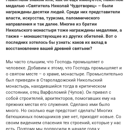
медалью «Святитель Николай Чудотворец» – были
награждены десятки людей. Среди них представители
власти, искусства, туризма, паломнического
направления и так далее. Многие из братии
Никольского монастыря тоже награждены медалями, а
также – монашествующие из других обителей. Вот о
последних хотелось бы узнать: каков их вклад в
восстановление вашей древней святыни?
Мы часто слышим, что Господь промышляет о
человеке. Добавим к этому, что Господь промышляет и
о святом месте – о храме, монастыре. Промыслительно
был приведен в Староладожский Никольский
монастырь, находившийся тогда в критическом
состоянии, отец Варфоломей (Чупов). Он привел с
собой строителей, архитекторов, помогавших ему на
прежних местах его служения. Сделано ими было
много. Но сколько еще предстоит сделать! Многих
батюшкиных помощников уже нет, приходят новые. Со
своим видением спасения тех строений, которые у нас
есть. Поэтому мы попросили в начале года у