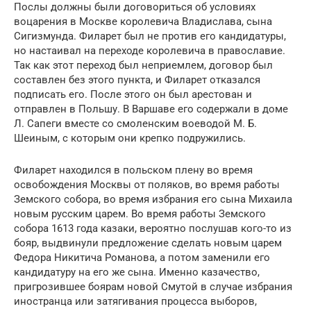
Послы должны были договориться об условиях
воцарения в Москве королевича Владислава, сына
Сигизмунда. Филарет был не против его кандидатуры,
но настаивал на переходе королевича в православие.
Так как этот переход был неприемлем, договор был
составлен без этого пункта, и Филарет отказался
подписать его. После этого он был арестован и
отправлен в Польшу. В Варшаве его содержали в доме
Л. Сапеги вместе со смоленским воеводой М. Б.
Шеиным, с которым они крепко подружились.
Филарет находился в польском плену во время
освобождения Москвы от поляков, во время работы
Земского собора, во время избрания его сына Михаила
новым русским царем. Во время работы Земского
собора 1613 года казаки, вероятно послушав кого-то из
бояр, выдвинули предложение сделать новым царем
Федора Никитича Романова, а потом заменили его
кандидатуру на его же сына. Именно казачество,
пригрозившее боярам новой Смутой в случае избрания
иностранца или затягивания процесса выборов,