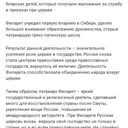
боярских детей, которые получали жалование за службу
в приказах при церкви
Филарет учредил первую епархию в Сибири, уделял
большое внимание образованию духовенства, открыв
патриаршую греко-латинскую школу
Результат данной деятельности – значительное
усиление роли церкви в государстве, Россия снова
стала центром православия среди православных
государств, вернулось её величие. Деятельность
Филарета способствовала объединению народа вокруг
церкви.
Таким образом, патриарх Филарет – яркий
государственный и религиозный деятель, сделавший
много для восстановления страны после Смуты,
укрепления мощи России , повышения её
международного авторитета . При Филарете Русская
церковь вновь вернула своё господство не только в
стране, но и во всём православном мире. Не случайно