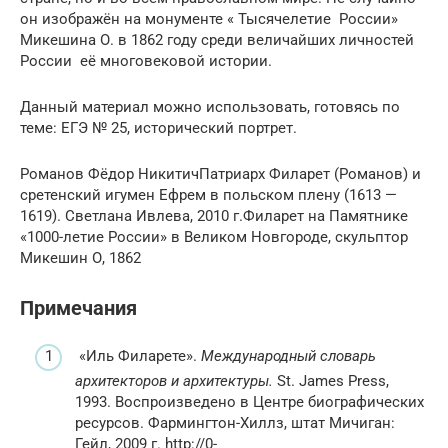
он изображён на монументе « Тысячелетие России»
Микешина О. в 1862 году среди величайших личностей
России её многовековой истории.
Данный материал можно использовать, готовясь по
теме: ЕГЭ № 25, исторический портрет.
Романов Фёдор НикитичПатриарх Филарет (Романов) и
сретенский игумен Ефрем в польском плену (1613 —
1619). Светлана Ивлева, 2010 г.Филарет на Памятнике
«1000-летие России» в Великом Новгороде, скульптор
Микешин О, 1862
Примечания
«Иль Филарете».
Международный словарь
архитекторов и архитектуры.
St. James Press,
1993. Воспроизведено в Центре биографических
ресурсов.
Фармингтон-Хиллз, штат Мичиган:
Гейл, 2009 г.
http://0-