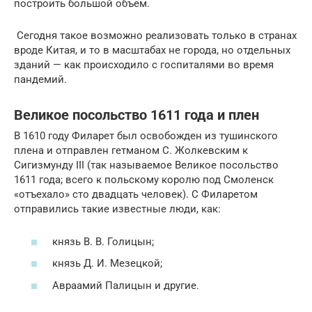
построить большой объем.
️ Сегодня такое возможно реализовать только в странах
вроде Китая, и то в масштабах не города, но отдельных
зданий — как происходило с госпиталями во время
пандемий.
Великое посольство 1611 года и плен
В 1610 году Филарет был освобожден из тушинского
плена и отправлен гетманом С. Жолкевским к
Сигизмунду III (так называемое Великое посольство
1611 года; всего к польскому королю под Смоленск
«отъехало» сто двадцать человек). С Филаретом
отправились такие известные люди, как:
князь В. В. Голицын;
князь Д. И. Мезецкой;
Авраамий Палицын и другие.