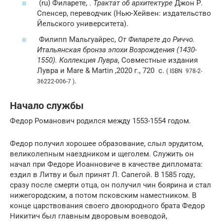
(ru)
Филарете, .
Трактат об архитектуре
Джон Р.
Спенсер, переводчик (Нью-Хейвен: издательство
Йельского университета).
Филипп Мальгуайрес,
От Филарете до Риччо.
Итальянская бронза эпохи Возрождения (1430-
1550). Коллекция Лувра
, Совместные издания
Лувра и Mare & Martin ,2020 г., 720
с.
( ISBN 978-2-
.
36222-006-7 )
Начало службы
Федор Романович родился между 1553-1554 годом.
Федор получил хорошее образование, слыл эрудитом,
великолепным наездником и щеголем. Служить он
начал при Федоре Иоанновиче в качестве дипломата:
ездил в Литву и был принят Л. Сапегой. В 1585 году,
сразу после смерти отца, он получил чин боярина и стал
нижегородским, а потом псковским наместником. В
конце царствования своего двоюродного брата Федор
Никитич был главным дворовым воеводой,