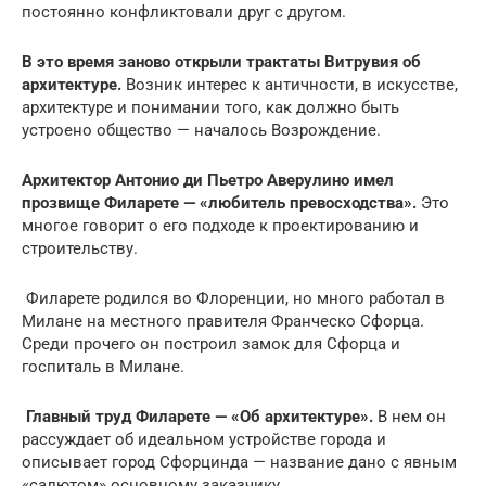
постоянно конфликтовали друг с другом.
В это время заново открыли трактаты Витрувия об
архитектуре.
Возник интерес к античности, в искусстве,
архитектуре и понимании того, как должно быть
устроено общество — началось Возрождение.
Архитектор Антонио ди Пьетро Аверулино имел
прозвище Филарете — «любитель превосходства».
Это
многое говорит о его подходе к проектированию и
строительству.
️ Филарете родился во Флоренции, но много работал в
Милане на местного правителя Франческо Сфорца.
Среди прочего он построил замок для Сфорца и
госпиталь в Милане.
️
Главный труд Филарете — «Об архитектуре».
В нем он
рассуждает об идеальном устройстве города и
описывает город Сфорцинда — название дано с явным
«салютом» основному заказчику.