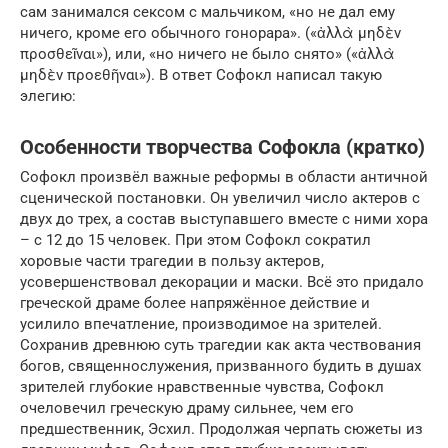
сам занимался сексом с мальчиком, «но не дал ему
ничего, кроме его обычного гонорара».
(«ἀλλὰ μηδὲν
προσθεῖναι»),
или, «но ничего не было снято»
(«ἀλλὰ
μηδὲν προεθῆναι»).
В ответ Софокл написал такую ​​
элегию:
Особенности творчества Софокла (кратко)
Софокл произвёл важные реформы в области античной
сценической постановки. Он увеличил число актеров с
двух до трех, а состав выступавшего вместе с ними хора
– с 12 до 15 человек. При этом Софокл сократил
хоровые части трагедии в пользу актеров,
усовершенствовал декорации и маски. Всё это придало
греческой драме более напряжённое действие и
усилило впечатление, производимое на зрителей.
Сохранив древнюю суть трагедии как акта чествования
богов, священнослужения, призванного будить в душах
зрителей глубокие нравственные чувства, Софокл
очеловечил греческую драму сильнее, чем его
предшественник, Эсхил. Продолжая черпать сюжеты из