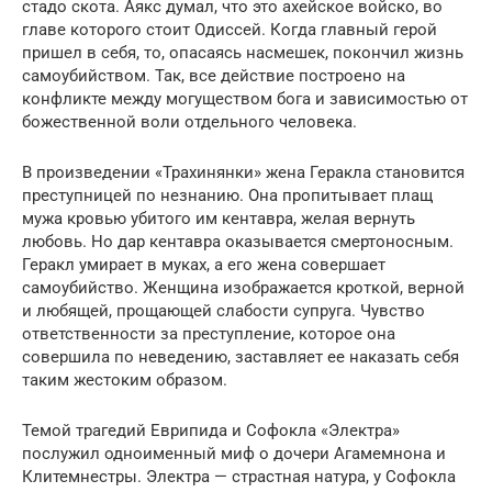
стадо скота. Аякс думал, что это ахейское войско, во
главе которого стоит Одиссей. Когда главный герой
пришел в себя, то, опасаясь насмешек, покончил жизнь
самоубийством. Так, все действие построено на
конфликте между могуществом бога и зависимостью от
божественной воли отдельного человека.
В произведении «Трахинянки» жена Геракла становится
преступницей по незнанию. Она пропитывает плащ
мужа кровью убитого им кентавра, желая вернуть
любовь. Но дар кентавра оказывается смертоносным.
Геракл умирает в муках, а его жена совершает
самоубийство. Женщина изображается кроткой, верной
и любящей, прощающей слабости супруга. Чувство
ответственности за преступление, которое она
совершила по неведению, заставляет ее наказать себя
таким жестоким образом.
Темой трагедий Еврипида и Софокла «Электра»
послужил одноименный миф о дочери Агамемнона и
Клитемнестры. Электра — страстная натура, у Софокла