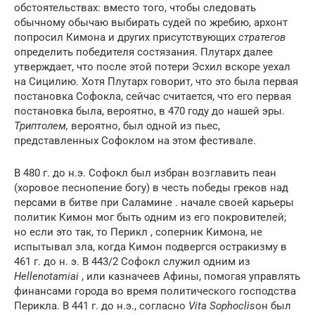
обстоятельствах: вместо того, чтобы следовать
обычному обычаю выбирать судей по жребию,
архонт
попросил
Кимона
и других
присутствующих
стратегов
определить победителя состязания. Плутарх далее
утверждает, что после этой потери Эсхил вскоре уехал
на Сицилию.
Хотя Плутарх говорит, что это была первая
постановка Софокла, сейчас считается, что его первая
постановка была, вероятно, в 470 году до нашей эры.
Триптолем,
вероятно, был одной из пьес,
представленных Софоклом на этом фестивале.
В 480 г. до н.э. Софокл был избран возглавить
пеан
(хоровое песнопение богу) в честь победы греков над
персами
в
битве при Саламине
.
начале своей карьеры
политик
Кимон
мог быть одним из его покровителей;
но если это так, то
Перикл
, соперник Кимона, не
испытывал зла, когда Кимон подвергся остракизму в
461 г. до н. э.
В 443/2 Софокл служил одним из
Hellenotamiai
, или казначеев Афины, помогая управлять
финансами города во время политического господства
Перикла.
В 441 г. до н.э., согласно
Vita Sophoclis
он был