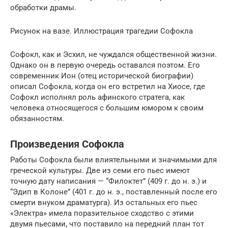
обработки драмы.
Рисунок на вазе. Иллюстрация трагедии Софокла
Софокл, как и Эсхил, не чуждался общественной жизни.
Однако он в первую очередь оставался поэтом. Его
современник Ион (отец исторической биографии)
описал Софокла, когда он его встретил на Хиосе, где
Софокл исполнял роль афинского стратега, как
человека относящегося с большим юмором к своим
обязанностям.
Произведения Софокла
Работы Софокла были влиятельными и значимыми для
греческой культуры. Две из семи его пьес имеют
точную дату написания — “Филоктет” (409 г. до н. э.) и
“Эдип в Колоне” (401 г. до н. э., поставленный после его
смерти внуком драматурга). Из остальных его пьес
«Электра» имела поразительное сходство с этими
двумя пьесами, что поставило на передний план тот