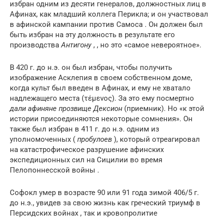
избран одним из десяти генералов, должностных лиц в
Афинах, как младший коллега Перикла; и он участвовал
в афинской кампании против
Самоса
. Он должен был
быть избран на эту должность в результате его
производства
Антигону
,
, но это «самое невероятное».
В 420 г. до н.э. он был избран, чтобы получить
изображение
Асклепия
в своем собственном доме,
когда культ был введен в Афинах, и ему не хватало
надлежащего места (τέμενος).
За это ему посмертно
дали афиняне прозвище Дексион
(приемник).
Но «к этой
истории присоединяются некоторые сомнения».
Он
также был избран в 411 г. до н.э. одним из
уполномоченных (
пробулоев
), который отреагировал
на катастрофическое разрушение афинских
экспедиционных сил на
Сицилии
во время
Пелопоннесской войны
.
Софокл умер в возрасте 90 или 91 года зимой 406/5 г.
до н.э., увидев за свою жизнь как греческий триумф в
Персидских войнах
, так и кровопролитие