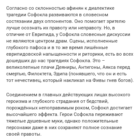
Согласно со склонностью афинян к диалектике
трагедии Софокла развиваются в словесном
состязании двух оппонентов. Оно помогает зрителю
лучше осознать их правоту или неправоту. Но, в
отличие от Еврипида, у Софокла словесные дискуссии
не являются центром драм. Сцены, исполненные
глубокого пафоса и в то же время лишённые
еврипидовской напыщенности и риторики, есть во всех
дошедших до нас трагедиях Софокла. Это –
великолепные плачи Деяниры, Антигоны, Аякса перед
смертью, Филоктета, Эдипа (понявшего, что он и есть
тот нечестивец, который накликал на Фивы гнев богов).
Соединением в главных действующих лицах высокого
героизма и глубокого страдания от бедствий,
порождённых непоправимым роком, Софокл достигает
высочайшего эффекта. Герои Софокла переживают
тяжелые душевные муки, однако положительные
персонажи даже в них сохраняют полное сознание
своей правоты.