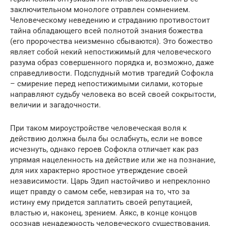
заключительном монологе отравлен сомнением.
Человеческому неведению и страданию противостоит
тайна обладающего всей полнотой знания божества
(его пророчества неизменно сбываются). Это божество
являет собой некий непостижимый для человеческого
разума образ совершенного порядка и, возможно, даже
справедливости. Подспудный мотив трагедий Софокла
– смирение перед непостижимыми силами, которые
направляют судьбу человека во всей своей сокрытости,
величии и загадочности.
При таком мироустройстве человеческая воля к
действию должна была бы ослабнуть, если не вовсе
исчезнуть, однако героев Софокла отличает как раз
упрямая нацеленность на действие или же на познание,
для них характерно яростное утверждение своей
независимости. Царь Эдип настойчиво и непреклонно
ищет правду о самом себе, невзирая на то, что за
истину ему придется заплатить своей репутацией,
властью и, наконец, зрением. Аякс, в конце концов
осознав ненадежность человеческого существования,