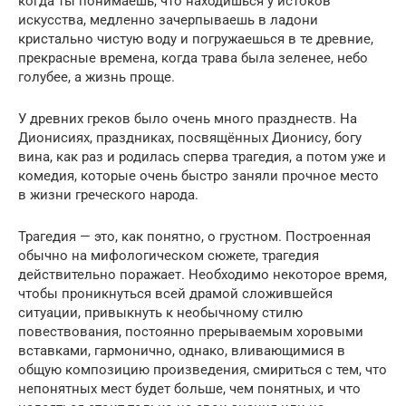
когда ты понимаешь, что находишься у истоков
искусства, медленно зачерпываешь в ладони
кристально чистую воду и погружаешься в те древние,
прекрасные времена, когда трава была зеленее, небо
голубее, а жизнь проще.
У древних греков было очень много празднеств. На
Дионисиях, праздниках, посвящённых Дионису, богу
вина, как раз и родилась сперва трагедия, а потом уже и
комедия, которые очень быстро заняли прочное место
в жизни греческого народа.
Трагедия — это, как понятно, о грустном. Построенная
обычно на мифологическом сюжете, трагедия
действительно поражает. Необходимо некоторое время,
чтобы проникнуться всей драмой сложившейся
ситуации, привыкнуть к необычному стилю
повествования, постоянно прерываемым хоровыми
вставками, гармонично, однако, вливающимися в
общую композицию произведения, смириться с тем, что
непонятных мест будет больше, чем понятных, и что