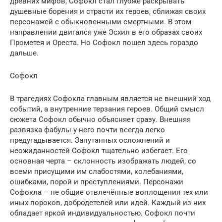
древних мифов, Софокл стал глубже раскрывать
душевные борения и страсти их героев, сближая своих
персонажей с обыкновенными смертными. В этом
направлении двигался уже Эсхил в его образах своих
Прометея и Ореста. Но Софокл пошел здесь гораздо
дальше.
Софокл
В трагедиях Софокла главным является не внешний ход
событий, а внутренние терзания героев. Общий смысл
сюжета Софокл обычно объясняет сразу. Внешняя
развязка фабулы у него почти всегда легко
предугадывается. Запутанных осложнений и
неожиданностей Софокл тщательно избегает. Его
основная черта – склонность изображать людей, со
всеми присущими им слабостями, колебаниями,
ошибками, порой и преступлениями. Персонажи
Софокла – не общие отвлечённые воплощения тех или
иных пороков, добродетелей или идей. Каждый из них
обладает яркой индивидуальностью. Софокл почти