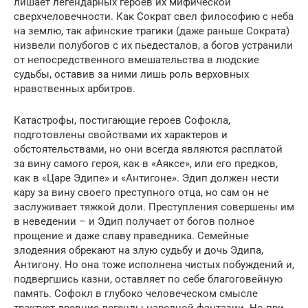
лишает легендарных героев их мифической
сверхчеловечности. Как Сократ свел философию с неба
на землю, так афинские трагики (даже раньше Сократа)
низвели полубогов с их пьедесталов, а богов устранили
от непосредственного вмешательства в людские
судьбы, оставив за ними лишь роль верховных
нравственных арбитров.
Катастрофы, постигающие героев Софокла,
подготовлены свойствами их характеров и
обстоятельствами, но они всегда являются расплатой
за вину самого героя, как в «Аяксе», или его предков,
как в «Царе Эдипе» и «Антигоне». Эдип должен нести
кару за вину своего преступного отца, но сам он не
заслуживает тяжкой доли. Преступления совершены им
в неведении – и Эдип получает от богов полное
прощение и даже славу праведника. Семейные
злодеяния обрекают на злую судьбу и дочь Эдипа,
Антигону. Но она тоже исполнена чистых побуждений и,
подвергшись казни, оставляет по себе благоговейную
память. Софокл в глубоко человеческом смысле