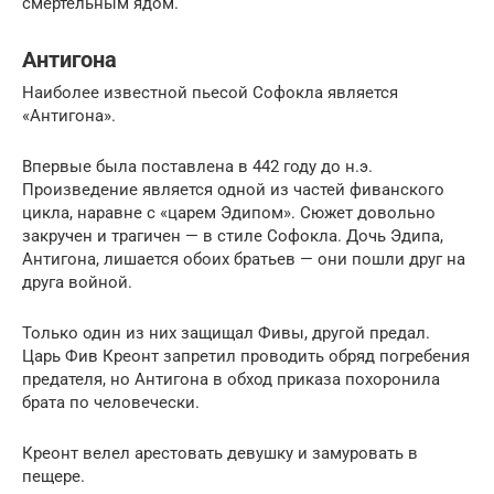
смертельным ядом.
Антигона
Наиболее известной пьесой Софокла является
«Антигона».
Впервые была поставлена в 442 году до н.э.
Произведение является одной из частей фиванского
цикла, наравне с «царем Эдипом». Сюжет довольно
закручен и трагичен — в стиле Софокла. Дочь Эдипа,
Антигона, лишается обоих братьев — они пошли друг на
друга войной.
Только один из них защищал Фивы, другой предал.
Царь Фив Креонт запретил проводить обряд погребения
предателя, но Антигона в обход приказа похоронила
брата по человечески.
Креонт велел арестовать девушку и замуровать в
пещере.