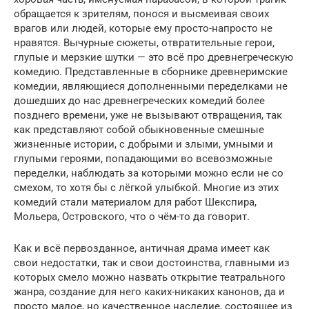
обращается к зрителям, понося и высмеивая своих
врагов или людей, которые ему просто-напросто не
нравятся. Вычурные сюжеты, отвратительные герои,
глупые и мерзкие шутки — это всё про древнегреческую
комедию. Представленные в сборнике древнеримские
комедии, являющиеся дополненными переделками не
дошедших до нас древнегреческих комедий более
позднего времени, уже не вызывают отвращения, так
как представляют собой обыкновенные смешные
жизненные истории, с добрыми и злыми, умными и
глупыми героями, попадающими во всевозможные
переделки, наблюдать за которыми можно если не со
смехом, то хотя бы с лёгкой улыбкой. Многие из этих
комедий стали материалом для работ Шекспира,
Мольера, Островского, что о чём-то да говорит.
Как и всё первозданное, античная драма имеет как
свои недостатки, так и свои достоинства, главными из
которых смело можно назвать открытие театрального
жанра, создание для него каких-никаких канонов, да и
просто малое, но качественное наследие, состоящее из