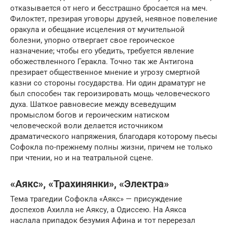
отказывается от него и бесстрашно бросается на меч.
Филоктет, презирая уговоры друзей, неявное повеление
оракула и обещание исцеления от мучительной
болезни, упорно отвергает свое героическое
назначение; чтобы его убедить, требуется явление
обожествленного Геракла. Точно так же Антигона
презирает общественное мнение и угрозу смертной
казни со стороны государства. Ни один драматург не
был способен так героизировать мощь человеческого
духа. Шаткое равновесие между всеведущим
промыслом богов и героическим натиском
человеческой воли делается источником
драматического напряжения, благодаря которому пьесы
Софокла по-прежнему полны жизни, причем не только
при чтении, но и на театральной сцене.
«Аякс», «Трахинянки», «Электра»
Тема трагедии Софокла «Аякс» — присуждение
доспехов Ахилла не Аяксу, а Одиссею. На Аякса
наслала припадок безумия Афина и тот перерезал