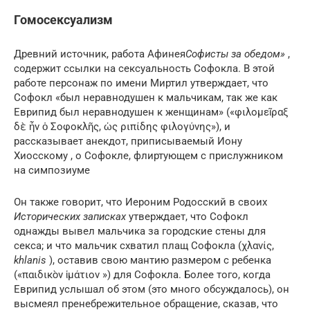
Гомосексуализм
Древний источник, работа
Афинея
Софисты за обедом»
,
содержит ссылки на сексуальность Софокла.
В этой
работе персонаж по имени Миртил утверждает, что
Софокл «был неравнодушен к мальчикам, так же как
Еврипид был неравнодушен к женщинам»
(«φιλομεῖραξ
δὲ ἦν ὁ Σοφοκλῆς, ὡς ριπίδης φιλογύνης»),
и
рассказывает анекдот, приписываемый
Иону
Хиосскому
, о Софокле, флиртующем с прислужником
на
симпозиуме
Он также говорит, что
Иероним Родосский
в своих
Исторических записках
утверждает, что Софокл
однажды вывел мальчика за городские стены для
секса; и что мальчик схватил плащ Софокла (χλανίς,
khlanis
), оставив свою мантию размером с ребенка
(«παιδικὸν
ἱμάτιον
») для Софокла.
Более того, когда
Еврипид услышал об этом (это много обсуждалось), он
высмеял пренебрежительное обращение, сказав, что