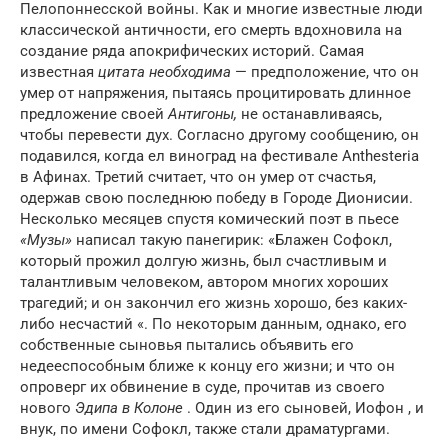
Пелопоннесской войны.
Как и многие известные люди
классической античности, его смерть вдохновила на
создание ряда апокрифических историй. Самая
известная
цитата необходима
— предположение, что он
умер от напряжения, пытаясь процитировать длинное
предложение своей
Антигоны,
не останавливаясь,
чтобы перевести дух. Согласно другому сообщению, он
подавился, когда ел виноград на
фестивале
Anthesteria
в Афинах. Третий считает, что он умер от счастья,
одержав свою последнюю победу в Городе Дионисии.
Несколько месяцев спустя комический поэт в пьесе
«Музы»
написал такую ​​панегирик: «Блажен Софокл,
который прожил долгую жизнь, был счастливым и
талантливым человеком, автором многих хороших
трагедий; и он закончил его жизнь хорошо, без каких-
либо несчастий «.
По некоторым данным, однако, его
собственные сыновья пытались объявить его
недееспособным ближе к концу его жизни;
и что он
опроверг их обвинение в суде, прочитав из своего
нового
Эдипа в Колоне
.
Один из его сыновей,
Иофон
, и
внук, по имени Софокл, также стали драматургами.