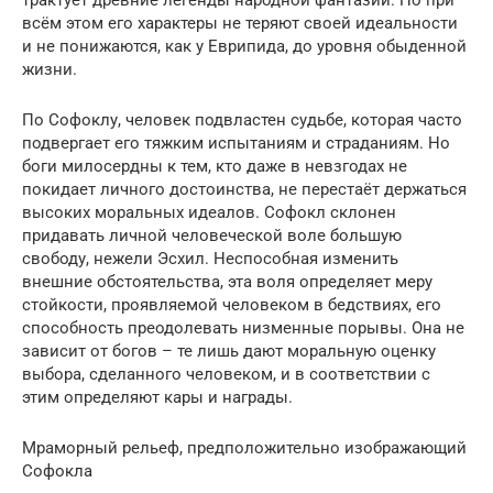
трактует древние легенды народной фантазии. Но при
всём этом его характеры не теряют своей идеальности
и не понижаются, как у Еврипида, до уровня обыденной
жизни.
По Софоклу, человек подвластен судьбе, которая часто
подвергает его тяжким испытаниям и страданиям. Но
боги милосердны к тем, кто даже в невзгодах не
покидает личного достоинства, не перестаёт держаться
высоких моральных идеалов. Софокл склонен
придавать личной человеческой воле большую
свободу, нежели Эсхил. Неспособная изменить
внешние обстоятельства, эта воля определяет меру
стойкости, проявляемой человеком в бедствиях, его
способность преодолевать низменные порывы. Она не
зависит от богов – те лишь дают моральную оценку
выбора, сделанного человеком, и в соответствии с
этим определяют кары и награды.
Мраморный рельеф, предположительно изображающий
Софокла