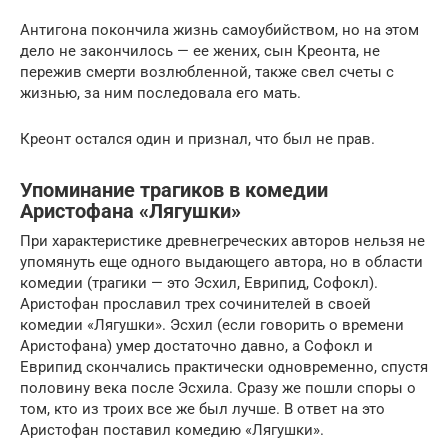
Антигона покончила жизнь самоубийством, но на этом
дело не закончилось — ее жених, сын Креонта, не
пережив смерти возлюбленной, также свел счеты с
жизнью, за ним последовала его мать.
Креонт остался один и признал, что был не прав.
Упоминание трагиков в комедии
Аристофана «Лягушки»
При характеристике древнегреческих авторов нельзя не
упомянуть еще одного выдающего автора, но в области
комедии (трагики — это Эсхил, Еврипид, Софокл).
Аристофан прославил трех сочинителей в своей
комедии «Лягушки». Эсхил (если говорить о времени
Аристофана) умер достаточно давно, а Софокл и
Еврипид скончались практически одновременно, спустя
половину века после Эсхила. Сразу же пошли споры о
том, кто из троих все же был лучше. В ответ на это
Аристофан поставил комедию «Лягушки».