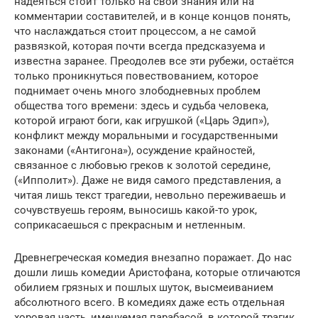
надеяться стоит только на свои знания или на
комментарии составителей, и в конце концов понять,
что наслаждаться стоит процессом, а не самой
развязкой, которая почти всегда предсказуема и
известна заранее. Преодолев все эти рубежи, остаётся
только проникнуться повествованием, которое
поднимает очень много злободневных проблем
общества того времени: здесь и судьба человека,
которой играют боги, как игрушкой («Царь Эдип»),
конфликт между моральными и государственными
законами («Антигона»), осуждение крайностей,
связанное с любовью греков к золотой середине,
(«Ипполит»). Даже не видя самого представления, а
читая лишь текст трагедии, невольно переживаешь и
сочувствуешь героям, выносишь какой-то урок,
соприкасаешься с прекрасным и нетленным.
Древнегреческая комедия внезапно поражает. До нас
дошли лишь комедии Аристофана, которые отличаются
обилием грязных и пошлых шуток, высмеиванием
абсолютного всего. В комедиях даже есть отдельная
хоровая часть, именуемая парабасой, в которой трагик