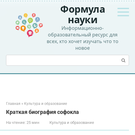
Перейти
Формула
к
контенту
науки
Информационно-
образовательный ресурс для
всех, кто хочет изучать что то
новое
Поиск:
Главная
»
Культура и образование
Краткая биография софокла
На чтение:
25 мин
Культура и образование