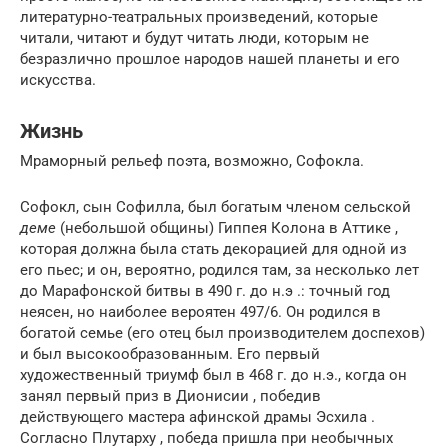
литературно-театральных произведений, которые
читали, читают и будут читать люди, которым не
безразлично прошлое народов нашей планеты и его
искусства.
Жизнь
Мраморный рельеф поэта, возможно, Софокла.
Софокл, сын Софилла, был богатым членом сельской
деме
(небольшой общины)
Гиппея Колона
в
Аттике
,
которая должна была стать
декорацией
для одной из
его пьес; и он, вероятно, родился там,
за несколько лет
до
Марафонской битвы
в 490 г. до н.э .: точный год
неясен, но наиболее вероятен 497/6.
Он родился в
богатой семье (его отец был производителем доспехов)
и был высокообразованным. Его первый
художественный триумф был в 468 г. до н.э., когда он
занял первый приз в
Дионисии
, победив
действующего мастера афинской драмы
Эсхила
.
Согласно
Плутарху
, победа пришла при необычных