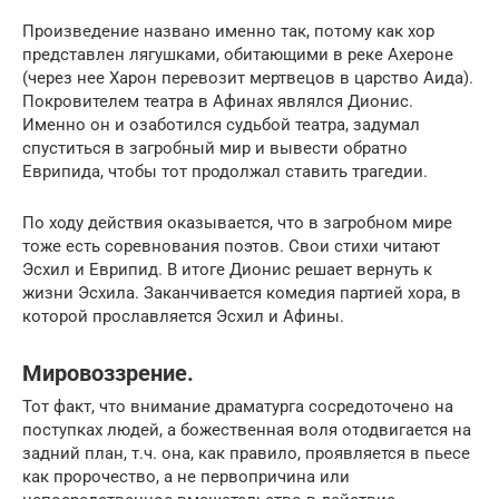
Произведение названо именно так, потому как хор
представлен лягушками, обитающими в реке Ахероне
(через нее Харон перевозит мертвецов в царство Аида).
Покровителем театра в Афинах являлся Дионис.
Именно он и озаботился судьбой театра, задумал
спуститься в загробный мир и вывести обратно
Еврипида, чтобы тот продолжал ставить трагедии.
По ходу действия оказывается, что в загробном мире
тоже есть соревнования поэтов. Свои стихи читают
Эсхил и Еврипид. В итоге Дионис решает вернуть к
жизни Эсхила. Заканчивается комедия партией хора, в
которой прославляется Эсхил и Афины.
Мировоззрение.
Тот факт, что внимание драматурга сосредоточено на
поступках людей, а божественная воля отодвигается на
задний план, т.ч. она, как правило, проявляется в пьесе
как пророчество, а не первопричина или