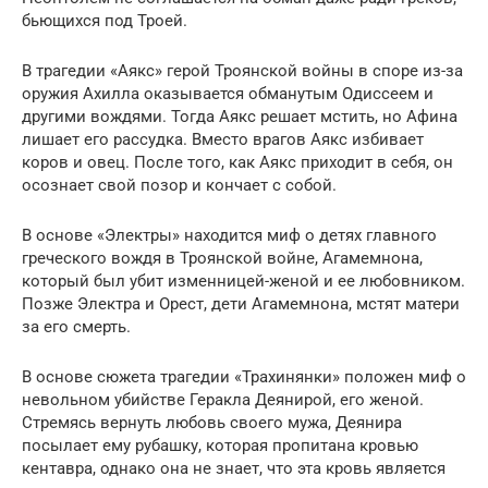
бьющихся под Троей.
В трагедии «Аякс» герой Троянской войны в споре из-за
оружия Ахилла оказывается обманутым Одиссеем и
другими вождями. Тогда Аякс решает мстить, но Афина
лишает его рассудка. Вместо врагов Аякс избивает
коров и овец. После того, как Аякс приходит в себя, он
осознает свой позор и кончает с собой.
В основе «Электры» находится миф о детях главного
греческого вождя в Троянской войне, Агамемнона,
который был убит изменницей-женой и ее любовником.
Позже Электра и Орест, дети Агамемнона, мстят матери
за его смерть.
В основе сюжета трагедии «Трахинянки» положен миф о
невольном убийстве Геракла Деянирой, его женой.
Стремясь вернуть любовь своего мужа, Деянира
посылает ему рубашку, которая пропитана кровью
кентавра, однако она не знает, что эта кровь является