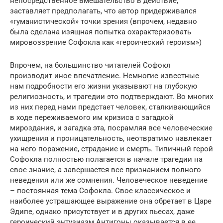
непосредственное вмешательство в действие,
заставляет предполагать, что автор придерживался
«гуманистической» точки зрения (впрочем, недавно
была сделана изящная попытка охарактеризовать
мировоззрение Софокла как «героический героизм»)
Впрочем, на большинство читателей Софокл
производит иное впечатление. Немногие известные
нам подробности его жизни указывают на глубокую
религиозность, и трагедии это подтверждают. Во многих
из них перед нами предстает человек, сталкивающийся
в ходе переживаемого им кризиса с загадкой
мироздания, и загадка эта, посрамляя все человеческие
ухищрения и проницательность, неотвратимо навлекает
на него поражение, страдание и смерть. Типичный герой
Софокла полностью полагается в начале трагедии на
свое знание, а завершается все признанием полного
неведения или же сомнения. Человеческое неведение
– постоянная тема Софокла. Свое классическое и
наиболее устрашающее выражение она обретает в Царе
Эдипе, однако присутствует и в других пьесах, даже
героический энтузиазм Антигоны оказывается в ее