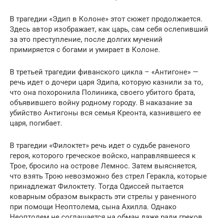
В трагедии «Эдип в Колоне» этот сюжет продолжается.
Здесь автор изображает, как царь, сам себя ослепивший
за это преступление, после долгих мучений
примиряется с богами и умирает в Колоне.
В третьей трагедии фиванского цикла – «Антигоне» —
речь идет о дочери царя Эдипа, которую казнили за то,
что она похоронила Полиника, своего убитого брата,
объявившего войну родному городу. В наказание за
убийство Антигоны вся семья Креонта, казнившего ее
царя, погибает.
В трагедии «Филоктет» речь идет о судьбе раненого
героя, которого греческое войско, направлявшееся к
Трое, бросило на острове Лемнос. Затем выясняется,
что взять Трою невозможно без стрел Геракла, которые
принадлежат Филоктету. Тогда Одиссей пытается
коварным образом выкрасть эти стрелы у раненного
при помощи Неоптолема, сына Ахилла. Однако
Неоптолем не соглашается на обман даже ради греков,