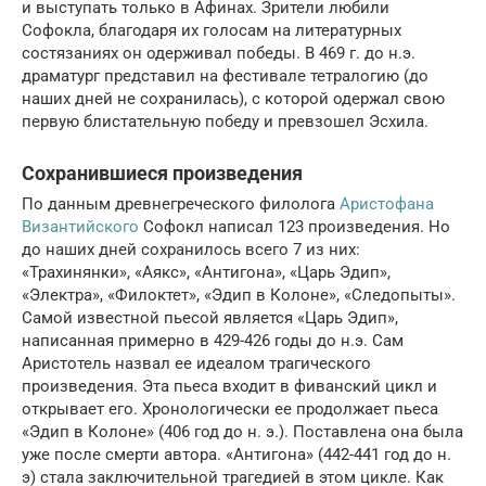
и выступать только в Афинах. Зрители любили
Софокла, благодаря их голосам на литературных
состязаниях он одерживал победы. В 469 г. до н.э.
драматург представил на фестивале тетралогию (до
наших дней не сохранилась), с которой одержал свою
первую блистательную победу и превзошел Эсхила.
Сохранившиеся произведения
По данным древнегреческого филолога
Аристофана
Византийского
Софокл написал 123 произведения. Но
до наших дней сохранилось всего 7 из них:
«Трахинянки», «Аякс», «Антигона», «Царь Эдип»,
«Электра», «Филоктет», «Эдип в Колоне», «Следопыты».
Самой известной пьесой является «Царь Эдип»,
написанная примерно в 429-426 годы до н.э. Сам
Аристотель назвал ее идеалом трагического
произведения. Эта пьеса входит в фиванский цикл и
открывает его. Хронологически ее продолжает пьеса
«Эдип в Колоне» (406 год до н. э.). Поставлена она была
уже после смерти автора. «Антигона» (442-441 год до н.
э) стала заключительной трагедией в этом цикле. Как