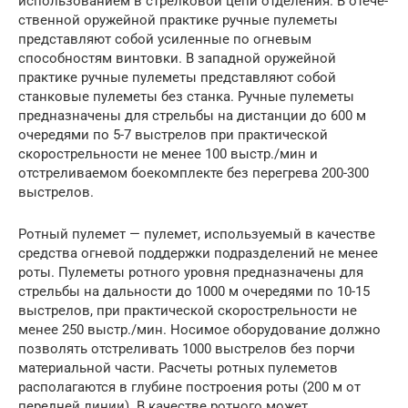
использованием в стрелковой цепи отделения. В отече­
ственной оружейной практике ручные пулеметы
представляют собой усиленные по огневым
способностям винтовки. В западной оружейной
практике ручные пулеметы представляют собой
станковые пулеметы без станка. Ручные пу­леметы
предназначены для стрельбы на дистанции до 600 м
очередями по 5-7 вы­стрелов при практической
скорострельности не менее 100 выстр./мин и
отстреливае­мом боекомплекте без перегрева 200-300
выстрелов.
Ротный пулемет — пулемет, используемый в качестве
средства огневой поддержки подразделений не менее
роты. Пулеметы ротного уровня предназначены для
стрельбы на дальности до 1000 м очередями по 10-15
выстре­лов, при практической скорострельности не
менее 250 выстр./мин. Носимое обору­дование должно
позволять отстреливать 1000 выстрелов без порчи
материальной части. Расчеты ротных пулеметов
располагаются в глубине построения роты (200 м от
передней линии). В качестве ротного может