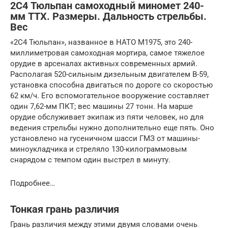
2С4 Тюльпан самоходный миномет 240-
мм ТТХ. Размеры. Дальность стрельбы.
Вес
«2С4 Тюльпан», названное в НАТО М1975, это 240-
миллиметровая самоходная мортира, самое тяжелое
орудие в арсеналах активных современных армий.
Располагая 520-сильным дизельным двигателем В-59,
установка способна двигаться по дороге со скоростью
62 км/ч. Его вспомогательное вооружение составляет
один 7,62-мм ПКТ; вес машины 27 тонн. На марше
орудие обслуживает экипаж из пяти человек, но для
ведения стрельбы нужно дополнительно еще пять. Оно
установлено на гусеничном шасси ГМЗ от машины-
миноукладчика и стреляло 130-килограммовым
снарядом с темпом один выстрел в минуту.
Подробнее…
Тонкая грань различия
Грань различия между этими двумя словами очень