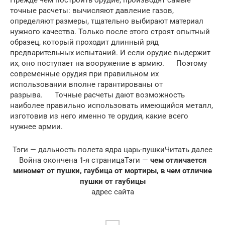
Прежде чем построить орудие, производят самые
точные расчеты: вычисляют давление газов,
определяют размеры, тщательно выбирают материал
нужного качества. Только после этого строят опытный
образец, который проходит длинный ряд
предварительных испытаний. И если орудие выдержит
их, оно поступает на вооружение в армию. Поэтому
современные орудия при правильном их
использовании вполне гарантированы от
разрыва. Точные расчеты дают возможность
наиболее правильно использовать имеющийся металл,
изготовив из него именно те орудия, какие всего
нужнее армии.
Тэги — дальность полета ядра царь-пушкиЧитать далее
Война окончена
1-я страницаТэги —
чем отличается
миномет от пушки, гаубица от мортиры, в чем отличие
пушки от гаубицы
адрес сайта