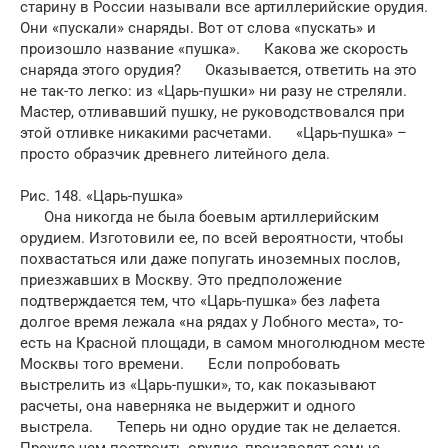
старину в России называли все артиллерийские орудия.
Они «пускали» снаряды. Вот от слова «пускать» и
произошло название «пушка». Какова же скорость
снаряда этого орудия? Оказывается, ответить на это
не так-то легко: из «Царь-пушки» ни разу не стреляли.
Мастер, отливавший пушку, не руководствовался при
этой отливке никакими расчетами. «Царь-пушка» –
просто образчик древнего литейного дела.
Рис. 148. «Царь-пушка»
Она никогда не была боевым артиллерийским
орудием. Изготовили ее, по всей вероятности, чтобы
похвастаться или даже попугать иноземных послов,
приезжавших в Москву. Это предположение
подтверждается тем, что «Царь-пушка» без лафета
долгое время лежала «на рядах у Лобного места», то-
есть на Красной площади, в самом многолюдном месте
Москвы того времени. Если попробовать
выстрелить из «Царь-пушки», то, как показывают
расчеты, она наверняка не выдержит и одного
выстрела. Теперь ни одно орудие так не делается.