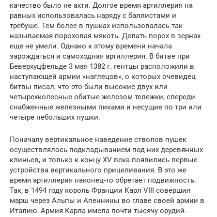
качество было не ахти. Долгое время артиллерия на
равных использовалась наряду с баллистами и
требуше. Тем более в пушках использовалась так
называемая пороховая мякоть. Делать порох в зернах
еще не умели. Однако к этому времени начала
зарождаться и самоходная артиллерия. В битве при
Беверхуцфельде 3 мая 1382 г. гентцы расположили в
наступающей армии «наглецов», о которых очевидец
битвы писал, что это были высокие двух или
четырехколесные обитые железом тележки, спереди
снабженные железными пиками и несущие по три или
четыре небольших пушки.
Поначалу вертикальное наведение стволов пушек
осуществлялось подкладыванием под них деревянных
клиньев, и только к концу XV века появились первые
устройства вертикального прицеливания. В это же
время артиллерия наконец-то обретает подвижность.
Так, в 1494 году король Франции Карл VIII совершил
марш через Альпы и Апеннины во главе своей армии в
Италию. Армия Карла имела почти тысячу орудий.