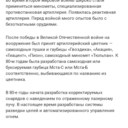
Во время второй мировой войны широко стали
применяться минометы, специализированная
противотанковая артиллерия. Появилась реактивная
артиллерия. Перед войной много опытов было с
безоткатными орудиями.
После победы в Великой Отечественной войне на
вооружение был принят артиллерийский цветник —
самоходные пушки и гаубицы «Гвоздика», «Акация»,
«Гиацинт», «Пион», самоходный миномет «Тюльпан». К
80-м годам была разработана самоходная или
буксируемая гаубица Мста-С или Мста-Б
соответственно, выбивающаяся по названию из
цветника.
В 80-е годы начата разработка корректируемых
снарядов с наведением по отраженному лазерному
лучу. В настоящее время разработаны системы
разведки целей и автоматизированного управления
огнем.