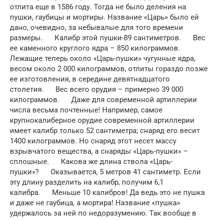
отлита еще в 1586 году. Тогда не было деления на
пушки, гаубицы и мортиры. Название «Царь» было ей
дано, очевидно, за небывалые для того времени
размеры. Калибр этой пушки-89 сантиметров. Вес
ее каменного круглого ядра – 850 килограммов.
Лежащие теперь около «Царь-пушки» чугунные ядра,
весом около 2 000 килограммов, отлиты гораздо позже
ее изготовления, в середине девятнадцатого
столетия. Вес всего орудия – примерно 39 000
килограммов. Даже для современной артиллерии
числа весьма почтенные! Например, самое
крупнокалиберное орудие современной артиллерии
имеет калибр только 52 сантиметра; снаряд его весит
1400 килограммов. Но снаряд этот несет массу
взрывчатого вещества, а снаряды «Царь-пушки» –
сплошные. Какова же длина ствола «Царь-
пушки»? Оказывается, 5 метров 41 сантиметр. Если
эту длину разделить на калибр, получим 6,1
калибра. Меньше 10 калибров! Да ведь это не пушка
и даже не гаубица, а мортира! Название «пушка»
удержалось за ней по недоразумению. Так вообще в