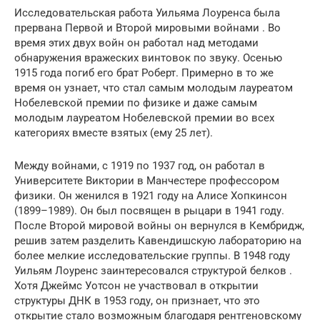
Исследовательская работа Уильяма Лоуренса была
прервана Первой и Второй мировыми войнами . Во
время этих двух войн он работал над методами
обнаружения вражеских винтовок по звуку. Осенью
1915 года погиб его брат Роберт. Примерно в то же
время он узнает, что стал самым молодым лауреатом
Нобелевской премии по физике и даже самым
молодым лауреатом Нобелевской премии во всех
категориях вместе взятых (ему 25 лет).
Между войнами, с 1919 по 1937 год, он работал в
Университете Виктории в Манчестере профессором
физики. Он женился в 1921 году на Алисе Хопкинсон
(1899–1989). Он был посвящен в рыцари в 1941 году.
После Второй мировой войны он вернулся в Кембридж,
решив затем разделить Кавендишскую лабораторию на
более мелкие исследовательские группы. В 1948 году
Уильям Лоуренс заинтересовался структурой белков .
Хотя
Джеймс Уотсон
не участвовал в открытии
структуры ДНК в 1953 году, он признает, что это
открытие стало возможным благодаря рентгеновскому