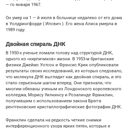
— го
января 1967.
Он умер на 1 — й июля в больнице недалеко от его дома
в Уолдрингфорде ( Ипсвич ). Его жена Алиса умерла в
1989 году.
Двойная спираль ДНК
В 1950-х ученые ломали голову над структурой ДНК,
одного из «кирпичиков» жизни. В 1953-м британские
физики Джеймс Уотсон и Фрэнсис Крик опубликовали
результаты своих исследований, из которых следовало,
что молекула ДНК выглядит как двойная спираль, и это
стало серьезным шагом вперед. Они признали, что
многим обязаны ученым из Лондонского королевского
колледжа, Морису Уилкинсу и Розалинде Франклин,
получившим с использованием закона Брэгга
рентгеновские кристаллографические фотографии ДНК.
Франклин сделала на редкость четкие снимки
интерференционного узора ярких пятен, которые и