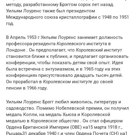
методу, разработанному Брэггом сорок лет назад.
Уильям Лоуренс также был президентом
Международного союза кристаллографии
с 1948 по 1951
год.
В Апрель 1953 г.Уильям Лоуренс занимает должность
профессора-резидента
Королевского института
в
Лондоне . Он предполагает, что
Королевский институт
становится ближе к публике, и предлагает организовать
конференции, чтобы показать детям свой опыт. Идея
была встречена с энтузиазмом, и в 1965 году на этих
конференциях присутствовало двадцать тысяч детей.
Он проработал в
Королевском институте
до своей
пенсии в 1966 году.
Уильям Лоуренс Брэгг любил живопись, литературу и
садоводство. Помимо Нобелевской премии, он получил
медаль Копли, на медаль Хьюза и Королевской
медалью в
Королевское общество
. Он стал офицером
Ордена Британской Империи (OBE) на15 марта 1918 г.,
Рыцарь31 декабря 1940 г.и член Ордена Почета (CH) на
1