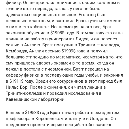
физику. Он не проявлял внимания к своим коллегам в
течение этого периода, так как у него не было
адекватных социальных навыков. Его отец был
несколько властным, и заставил Брэгга учиться вместе
с ним в его кабинете. Но, несмотря на это все, Брэгг
закончил обучение в $1908$ году. В том же году его отца
приняли на работу в университет Лидса, и он перевез
семью в Англию. Брэгг поступил в Тринити — колледж,
Кембридж, Англия осенью $1909$ года и получил
большую стипендию по математике, несмотря на то, что
ему пришлось сдавать экзамен в то время, когда он
лежал в постели с пневмонией. Брэгг перешел на
кафедру физики в последующие годы учебы, и закончил
в $1911$ году. Среди его сокурсников в этот период был
Нильс Бор. После окончания, он читал лекции в
Тринити-колледж и проводил исследования в
Кавендишской лаборатории.
В апреле $1953$ года Брэгг начал работать резидентом
профессора в Королевском институте в Лондоне. Он
предложил провести серию лекций, чтобы завлечь