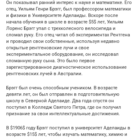
Он показывал ранний интерес к науке и математике. Его
отец, Уильям Генри Брэгг, был профессором математики
и физики в Университете Аделаиды. Вскоре после
начала обучения в школе в возрасте $5$ лет, Уильям
Лоренс Брэгг упал с трехколесного велосипеда и
сломал руку. Его отец читал об экспериментах Рентгена
и проводил свои собственные, используя недавно
открытые рентгеновские лучи и свое
экспериментальное оборудование, он исследовал
сломанную руку сына. Это было первое
зарегистрированное диагностическое использование
рентгеновских лучей в Австралии.
Брэгг был очень способным учеником. В возрасте
девяти лет, он был отправлен в подготовительную
школу в Северной Аделаиде. Два года спустя он
поступил в Колледж Святого Петра, где он получил
признание за свои интеллектуальные достижения.
В $1906$ году Брэгг поступил в университет Аделаиды в
возрасте $15$ лет, чтобы изучать математику, химию и