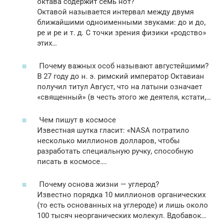
октава содержит семь нот?
Октавой называется интервал между двумя
ближайшими одноименными звуками: до и до,
ре и ре и т. д. С точки зрения физики «родство»
этих…
Почему важных особ называют августейшими?
В 27 году до н. э. римский император Октавиан
получил титул Август, что на латыни означает
«священный» (в честь этого же деятеля, кстати,…
Чем пишут в космосе
Известная шутка гласит: «NASA потратило
несколько миллионов долларов, чтобы
разработать специальную ручку, способную
писать в космосе….
Почему основа жизни — углерод?
Известно порядка 10 миллионов органических
(то есть основанных на углероде) и лишь около
100 тысяч неорганических молекул. Вдобавок…