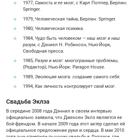
1977,
Самость и ее мозг
, с Карл Поппер, Берлин:
Springer.
1979,
Человеческая тайна
, Берлин: Springer.
1980,
Человеческая психика
.
1984,
Чудо быть человеком — наш мозг и наш
разум
, с Дэниел Н. Робинсон, Нью-Йорк,
Свободная пресса.
1985,
Разум и мозг: многогранные проблемы
,
(Редактор), Нью-Йорк: Paragon House.
1989,
Эволюция мозга: создание самого себя
.
1994,
Как личность контролирует свой мозг
.
Свадьба Эклза
В середине 2008 года Дэннил в своем интервью
официально заявила, что Дженсен Эклз является ее
бой-френдом. В начале 2009 года этот актер сделал ей
официальное предложение руки и сердца. В мае 2010
года они отметили пышную свадьбу в Далласе, где