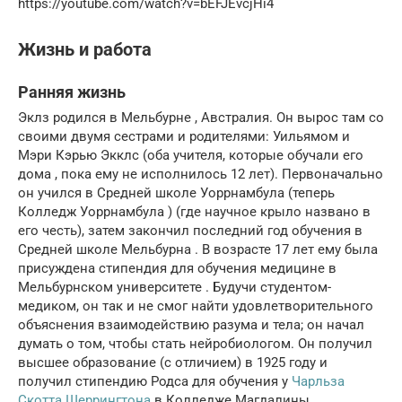
https://youtube.com/watch?v=bEFJEvcjHi4
Жизнь и работа
Ранняя жизнь
Эклз родился в
Мельбурне
, Австралия.
Он вырос там со
своими двумя сестрами и родителями: Уильямом и
Мэри Кэрью Экклс (оба учителя, которые
обучали его
дома
, пока ему не исполнилось 12 лет).
Первоначально
он учился в Средней школе Уоррнамбула
(теперь
Колледж Уоррнамбула
) (где научное крыло названо в
его честь), затем закончил последний год обучения в
Средней школе Мельбурна
.
В возрасте 17 лет ему была
присуждена стипендия для обучения медицине в
Мельбурнском университете
.
Будучи студентом-
медиком, он так и не смог найти удовлетворительного
объяснения взаимодействию разума и тела;
он начал
думать о том, чтобы стать нейробиологом.
Он получил
высшее образование (с отличием) в 1925 году
и
получил
стипендию Родса
для обучения у
Чарльза
Скотта Шеррингтона
в
Колледже Магдалины