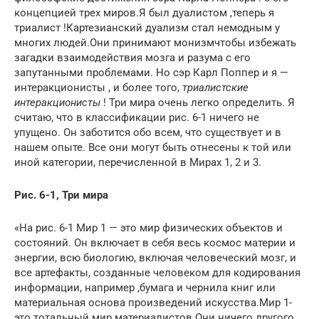
концепцией трех миров.Я был
дуалистом
,теперь я
триалист
!Картезианский дуализм стал немодным у
многих людей.Они принимают
монизм
чтобы избежать
загадки взаимодействия мозга и разума с его
запутанными проблемами.
Но сэр Карл Поппер и я —
интеракционисты
, и более того,
триалистские
интеракционисты
!
Три мира очень легко определить.
Я
считаю, что в классификации рис. 6-1 ничего не
упущено.
Он заботится обо всем, что существует и в
нашем опыте.
Все они могут быть отнесены к той или
иной категории, перечисленной в Мирах 1, 2 и 3.
Рис. 6-1, Три мира
«На рис. 6-1 Мир 1 — это мир физических объектов и
состояний. Он включает в себя весь космос материи и
энергии, всю биологию, включая человеческий мозг, и
все артефакты, созданные человеком для кодирования
информации, например ,бумага и чернила книг или
материальная основа произведений искусства.Мир 1-
это тотальный мир материалистов.Они ничего другого