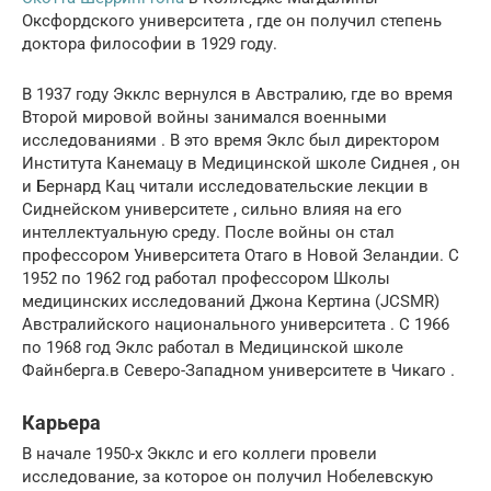
Оксфордского университета
,
где он получил степень
доктора философии в 1929 году.
В 1937 году Экклс вернулся в Австралию, где во время
Второй мировой войны
занимался военными
исследованиями
.
В это время Эклс был директором
Института Канемацу в
Медицинской школе Сиднея
,
он
и
Бернард Кац
читали исследовательские лекции в
Сиднейском университете
, сильно влияя на его
интеллектуальную среду.
После войны он стал
профессором
Университета Отаго
в Новой Зеландии.
С
1952 по 1962 год работал профессором
Школы
медицинских исследований Джона Кертина
(JCSMR)
Австралийского национального университета
.
С 1966
по 1968 год Эклс работал в
Медицинской школе
Файнберга.
в
Северо-Западном университете
в
Чикаго
.
Карьера
В начале 1950-х Экклс и его коллеги провели
исследование, за которое он получил Нобелевскую