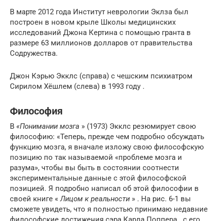
В марте 2012 года Институт неврологии Эклза был
построен в новом крыле
Школы медицинских
исследований Джона Кертина
с помощью гранта в
размере 63 миллионов долларов от правительства
Содружества.
Джон Кэрью Экклс (справа) с чешским психиатром
Сирилом Хёшлем
(слева) в 1993 году .
Философия
В
«Понимании мозга
» (1973) Экклс резюмирует свою
философию: «Теперь, прежде чем подробно обсуждать
функцию мозга, я вначале изложу свою философскую
позицию по так называемой «проблеме мозга и
разума», чтобы вы быть в состоянии соотнести
экспериментальные данные с этой философской
позицией. Я подробно написал об этой философии в
своей книге «
Лицом к реальности
» . На рис. 6-1 вы
сможете увидеть, что я полностью принимаю недавние
философские достижения
сэра Карла Поппера
. с его