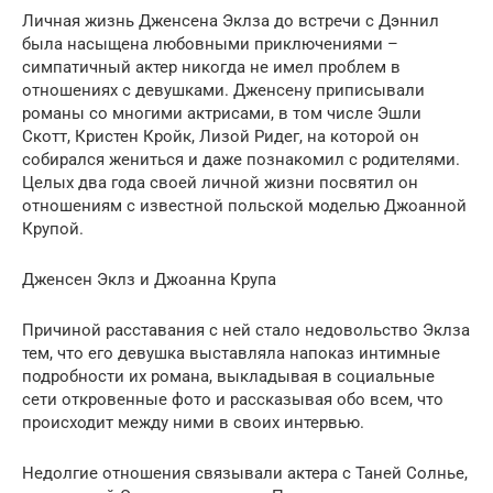
Личная жизнь Дженсена Эклза до встречи с Дэннил
была насыщена любовными приключениями –
симпатичный актер никогда не имел проблем в
отношениях с девушками. Дженсену приписывали
романы со многими актрисами, в том числе Эшли
Скотт, Кристен Кройк, Лизой Ридег, на которой он
собирался жениться и даже познакомил с родителями.
Целых два года своей личной жизни посвятил он
отношениям с известной польской моделью Джоанной
Крупой.
Дженсен Эклз и Джоанна Крупа
Причиной расставания с ней стало недовольство Эклза
тем, что его девушка выставляла напоказ интимные
подробности их романа, выкладывая в социальные
сети откровенные фото и рассказывая обо всем, что
происходит между ними в своих интервью.
Недолгие отношения связывали актера с Таней Солнье,