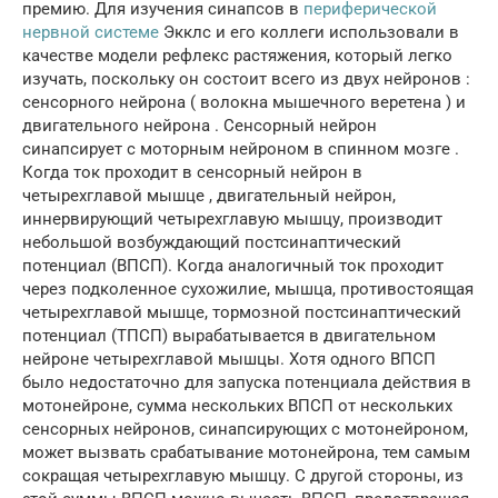
премию.
Для изучения синапсов в
периферической
нервной системе
Экклс и его коллеги использовали в
качестве модели рефлекс растяжения, который легко
изучать, поскольку он состоит всего из двух
нейронов
:
сенсорного нейрона (
волокна
мышечного веретена ) и
двигательного нейрона
.
Сенсорный нейрон
синапсирует с моторным нейроном в
спинном мозге
.
Когда ток проходит в сенсорный нейрон в
четырехглавой мышце
, двигательный нейрон,
иннервирующий четырехглавую мышцу, производит
небольшой
возбуждающий постсинаптический
потенциал
(ВПСП).
Когда аналогичный ток проходит
через
подколенное сухожилие
, мышца, противостоящая
четырехглавой мышце,
тормозной постсинаптический
потенциал
(ТПСП) вырабатывается в двигательном
нейроне четырехглавой мышцы.
Хотя одного ВПСП
было недостаточно для запуска
потенциала действия
в
мотонейроне, сумма нескольких ВПСП от нескольких
сенсорных нейронов, синапсирующих с мотонейроном,
может вызвать срабатывание мотонейрона, тем самым
сокращая четырехглавую мышцу.
С другой стороны, из