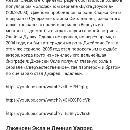
Альба. Следом его фильмография обогатилось ролью в
популярном молодежном сериале «Бухта Доусона»
(2002-2003). Дженсен пробовался на роль Кларка Кента
в сериал о Супермене «Тайны Смолвилля», из-за этого
даже отказался от роли в сериале «Вернуть из
мертвых», где мог бы сыграть парня главной актрисы
Элайзы Душку. Однако не прошел, но через время, в
2004 году, он был утвержден на роль Джейсона Тига в
этом же сериале. 2005 год стал поворотным в судьбе
актера, когда круто изменилась его дальнейшая
биография: Дженсен Эклз получил главную роль в
сериале «Сверъестественное», где партнером и братом
по сценарию стал Джаред Падалеки.
https://youtube.com/watch?v=IL-HPH4qltg
https://youtube.com/watch?v=CKDX-F8-cVk
https://youtube.com/watch?v=EJBFyQ76rsE
Дженсен Эклз и Деннил Харрис