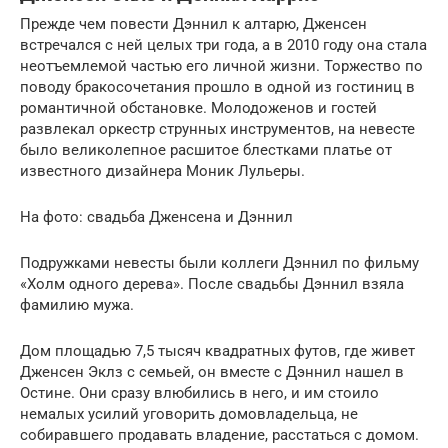
Прежде чем повести Дэннил к алтарю, Дженсен
встречался с ней целых три года, а в 2010 году она стала
неотъемлемой частью его личной жизни. Торжество по
поводу бракосочетания прошло в одной из гостиниц в
романтичной обстановке. Молодоженов и гостей
развлекал оркестр струнных инструментов, на невесте
было великолепное расшитое блестками платье от
известного дизайнера Моник Лульеры.
На фото: свадьба Дженсена и Дэннил
Подружками невесты были коллеги Дэннил по фильму
«Холм одного дерева». После свадьбы Дэннил взяла
фамилию мужа.
Дом площадью 7,5 тысяч квадратных футов, где живет
Дженсен Эклз с семьей, он вместе с Дэннил нашел в
Остине. Они сразу влюбились в него, и им стоило
немалых усилий уговорить домовладельца, не
собиравшего продавать владение, расстаться с домом.