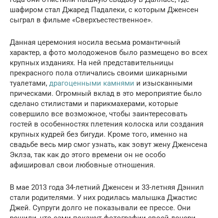
шафиром стал Джаред Падалеки, с которым Дженсен
сыграл в фильме «Сверхъестественное».
Данная церемония носила весьма романтичный
характер, а фото молодоженов было размещено во всех
крупных изданиях. На ней представительницы
прекрасного пола отличались своими шикарными
туалетами,
драгоценными камнями
и изысканными
прическами. Огромный вклад в это мероприятие было
сделано стилистами и парикмахерами, которые
совершило все возможное, чтобы заинтересовать
гостей в особенностях плетения колоска или создания
крупных кудрей без бигуди. Кроме того, именно на
свадьбе весь мир смог узнать, как зовут жену Дженсена
Эклза, так как до этого времени он не особо
афишировал свои любовные отношения.
В мае 2013 года 34-летний Дженсен и 33-летняя Дэннил
стали родителями. У них родилась малышка Джастис
Джей. Супруги долго не показывали ее прессе. Они