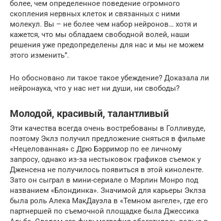
более, чем определенное поведение огромного
скопления нервных клеток и связанных с ними
молекул. Вы – не более чем набор нейронов… хотя и
кажется, что мы обладаем свободной волей, наши
решения уже предопределены для нас и мы не можем
этого изменить”.
Но обосновано ли такое такое убеждение? Доказала ли
нейронаука, что у нас нет ни души, ни свободы?
Молодой, красивый, талантливый
Эти качества всегда очень востребованы в Голливуде,
поэтому Эклз получил предложение сняться в фильме
«Нецелованная» с Дрю Бэрримор по ее личному
запросу, однако из-за нестыковок графиков съемок у
Дженсена не получилось появиться в этой киноленте.
Зато он сыграл в мини-сериале о Мэрлин Монро под
названием «Блондинка». Значимой для карьеры Эклза
была роль Алека МакДауэла в «Темном ангеле», где его
партнершей по съемочной площадке была Джессика