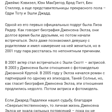
Джеймс Кэвизел, Юэн МакГрегор, Брэд Питт, Бен
Стиллер, а еще представительницы прекрасного пола –
Одри Тоту и Эшли Джадд.
Одной из его первых официальных подруг была Лиза
Ридер. Как говорит биография Дженсена Эклза, они
долгое время были друзьями, но потом начали
встречаться. Эклз даже познакомил девушку с
родителями и имел намерение на ней жениться, но в
2001 году пара рассталась по непонятным причинам.
В 2001 актер стал встречаться с Эшли Скотт – актрисой.
В 2003 у Дженсена были отношения с фотомоделью
Джоанной Крупой. В 2005 году у Эклза начался роман с
партнершей по одному из эпизодов, Таней Солнье, но,
как гласит биография Дженсена Эклза, эти отношения
продлились недолго. Потом актриса и фотомодель.
Если Джаред Падалеки нашел судьбу, благодаря
«Сверхъестественному», то личная жизнь Дженсена
Эклса не знала сильных потрясений – пока он не