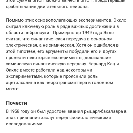
этой суммы ВПСП можно вычесть ВПСП, предотвращая
срабатывание двигательного нейрона.
Помимо этих основополагающих экспериментов, Экклс
сыграл ключевую роль в ряде важных достижений в
области нейронауки
.
Примерно до 1949 года Эклс
считал, что
синаптиче- ская передача
в основном
электрическая, а не химическая.
Хотя он ошибался в
этой гипотезе, его аргументы побудили его и других
провести некоторые эксперименты, доказавшие
химическую синаптическую передачу.
Бернард Кац
и
Экклс вместе работали над некоторыми
экспериментами, которые прояснили роль
ацетилхолина
как
нейротрансмиттера
в головном
мозге.
Почести
В 1958 году он был
удостоен звания рыцаря-бакалавра
в
знак признания заслуг перед физиологическими
исследованиями.