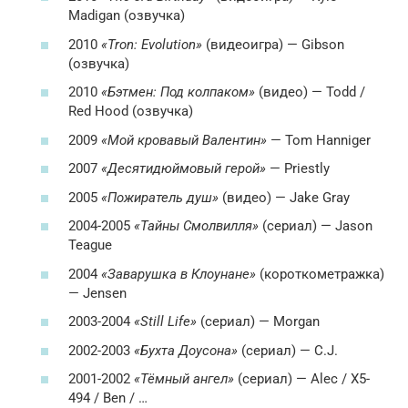
Madigan (озвучка)
2010
«Tron: Evolution»
(видеоигра) — Gibson
(озвучка)
2010
«Бэтмен: Под колпаком»
(видео) — Todd /
Red Hood (озвучка)
2009
«Мой кровавый Валентин»
— Tom Hanniger
2007
«Десятидюймовый герой»
— Priestly
2005
«Пожиратель душ»
(видео) — Jake Gray
2004-2005
«Тайны Смолвилля»
(сериал) — Jason
Teague
2004
«Заварушка в Клоунане»
(короткометражка)
— Jensen
2003-2004
«Still Life»
(сериал) — Morgan
2002-2003
«Бухта Доусона»
(сериал) — C.J.
2001-2002
«Тёмный ангел»
(сериал) — Alec / X5-
494 / Ben / …