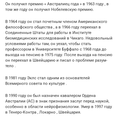
Он получил премию «
Австралиец года
» в 1963 году
, в
том же году он получил Нобелевскую премию.
В 1964 году он стал почетным членом
Американского
философского общества
, а в 1966 году переехал в
Соединенные Штаты для работы в
Институте
биомедицинских исследований
в Чикаго.
Недовольный
условиями работы там, он уехал, чтобы стать
профессором в
Университете Буффало
с 1968 года до
выхода на пенсию в 1975 году. После выхода на пенсию
он переехал в Швейцарию и писал о
проблеме разум-
тело
.
В 1981 году Эклс стал одним из основателей
Всемирного совета по культуре
.
В 1990 году он был назначен
кавалером
Ордена
Австралии
(AC) в знак признания заслуг перед наукой,
особенно в области нейрофизиологии.
Умер в 1997 году
в
Тенеро-Контра
,
Локарно
, Швейцария.