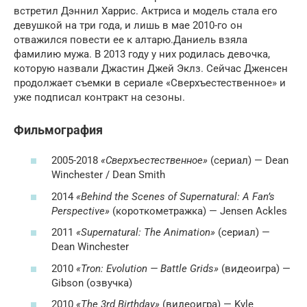
встретил Дэннил Харрис. Актриса и модель стала его
девушкой на три года, и лишь в мае 2010-го он
отважился повести ее к алтарю.Даниель взяла
фамилию мужа. В 2013 году у них родилась девочка,
которую назвали Джастин Джей Эклз. Сейчас Дженсен
продолжает съемки в сериале «Сверхъестественное» и
уже подписал контракт на сезоны.
Фильмография
2005-2018
«Сверхъестественное»
(сериал) — Dean
Winchester / Dean Smith
2014
«Behind the Scenes of Supernatural: A Fan’s
Perspective»
(короткометражка) — Jensen Ackles
2011
«Supernatural: The Animation»
(сериал) —
Dean Winchester
2010
«Tron: Evolution — Battle Grids»
(видеоигра) —
Gibson (озвучка)
2010
«The 3rd Birthday»
(видеоигра) — Kyle