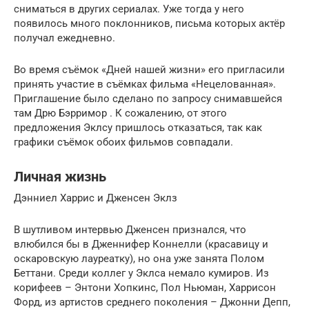
сниматься в других сериалах. Уже тогда у него
появилось много поклонников, письма которых актёр
получал ежедневно.
Во время съёмок «Дней нашей жизни» его пригласили
принять участие в съёмках фильма «Нецелованная».
Приглашение было сделано по запросу снимавшейся
там Дрю Бэрримор . К сожалению, от этого
предложения Эклсу пришлось отказаться, так как
графики съёмок обоих фильмов совпадали.
Личная жизнь
Дэнниел Харрис и Дженсен Эклз
В шутливом интервью Дженсен признался, что
влюбился бы в Дженнифер Коннелли (красавицу и
оскаровскую лауреатку), но она уже занята Полом
Беттани. Среди коллег у Эклса немало кумиров. Из
корифеев – Энтони Хопкинс, Пол Ньюман, Харрисон
Форд, из артистов среднего поколения – Джонни Депп,