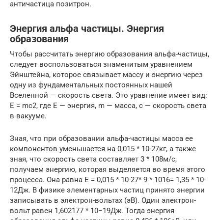
античастица позитрон.
Энергия альфа частицы. Энергия
образования
Чтобы рассчитать энергию образования альфа-частицы,
следует воспользоваться знаменитым уравнением
Эйнштейна, которое связывает массу и энергию через
одну из фундаментальных постоянных нашей
Вселенной — скорость света. Это уравнение имеет вид:
E = mc2, где E — энергия, m — масса, c — скорость света
в вакууме.
Зная, что при образовании альфа-частицы масса ее
компонентов уменьшается на 0,015 * 10-27кг, а также
зная, что скорость света составляет 3 * 108м/с,
получаем энергию, которая выделяется во время этого
процесса. Она равна E = 0,015 * 10-27* 9 * 1016= 1,35 * 10-
12Дж. В физике элементарных частиц принято энергии
записывать в электрон-вольтах (эВ). Один электрон-
вольт равен 1,602177 * 10−19Дж. Тогда энергия