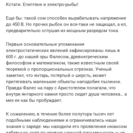
Кстати. Египтяне и электро-рыбы!
Еще бы: такой сом способен вырабатывать напряжение
до 450 В. Но прочих рыбок он все-таки не защищал, а ел,
предварительно оглушая их мощным разрядом тока.
Первые основательные упоминания
электростатических явлений зафиксированы лишь в
600 г. до нашей эры Фалесом, древнегреческим
философом и математиком, также известным своей
теоремой о пропорциональных отрезках. Ученый
заметил, что янтарь, потертый о шерсть, может
притягивать маленькие объекты наподобие пылинок.
Правда Фалес на пару с Аристотелем полагали, что
внутри янтарного камня просто сидит душа человека… а
мех ее как бы пробуждает.
К сожалению, в течение более полутора тысяч лет
подобными наблюдениями и ограничивались наши
знания о заряде: мы находили его проявления нюансом
забавным, судя по уровню научной письменности — не