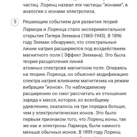
частиц. Лоренц назвал эти частицы “ионами”, в
аналогии с ионами электролиза.
Решающим событием для развития теорий
Лармора и Лоренца стало экспериментальное
открытие Питера Зеемана (1865-1943). В 1896
году Зееман обнаружил, что спектральные
линии натрия расширяются под воздействием
магнитного поля ( Эффект Зеемана). Это была
теория расщепления линий
атомных спектровв магнитном поле. Опираясь
на теорию Лоренца, он объяснил модификацию
спектра натрия влиянием магнетизма на режим
вибрации “ионов». По наблюдаемому
расширению он смог рассчитать их отношение
заряда к массе, которое, ко всеобщему
удивлению, оказалось на три порядка больше,
чем у электролитических ионов. Это было
первым признаком того, что Лоренц ионы, так
же как и электроны Лармора, были намного
меньше обычных ионов. В 1899 году Лоренц