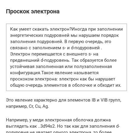
Проскок электрона
Как умеет скакать электрон?Иногда при заполнении
энергетических подуровней мы нарушаем порядок
заполнения подуровней. В первую очередь, это
связано с заполнением s- и d-подуровней .
Электрон перемещается с внешнего s- на
предвнешний d-подуровень. Так образуется более
устойчивая заполненная или полузаполненная
конфигурация.Такое явление называется
проскоком электрона: электрон как бы нарушает
общую очередь элементов в оболочке и обходит их.
Это явление характерно для элементов IB и VIB групп,
например, Cr, Cu, Ag.
Например, у меди электронная оболочка должна
выглядеть как ..3d94s2. Но так как для заполнения d-
подуровня не хватает одного электрона, то более