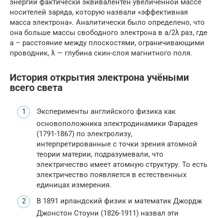
энергии фактически эквивалентен увеличенной массе
носителей заряда, которую назвали «эффективная
масса электрона». Аналитически было определено, что
она больше массы свободного электрона в a/2λ раз, где
a – расстояние между плоскостями, ограничивающими
проводник, λ — глубина скин-слоя магнитного поля.
История открытия электрона учёными
всего света
Эксперименты английского физика как
основоположника электродинамики Фарадея
(1791-1867) по электролизу,
интерпретированные с точки зрения атомной
теории материи, подразумевали, что
электричество имеет атомную структуру. То есть
электричество появляется в естественных
единицах измерения.
В 1891 ирландский физик и математик Джордж
Джонстон Стоуни (1826-1911) назвал эти