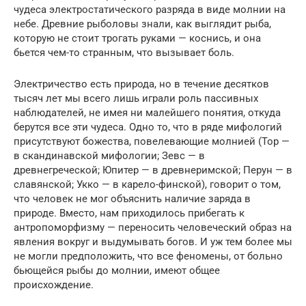
чудеса электростатического разряда в виде молнии на
небе. Древние рыболовы знали, как выглядит рыба,
которую не стоит трогать руками — коснись, и она
бьется чем-то странным, что вызывает боль.
Электричество есть природа, но в течение десятков
тысяч лет мы всего лишь играли роль пассивных
наблюдателей, не имея ни малейшего понятия, откуда
берутся все эти чудеса. Одно то, что в ряде мифологий
присутствуют божества, повелевающие молнией (Тор —
в скандинавской мифологии; Зевс — в
древнегреческой; Юпитер — в древнеримской; Перун — в
славянской; Укко — в карело-финской), говорит о том,
что человек не мог объяснить наличие заряда в
природе. Вместо, нам приходилось прибегать к
антропоморфизму — переносить человеческий образ на
явления вокруг и выдумывать богов. И уж тем более мы
не могли предположить, что все феномены, от больно
бьющейся рыбы до молнии, имеют общее
происхождение.