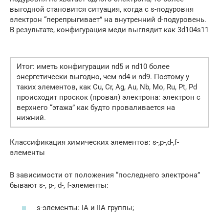
выгодной становится ситуация, когда с s-подуровня
электрон “перепрыгивает” на внутренний d-подуровень.
В результате, конфигурация меди выглядит как 3d104s11
Итог: иметь конфигурации nd5 и nd10 более
энергетически выгодно, чем nd4 и nd9. Поэтому у
таких элементов, как Cu, Cr, Ag, Au, Nb, Mo, Ru, Pt, Pd
происходит проскок (провал) электрона: электрон с
верхнего “этажа” как будто проваливается на
нижний.
Классификация химических элементов: s-,p-,d-,f-
элементы
В зависимости от положения “последнего электрона”
бывают s-, p-, d-, f-элементы:
s-элементы: IA и IIA группы;