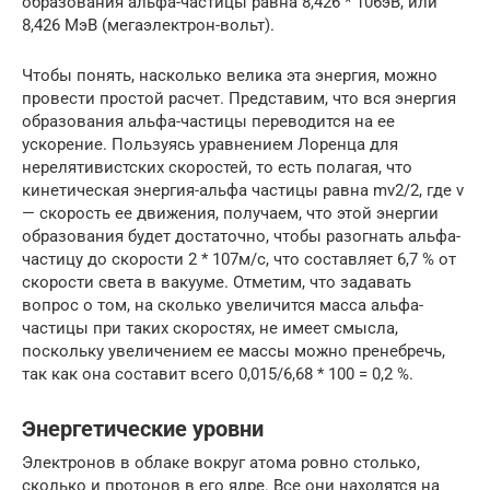
образования альфа-частицы равна 8,426 * 106эВ, или
8,426 МэВ (мегаэлектрон-вольт).
Чтобы понять, насколько велика эта энергия, можно
провести простой расчет. Представим, что вся энергия
образования альфа-частицы переводится на ее
ускорение. Пользуясь уравнением Лоренца для
нерелятивистских скоростей, то есть полагая, что
кинетическая энергия-альфа частицы равна mv2/2, где v
— скорость ее движения, получаем, что этой энергии
образования будет достаточно, чтобы разогнать альфа-
частицу до скорости 2 * 107м/c, что составляет 6,7 % от
скорости света в вакууме. Отметим, что задавать
вопрос о том, на сколько увеличится масса альфа-
частицы при таких скоростях, не имеет смысла,
поскольку увеличением ее массы можно пренебречь,
так как она составит всего 0,015/6,68 * 100 = 0,2 %.
Энергетические уровни
Электронов в облаке вокруг атома ровно столько,
сколько и протонов в его ядре. Все они находятся на