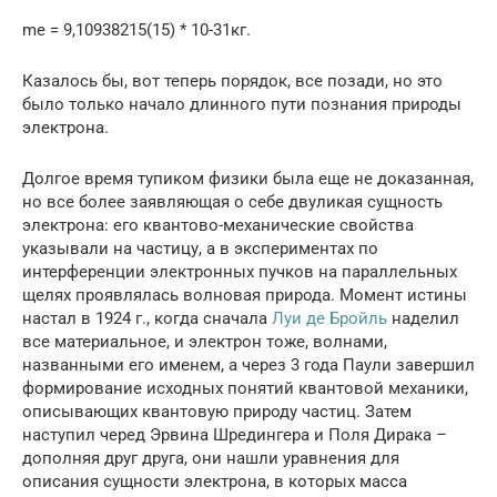
me = 9,10938215(15) * 10-31кг.
Казалось бы, вот теперь порядок, все позади, но это
было только начало длинного пути познания природы
электрона.
Долгое время тупиком физики была еще не доказанная,
но все более заявляющая о себе двуликая сущность
электрона: его квантово-механические свойства
указывали на частицу, а в экспериментах по
интерференции электронных пучков на параллельных
щелях проявлялась волновая природа. Момент истины
настал в 1924 г., когда сначала
Луи де Бройль
наделил
все материальное, и электрон тоже, волнами,
названными его именем, а через 3 года Паули завершил
формирование исходных понятий квантовой механики,
описывающих квантовую природу частиц. Затем
наступил черед Эрвина Шредингера и Поля Дирака –
дополняя друг друга, они нашли уравнения для
описания сущности электрона, в которых масса