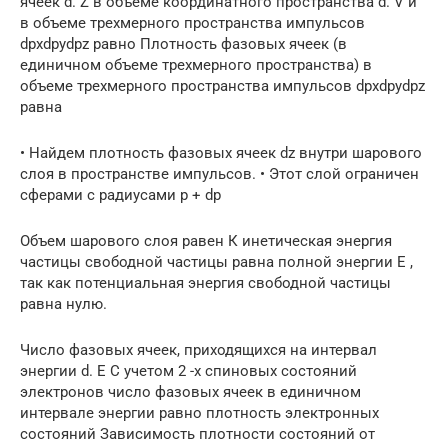
ячеек d. Z в объеме координатного пространства d. V и
в объеме трехмерного пространства импульсов
dpxdpydpz равно Плотность фазовых ячеек (в
единичном объеме трехмерного пространства) в
объеме трехмерного пространства импульсов dpxdpydpz
равна
• Найдем плотность фазовых ячеек dz внутри шарового
слоя в пространстве импульсов. • Этот слой ограничен
сферами с радиусами р + dp
Объем шарового слоя равен К инетическая энергия
частицы свободной частицы равна полной энергии Е ,
так как потенциальная энергия свободной частицы
равна нулю.
Число фазовых ячеек, приходящихся на интервал
энергии d. E С учетом 2 -х спиновых состояний
электронов число фазовых ячеек в единичном
интервале энергии равно плотность электронных
состояний Зависимость плотности состояний от