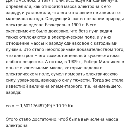
Дж.Томсоном. В 1897 г. они, исследуя катодные лучи,
определили, как относится масса электрона к его
заряду, и установили, что это отношение не зависит от
материала катода. Следующий шаг в познании природы
электрона сделал Беккерель в 1900 г. В его
эксперименте было доказано, что бета-лучи радия
также отклоняются в электрическом поле, и у них
отношение массы к заряду одинаковое с катодными
лучами. Это стало неоспоримым доказательством того,
что электрон – это «самостоятельный кусочек» атома
любого вещества. А потом, в 1909 г., Роберт Милликен в
опыте с капельками масла, которые падали в
электрическом поле, сумел измерить электрическую
силу, уравновешивающую силу тяжести. Тогда же стала
известной величина элементарного, т.е. наименьшего,
заряда:
eo = — 1,602176487(49) * 10-19 Кл.
Этого стало достаточно, чтоб была вычислена масса
электрона: