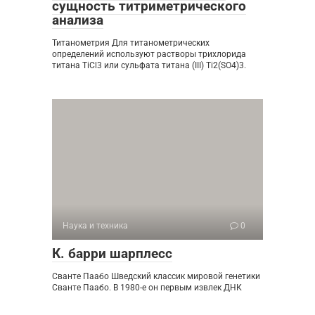
сущность титриметрического
анализа
Титанометрия Для титанометрических
определений используют растворы трихлорида
титана TiCl3 или сульфата титана (III) Ti2(SO4)3.
Наука и техника
0
К. барри шарплесс
Сванте Паабо Шведский классик мировой генетики
Сванте Паабо. В 1980-е он первым извлек ДНК