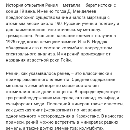
История открытия Рения – металла – берет истоки с
конца 19 века. Именно тогда Д. Менделеев
предположил существование аналога марганца с
атомным весом около 190. Русский ученый поэтому и
дал наименование гипотетическому металлу:
тримарганец. Реальное название элемент получил в
1925 году, когда немецкие химики И. и В. Ноддак
обнаружили его в составе колумбита посредством
спектрального анализа. Имя рений происходит от
названия известной реки Рейн.
Рений, как указывалось ранее, – это классический
пример рассеянного элемента. Среднее содержание
металла в земной коре по массе составляет
стомиллионные доли процента. В природе существует
три ренийсодержащих минерала, это оксид, сульфид и
сульфоренат меди. Последний минерал также известен,
как джезказганит (жезказганит) по названию
одноименного месторождения в Казахстане. В качестве
примеси, рений можно встретить в минералах редких
земель, а также других элементов: колумбитах,