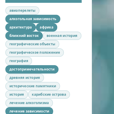
авиаперелеты
алкогольная зависимость
архитектура
африка
ближний восток
военная история
географические объекты
географическое положение
география
достопримечательности
древняя история
исторические памятники
история
карибские острова
лечение алкоголизма
лечение зависимости