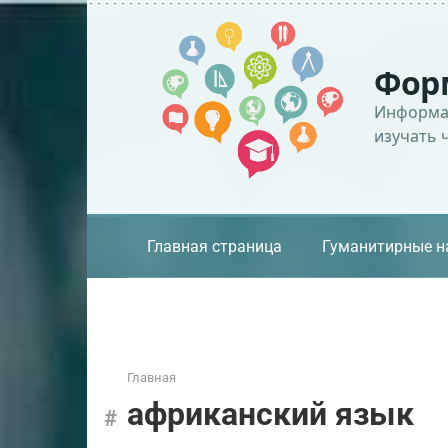
Перейти
к
контенту
Фор
Информац
изучать 
Главная страница
Гуманитирные н
Главная
африканский язык