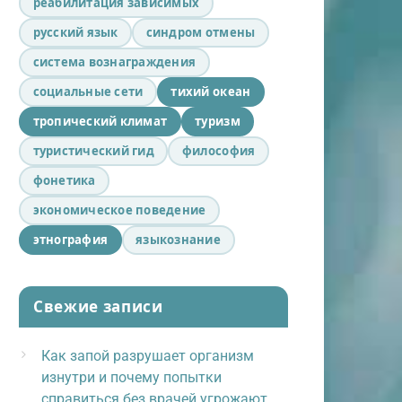
реабилитация зависимых
русский язык
синдром отмены
система вознаграждения
социальные сети
тихий океан
тропический климат
туризм
туристический гид
философия
фонетика
экономическое поведение
этнография
языкознание
Свежие записи
Как запой разрушает организм
изнутри и почему попытки
справиться без врачей угрожают