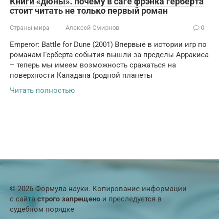
Книги «дюны». почему в саге фрэнка герберта
стоит читать не только первый роман
Страны мира
Алексей Смирнов
0
Emperor: Battle for Dune (2001) Впервые в истории игр по
романам Герберта события вышли за пределы Арракиса
– теперь мы имеем возможность сражаться на
поверхности Каладана (родной планеты
Читать полностью
© 2026 Формула науки. Копирование информации
с сайта
строго запрещено
и преследуется в
судебном порядке