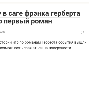
 в саге фрэнка герберта
ко первый роман
нов
0
в истории игр по романам Герберта события вышли
возможность сражаться на поверхности