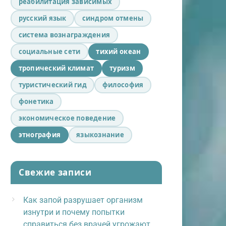
реабилитация зависимых
русский язык
синдром отмены
система вознаграждения
социальные сети
тихий океан
тропический климат
туризм
туристический гид
философия
фонетика
экономическое поведение
этнография
языкознание
Свежие записи
Как запой разрушает организм
изнутри и почему попытки
справиться без врачей угрожают