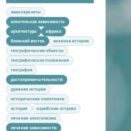
авиаперелеты
алкогольная зависимость
архитектура
африка
ближний восток
военная история
географические объекты
географическое положение
география
достопримечательности
древняя история
исторические памятники
история
карибские острова
лечение алкоголизма
лечение зависимости