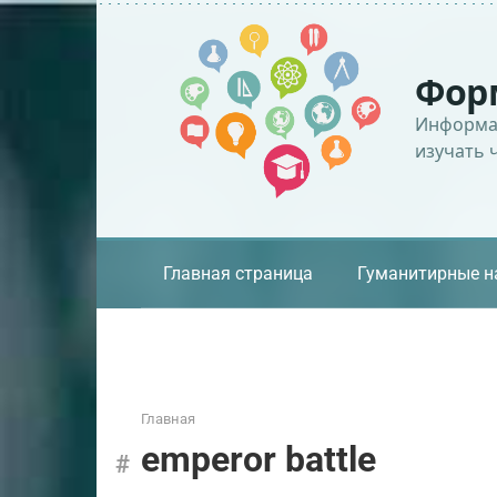
Перейти
к
контенту
Фор
Информац
изучать 
Главная страница
Гуманитирные н
Главная
emperor battle