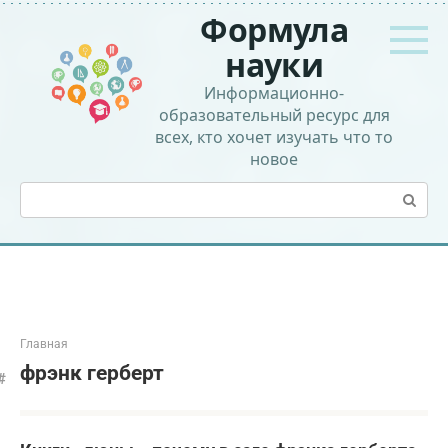
Перейти
Формула
к
контенту
науки
Информационно-
образовательный ресурс для
всех, кто хочет изучать что то
новое
Поиск:
Главная
фрэнк герберт