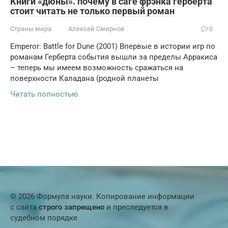
Книги «дюны». почему в саге фрэнка герберта
стоит читать не только первый роман
Страны мира
Алексей Смирнов
0
Emperor: Battle for Dune (2001) Впервые в истории игр по
романам Герберта события вышли за пределы Арракиса
– теперь мы имеем возможность сражаться на
поверхности Каладана (родной планеты
Читать полностью
© 2026 Формула науки. Копирование информации
с сайта
строго запрещено
и преследуется в
судебном порядке