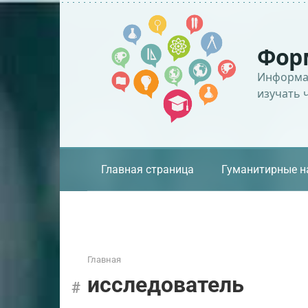
Перейти
к
контенту
Фор
Информац
изучать 
Главная страница
Гуманитирные н
Главная
исследователь