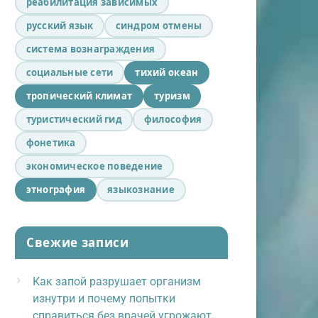
реабилитация зависимых
русский язык
синдром отмены
система вознаграждения
социальные сети
тихий океан
тропический климат
туризм
туристический гид
философия
фонетика
экономическое поведение
этнография
языкознание
Свежие записи
Как запой разрушает организм
изнутри и почему попытки
справиться без врачей угрожают