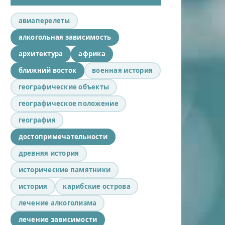
авиаперелеты
алкогольная зависимость
архитектура
африка
ближний восток
военная история
географические объекты
географическое положение
география
достопримечательности
древняя история
исторические памятники
история
карибские острова
лечение алкоголизма
лечение зависимости