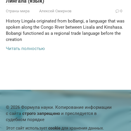
Лингала (язык)
Страны мира
Алексей Смирнов
0
History Lingala originated from boBangi, a language that was
spoken along the Congo River between Lisala and Kinshasa.
Bobangi functioned as a regional trade language before the
creation
Читать полностью
© 2026 Формула науки. Копирование информации
с сайта
строго запрещено
и преследуется в
судебном порядке
Этот сайт использует
cookie
для хранения данных.