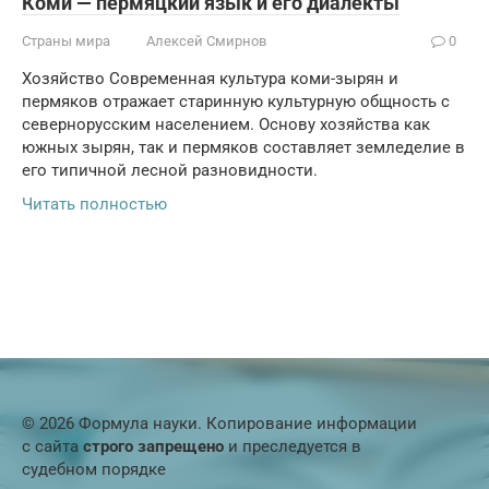
Коми — пермяцкий язык и его диалекты
Страны мира
Алексей Смирнов
0
Хозяйство Современная культура коми-зырян и
пермяков отражает старинную культурную общность с
севернорусским населением. Основу хозяйства как
южных зырян, так и пермяков составляет земледелие в
его типичной лесной разновидности.
Читать полностью
© 2026 Формула науки. Копирование информации
с сайта
строго запрещено
и преследуется в
судебном порядке