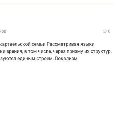
нов
0
 картвельской семьи Рассматривая языки
и зрения, в том числе, через призму их структур,
изуются единым строем. Вокализм