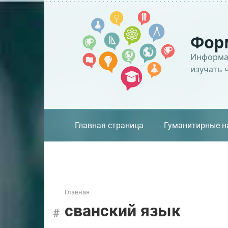
Перейти
к
контенту
Фор
Информац
изучать 
Главная страница
Гуманитирные н
Главная
сванский язык