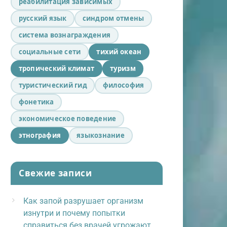
реабилитация зависимых
русский язык
синдром отмены
система вознаграждения
социальные сети
тихий океан
тропический климат
туризм
туристический гид
философия
фонетика
экономическое поведение
этнография
языкознание
Свежие записи
Как запой разрушает организм
изнутри и почему попытки
справиться без врачей угрожают