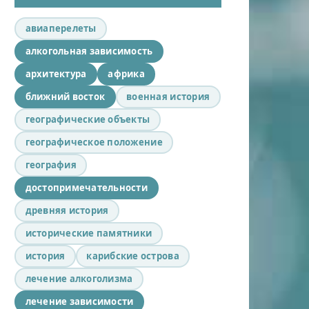
авиаперелеты
алкогольная зависимость
архитектура
африка
ближний восток
военная история
географические объекты
географическое положение
география
достопримечательности
древняя история
исторические памятники
история
карибские острова
лечение алкоголизма
лечение зависимости