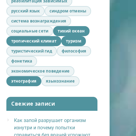
реабилитация зависимых
русский язык
синдром отмены
система вознаграждения
социальные сети
тихий океан
тропический климат
туризм
туристический гид
философия
фонетика
экономическое поведение
этнография
языкознание
Свежие записи
Как запой разрушает организм
изнутри и почему попытки
справиться без врачей угрожают