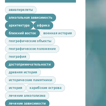
авиаперелеты
алкогольная зависимость
архитектура
африка
ближний восток
военная история
географические объекты
географическое положение
география
достопримечательности
древняя история
исторические памятники
история
карибские острова
лечение алкоголизма
лечение зависимости