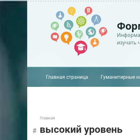
Перейти
к
контенту
Фор
Информац
изучать 
Главная страница
Гуманитирные н
Главная
высокий уровень