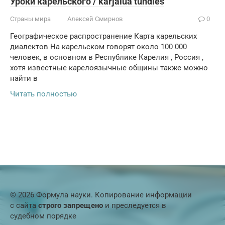
Уроки карельского / karjalua tundies
Страны мира
Алексей Смирнов
0
Географическое распространение Карта карельских
диалектов На карельском говорят около 100 000
человек, в основном в Республике Карелия , Россия ,
хотя известные карелоязычные общины также можно
найти в
Читать полностью
© 2026 Формула науки. Копирование информации
с сайта
строго запрещено
и преследуется в
судебном порядке