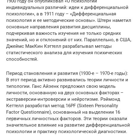
1900 году он опубликовал «О психологии
индивидуальных различий: идеи к дифференциальной
психологии», а в 1911 году – «Дифференциальная
психология и ее методические основы». Штерн наметил
основные направления развития дисциплины,
подчеркивая важность изучения не только средних
значений, но и отклонений от них. Параллельно, в США,
Джеймс МакКин Кэттелл разрабатывал методы
статистического анализа для изучения психических
способностей.
Период становления и развития (1930-е – 1970-е годы):
В этот период активно развивались теории личности и
типологии. Ганс Айзенк предложил свою модель
личности, основанную на двух основных факторах –
экстраверсии-интроверсии и нейротизме. Рэймонд
Кеттелл разработал метод 16PF (Sixteen Personality
Factor Questionnaire), основанный на выделении 16
первичных личностных факторов. Эти теории оказали
значительное влияние на развитие дифференциальной
психологии и практику психологической диагностики.