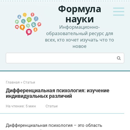
Перейти
Формула
к
контенту
науки
Информационно-
образовательный ресурс для
всех, кто хочет изучать что то
новое
Поиск:
Главная
»
Статьи
Дифференциальная психология: изучение
индивидуальных различий
На чтение:
5 мин
Статьи
Дифференциальная психология – это область