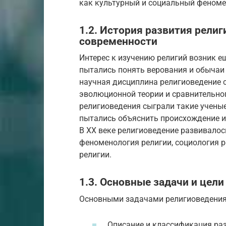
как культурный и социальный феномен
1.2. История развития рели
современности
Интерес к изучению религий возник е
пытались понять верования и обычаи
научная дисциплина религиоведение с
эволюционной теории и сравнительно
религиоведения сыграли такие ученые
пытались объяснить происхождение и 
В XX веке религиоведение развивалос
феноменология религии, социология р
религии.
1.3. Основные задачи и цел
Основными задачами религиоведения
Описание и классификация раз