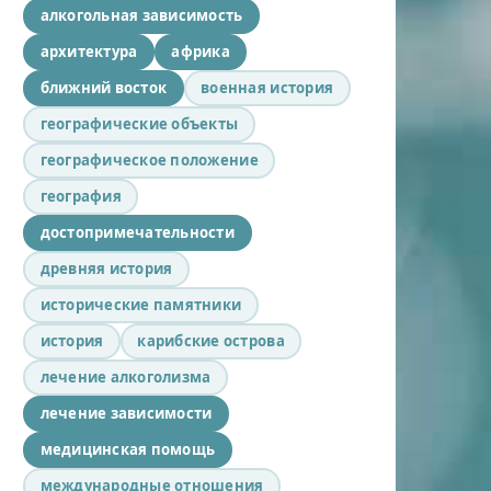
алкогольная зависимость
архитектура
африка
ближний восток
военная история
географические объекты
географическое положение
география
достопримечательности
древняя история
исторические памятники
история
карибские острова
лечение алкоголизма
лечение зависимости
медицинская помощь
международные отношения