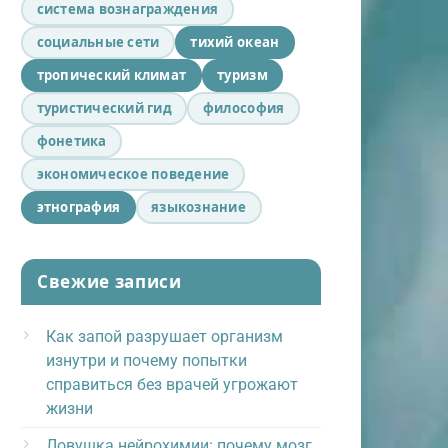
система вознаграждения
социальные сети
тихий океан
тропический климат
туризм
туристический гид
философия
фонетика
экономическое поведение
этнография
языкознание
Свежие записи
Как запой разрушает организм
изнутри и почему попытки
справиться без врачей угрожают
жизни
Ловушка нейрохимии: почему мозг