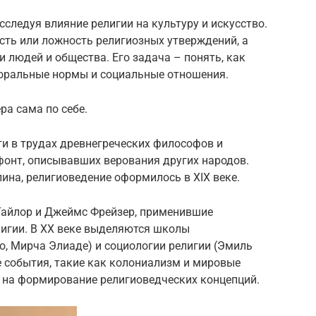
исследуя влияние религии на культуру и искусство.
сть или ложность религиозных утверждений, а
и людей и общества. Его задача – понять, как
оральные нормы и социальные отношения.
ера сама по себе.
ти в трудах древнегреческих философов и
офонт, описывавших верования других народов.
ина, религиоведение оформилось в XIX веке.
айлор и Джеймс Фрейзер, применившие
игии. В XX веке выделяются школы
о, Мирча Элиаде) и социологии религии (Эмиль
е события, такие как колониализм и мировые
е на формирование религиоведческих концепций.