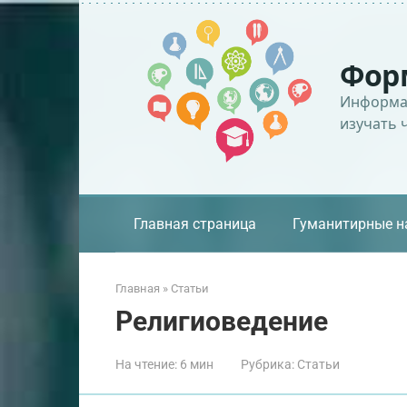
Перейти
к
контенту
Фор
Информац
изучать 
Главная страница
Гуманитирные н
Главная
»
Статьи
Религиоведение
На чтение:
6 мин
Рубрика:
Статьи