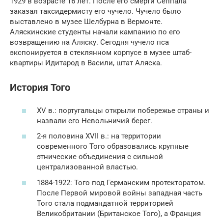
1929 в возрасте 16 лет. После его смерти Сеппала
заказал таксидермисту его чучело. Чучело было
выставлено в музее Шелбурна в Вермонте.
Аляскинские студенты начали кампанию по его
возвращению на Аляску. Сегодня чучело пса
экспонируется в стеклянном корпусе в музее штаб-
квартиры Идитарод в Васили, штат Аляска.
История Того
XV в.: португальцы открыли побережье страны и
назвали его Невольничий берег.
2-я половина XVII в.: на территории
современного Того образовались крупные
этнические объединения c сильной
централизованной властью.
1884-1922: Того под Германским протекторатом.
После Первой мировой войны западная часть
Того стала подмандатной территорией
Великобритании (Британское Того), a Франция