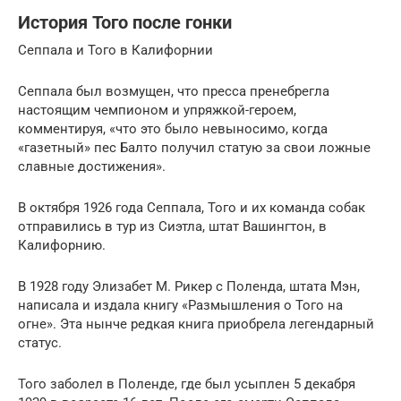
История Того после гонки
Сеппала и Того в Калифорнии
Сеппала был возмущен, что пресса пренебрегла
настоящим чемпионом и упряжкой-героем,
комментируя, «что это было невыносимо, когда
«газетный» пес Балто получил статую за свои ложные
славные достижения».
В октября 1926 года Сеппала, Того и их команда собак
отправились в тур из Сиэтла, штат Вашингтон, в
Калифорнию.
В 1928 году Элизабет М. Рикер с Поленда, штата Мэн,
написала и издала книгу «Размышления о Того на
огне». Эта нынче редкая книга приобрела легендарный
статус.
Того заболел в Поленде, где был усыплен 5 декабря