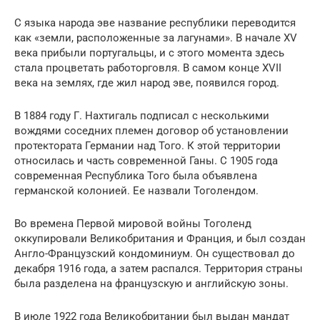
С языка народа эве название республики переводится
как «земли, расположенные за лагунами». В начале XV
века прибыли португальцы, и с этого момента здесь
стала процветать работорговля. В самом конце XVII
века на землях, где жил народ эве, появился город.
В 1884 году Г. Нахтигаль подписал с несколькими
вождями соседних племен договор об установлении
протектората Германии над Того. К этой территории
относилась и часть современной Ганы. С 1905 года
современная Республика Того была объявлена
германской колонией. Ее назвали Тоголендом.
Во времена Первой мировой войны Тоголенд
оккупировали Великобритания и Франция, и был создан
Англо-Французский кондоминиум. Он существовал до
декабря 1916 года, а затем распался. Территория страны
была разделена на французскую и английскую зоны.
В июле 1922 года Великобритании был выдан мандат