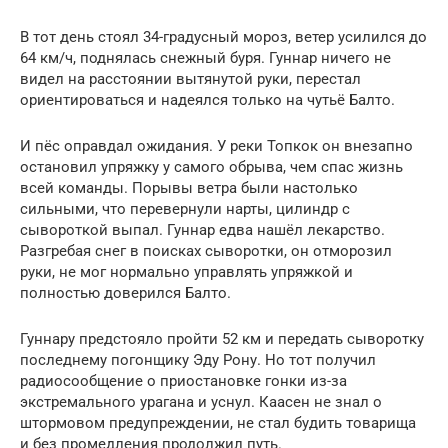
В тот день стоял 34-градусный мороз, ветер усилился до
64 км/ч, поднялась снежный буря. Гуннар ничего не
видел на расстоянии вытянутой руки, перестал
ориентироваться и надеялся только на чутьё Балто.
И пёс оправдал ожидания. У реки Топкок он внезапно
остановил упряжку у самого обрыва, чем спас жизнь
всей команды. Порывы ветра были настолько
сильными, что перевернули нарты, цилиндр с
сывороткой выпал. Гуннар едва нашёл лекарство.
Разгребая снег в поисках сыворотки, он отморозил
руки, не мог нормально управлять упряжкой и
полностью доверился Балто.
Гуннару предстояло пройти 52 км и передать сыворотку
последнему погонщику Эду Рону. Но тот получил
радиосообщение о приостановке гонки из-за
экстремального урагана и уснул. Каасен не знал о
штормовом предупреждении, не стал будить товарища
и без промедления продолжил путь.