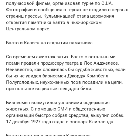
получасовой фильм, организовал турне по США.
Фотографии и сообщения о героях не сходили с первых
страниц прессы. Кульминацией стала церемония
открытия памятника Балто в нью-йоркском
Центральном парке.
Балто и Каасен на открытии памятника.
Со временем ажиотаж затих. Балто с остальными
псами продали продюсеру театра в Лос Анджелесе.
Неизвестно, как сложилась бы судьба животных, если
бы их не увидел бизнесмен Джордж Кэмпбелл.
Полуголодных, неухоженных псов посадили на цепи,
при попытке вырваться нещадно били.
Бизнесмен возмутился условиями содержания
животных. С помощью СМИ и общественных
организаций быстро собрал средства, выкупил собак.
17 декабря 1927 года отдал в зоопарк Кливленда.
Балто с детьми в зоопарке Кливленда.