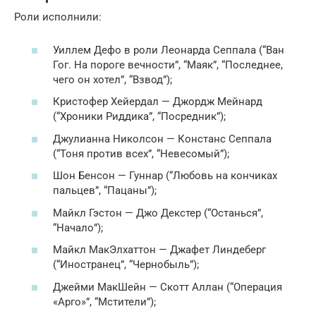
Роли исполнили:
Уиллем Дефо в роли Леонарда Сеппала (“Ван
Гог. На пороге вечности”, “Маяк”, “Последнее,
чего он хотел”, “Взвод”);
Кристофер Хейердал — Джордж Мейнард
(“Хроники Риддика”, “Посредник”);
Джулианна Николсон — Констанс Сеппала
(“Тоня против всех”, “Невесомый”);
Шон Бенсон — Гуннар (“Любовь на кончиках
пальцев”, “Пацаны”);
Майкл Гэстон — Джо Декстер (“Останься”,
“Начало”);
Майкл МакЭлхаттон — Джафет Линдеберг
(“Иностранец”, “Чернобыль”);
Джейми МакШейн — Скотт Аллан (“Операция
«Арго»”, “Мстители”);