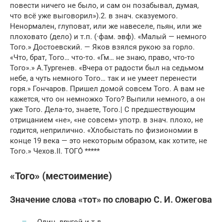
повести ничего не было, и сам он позабывал, думая,
что всё уже выговорил»).2. в знач. сказуемого.
Ненормален, глуповат, или же навеселе, пьян, или же
плоховато (дело) и т.п. (·фам. эвф). «Малый — немного
Того.» Достоевский. — Яков взялся рукою за горло.
«Что, брат, Того… что-то. «Гм… не знаю, право, что-то
Того».» А.Тургенев. «Вчера от радости был на седьмом
небе, а чуть немного Того… так и не умеет перенести
горя.» Гончаров. Пришел домой совсем Того. А вам не
кажется, что он немножко Того? Выпили немного, а он
уже Того. Дела-то, знаете, Того.| С предшествующим
отрицанием «не», «не совсем» употр. в знач. плохо, не
годится, неприлично. «Хлобыстать по физиономии в
конце 19 века — это некоторым образом, как хотите, не
Того.» Чехов.II. ТОГО́ *****
«Того» (местоимение)
Значение слова «тот» по словарю С. И. Ожегова
Один, другой и т.д