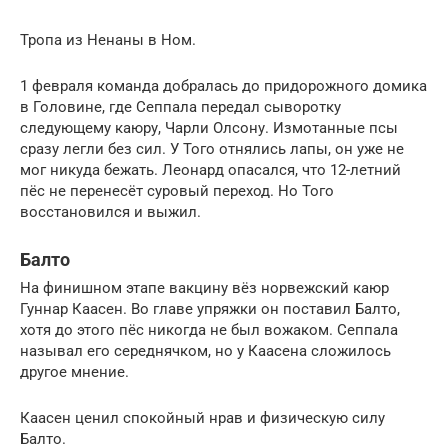
Тропа из Ненаны в Ном.
1 февраля команда добралась до придорожного домика
в Головине, где Сеппала передал сыворотку
следующему каюру, Чарли Олсону. Измотанные псы
сразу легли без сил. У Того отнялись лапы, он уже не
мог никуда бежать. Леонард опасался, что 12-летний
пёс не перенесёт суровый переход. Но Того
восстановился и выжил.
Балто
На финишном этапе вакцину вёз норвежский каюр
Гуннар Каасен. Во главе упряжки он поставил Балто,
хотя до этого пёс никогда не был вожаком. Сеппала
называл его середнячком, но у Каасена сложилось
другое мнение.
Каасен ценил спокойный нрав и физическую силу
Балто.