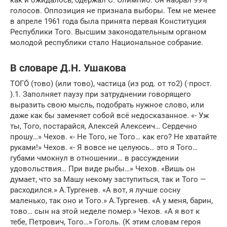
голосов. Оппозиция не признала выборы. Тем не менее
в апреле 1961 года была принята первая Конституция
Республики Того. Высшим законодательным органом
молодой республики стало Национальное собрание.
В словаре Д.Н. Ушакова
ТОГО́ (тово) (или тово), частица (из род. от то2) (·прост.
).1. Заполняет паузу при затруднении говорящего
выразить свою мысль, подобрать нужное слово, или
даже как бы заменяет собой всё недосказанное. «- Уж
ты, Того, постарайся, Алексей Алексеич… Сердечно
прошу…» Чехов. «- Не Того, не Того… как его? Не хватайте
руками!» Чехов. «- Я вовсе не целуюсь… это я Того…
губами чмокнул в отношении… в рассуждении
удовольствия… При виде рыбы…» Чехов. «Вишь он
думает, что за Машу некому заступиться, так и Того —
расходился.» А.Тургенев. «А вот, я лучше сосну
маленько, так оно и Того.» А.Тургенев. «А у меня, барин,
тово… сын на этой неделе помер.» Чехов. «А я вот к
тебе, Петрович, Того…» Гоголь. (К этим словам героя