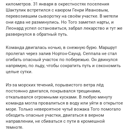
километров. 31 января в окрестностях поселения
Шактулик встретился с каюром Генри Ивановым,
перевозившим сыворотку на своём участке. В метели
они едва не разминулись. Но Того заметил нарты, и
Леонард успел остановиться, забрал лекарство и тут же
развернулся в обратный путь.
Команда двигалась ночью, в снежную бурю. Маршрут
пролегал через залив Нортон-Саунд. Сеппала не стал
огибать опасный участок по побережью. Он двинулся
напрямую, по льду, чтобы сократить путь и сэкономить
целые сутки.
Из-за морских течений, порывистого ветра лёд
постоянно двигался, покрывался трещинами,
откалывался огромными кусками. В любую минуту
команда могла провалиться в воду или уйти в открытое
море. Только невероятное чутьё вожака Того помогало
обходить опасные участки, двигаться в верном
направлении, не сбиваться с пути в кромешной
темноте.