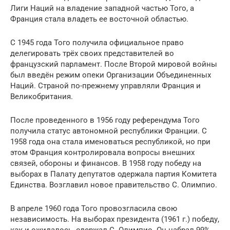
Лиги Наций на владение западной частью Того, а
Франция стала владеть ее восточной областью.
С 1945 года Того получила официальное право
делегировать трёх своих представителей во
французский парламент. После Второй мировой войны
был введён режим опеки Организации Объединенных
Наций. Страной по-прежнему управляли Франция и
Великобритания.
После проведенного в 1956 году референдума Того
получила статус автономной республики Франции. С
1958 года она стала именоваться республикой, но при
этом Франция контролировала вопросы внешних
связей, обороны и финансов. В 1958 году победу на
выборах в Палату депутатов одержала партия Комитета
Единства. Возглавил новое правительство С. Олимпио.
В апреле 1960 года Того провозгласила свою
независимость. На выборах президента (1961 г.) победу,
как и ожидалось, одержал С. Олимпио. Он набрал 99%