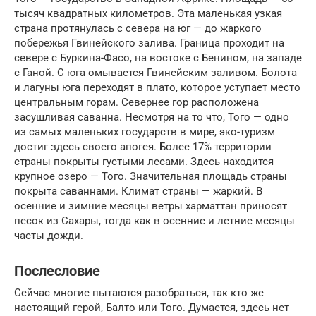
тысяч квадратных километров. Эта маленькая узкая
страна протянулась с севера на юг — до жаркого
побережья Гвинейского залива. Граница проходит на
севере с Буркина-Фасо, на востоке с Бенином, на западе
с Ганой. С юга омывается Гвинейским заливом. Болота
и лагуны юга переходят в плато, которое уступает место
центральным горам. Севернее гор расположена
засушливая саванна. Несмотря на то что, Того — одно
из самых маленьких государств в мире, эко-туризм
достиг здесь своего апогея. Более 17% территории
страны покрыты густыми лесами. Здесь находится
крупное озеро — Того. Значительная площадь страны
покрыта саваннами. Климат страны — жаркий. В
осенние и зимние месяцы ветры харматтан приносят
песок из Сахары, тогда как в осенние и летние месяцы
часты дожди.
Послесловие
Сейчас многие пытаются разобраться, так кто же
настоящий герой, Балто или Того. Думается, здесь нет