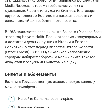
стал Джанфранко Бортолотти (Gianfranco Bortolotti) из
Media Records, которому требовался успех на
музыкальной арене или уход из бизнеса. Благодаря
друзьям, коллегам Бортолотти находит средства и
исполнителей для собственного проекта.
В 1988 появляется первый сингл Bauhaus (Push the Beat),
через год Helyom Halib. Песни оказались популярными
и достигали десятки лучших в Италии и Европе.
Солисткой в этот период является Эттора Форести
(Ettore Foresti). В 1991 музыкальное направление
евродэнс набирает обороты, а новый сингл Take Me
Away стал пропускным билетом на сцену.
Билеты и абонементы
Билеты в Государственную академическую капеллу
можно приобрести:
На сайте Капеллы capella-spb.ru
В кассах Капеллы