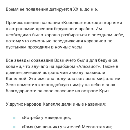
Время ее появления датируется ХХ в. до н.э.
Происхождение названия «Козочка» восходит корнями
к астрономии древних бедуинов и арабов. Им
необходимо было хорошо разбираться в звездном небе,
потому что основные передвижения караванов по
пустыням проходили в ночные часы.
Все звезды созвездия Возничего были для бедуинов
козами, что звучало на арабском «Альхайот». Также в
древнегреческой астрономии звезду называли
Капеллой. Это имя она получила согласно мифологии:
Зевс поместил козоподобную нимфу на небо в знак
благодарности за свое спасение на острове Крит.
У других народов Капелле дали иные названия:
«Ястреб» у македонцев;
«Гам» (мошенник) у жителей Месопотамии;