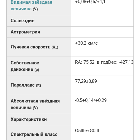
+0,08+0,6/+1,1
Видимая звёздная
величина
(V)
Созвездие
Астрометрия
+30,2 км/c
Лучевая скорость
(R
)
v
RA: 75,52 в годDec: -427,13 в
Собственное
движение
(μ)
77,29±0,89
Параллакс
(π)
-0,5+0,14/+0,29
Абсолютная звёздная
величина
(V)
Характеристики
G5IIIe+G0III
Спектральный класс