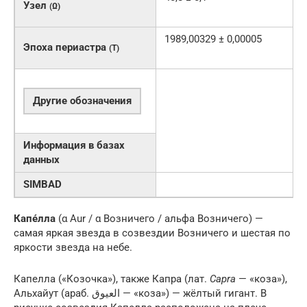
Узел
(Ω)
1989,00329 ± 0,00005
Эпоха периастра
(T)
Другие обозначения
Информация в базах
данных
SIMBAD
Капе́лла
(α Aur / α Возничего / альфа Возничего) —
самая яркая звезда в созвездии Возничего и шестая по
яркости звезда на небе.
Капелла («Козочка»), также Капра (лат.
Capra
— «коза»),
Альхайут (араб. العيوق‎‎ — «коза») — жёлтый гигант. В