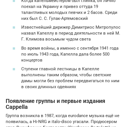
Когда капельмейстером был Глинка, он лично
поехал на Украину и привез оттуда 19
талантливых молодых певчих и 2 басов. Среди
них был С. С. Гулак-Артемовский
Известнейший дирижер Димитриос Митропулос
назвал Капеллу в период деятельности в ней М.
Г. Климова восьмым чудом света
Во время войны, а именно с сентября 1941 года
по июль 1943 года, Капелла дала более 500
концертов
Ступени главной лестницы в Капелле
выполнены таким образом, чтобы светские
дамы могли без проблем передвигаться по ним
в своих длинных одеяниях
Появление группы и первые издания
Cappella
Группа возникла в 1987, когда eurodance музыка ещё не
появилась, а Hi-NRG и italo-disco угасали. Продюсером