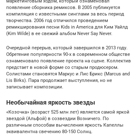
маркетинговым ходом, который ознаменовал
появление сборника ремиксов. В 2005 публикуется
компиляция с известными синглами за весь период
творчества. 2006 год отличился проведением
ремикширования песни Kids in America для Ким Уайлд
(Kim Wilde) в ее свежий альбом Never Say Never.
Очередной перерыв, который завершился в 2013 году.
Обретение популярности 90-х в современном обществе
ознаменовало появление проекта на сцене. Коллектив
предстает в новой форме со старым продюсером.
Солистами становятся Маркус и Лис Брикс (Marcus and
Lis Birks). Пара продолжает выступления, но не
записывает композиции.
Необычайная яркость звезды
«Козочка» (возраст 525 млн лет) является самой яркой
звездой (Альфой) в созвездии Возничего. По
различным способам вычисления яркость Капеллы
эквивалентна свечению 80-150 Солнц.