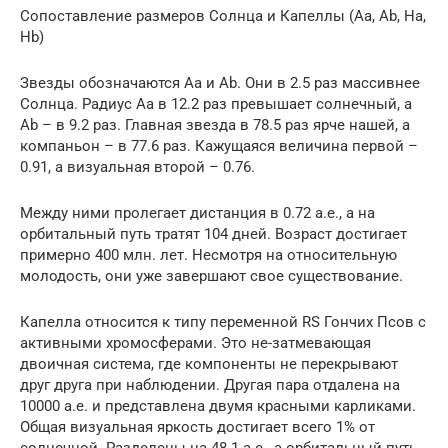
Сопоставление размеров Солнца и Капеллы (Aa, Ab, Ha,
Hb)
Звезды обозначаются Аа и Аb. Они в 2.5 раз массивнее
Солнца. Радиус Аа в 12.2 раз превышает солнечный, а
Аb – в 9.2 раз. Главная звезда в 78.5 раз ярче нашей, а
компаньон – в 77.6 раз. Кажущаяся величина первой –
0.91, а визуальная второй – 0.76.
Между ними пролегает дистанция в 0.72 а.е., а на
орбитальный путь тратят 104 дней. Возраст достигает
примерно 400 млн. лет. Несмотря на относительную
молодость, они уже завершают свое существование.
Капелла относится к типу переменной RS Гончих Псов с
активными хромосферами. Это не-затмевающая
двоичная система, где компоненты не перекрывают
друг друга при наблюдении. Другая пара отдалена на
10000 а.е. и представлена двумя красными карликами.
Общая визуальная яркость достигает всего 1% от