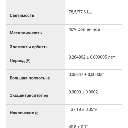
78,5/77,6 L
☉
Светимость
40% Солнечной
Металличность
Элементы орбиты
0,284802 ± 0,000005 лет
Период
(P)
0,05647 ± 0,00005″
Большая полуось
(a)
0,0000 ± 0,0002
Эксцентриситет
(e)
137,18 ± 0,05°v
Наклонение
(i)
40,8 ± 0,1°