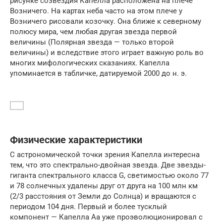
рисунке созвездия Капелла расположена на плече
Возничего. На картах неба часто на этом плече у
Возничего рисовали козочку. Она ближе к северному
полюсу мира, чем любая другая звезда первой
величины (Полярная звезда — только второй
величины) и вследствие этого играет важную роль во
многих мифологических сказаниях. Капелла
упоминается в табличке, датируемой 2000 до н. э.
Физические характеристики
С астрономической точки зрения Капелла интересна
тем, что это спектрально-двойная звезда. Две звезды-
гиганта спектрального класса G, светимостью около 77
и 78 солнечных удалены друг от друга на 100 млн км
(2/3 расстояния от Земли до Солнца) и вращаются с
периодом 104 дня. Первый и более тусклый
компонент — Капелла Aa уже проэволюционировал с