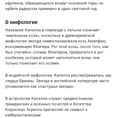
карликов, обращающихся вокруг основной пары по
орбите радиусом примерно в один световой год.
В мифологии
Название Капелла в переводе с латыни означает
«маленькая коза», поскольку в древнеримской
мифологии звезда символизировала козу Амалфею,
вскормившую Юпитера. Рог этой козы, после того, как
был случайно сломан Юпитером, превратился в рог
изобилия, который может наполняться всем, чем
только пожелает его хозяин.
В индийской мифологии, Капелла рассматривалась как
сердце Брахмы. Звезда в английской литературе часто
упоминается как «пастушья звезда».
В астрологии Капелла служит предвестником
гражданских и военных почестей и богатства.
Корнелиус Агриппа причислял её символ к
каббалистическим.