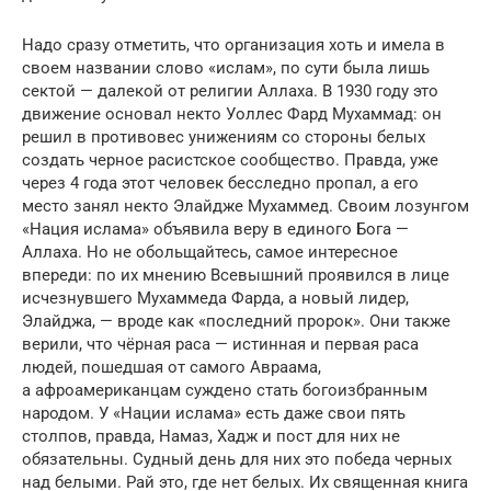
Надо сразу отметить, что организация хоть и имела в
своем названии слово «ислам», по сути была лишь
сектой — далекой от религии Аллаха. В 1930 году это
движение основал некто Уоллес Фард Мухаммад: он
решил в противовес унижениям со стороны белых
создать черное расистское сообщество. Правда, уже
через 4 года этот человек бесследно пропал, а его
место занял некто Элайдже Мухаммед. Своим лозунгом
«Нация ислама» объявила веру в единого Бога —
Аллаха. Но не обольщайтесь, самое интересное
впереди: по их мнению Всевышний проявился в лице
исчезнувшего Мухаммеда Фарда, а новый лидер,
Элайджа, — вроде как «последний пророк». Они также
верили, что чёрная раса — истинная и первая раса
людей, пошедшая от самого Авраама,
а афроамериканцам суждено стать богоизбранным
народом. У «Нации ислама» есть даже свои пять
столпов, правда, Намаз, Хадж и пост для них не
обязательны. Судный день для них это победа черных
над белыми. Рай это, где нет белых. Их священная книга