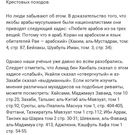
Крестовых походов.
Но люди забывают об этом. В доказательство того, что
якобы арабы-мусульмане были националистами они
приводят следующий хадис: «Любите арабов из-за трех
вещей: Потому что я араб, Коран на арабском и язык
обитателей Рая — арабский» (Хаким, аль-Мустадрак, том:
4, стр: 87; Бейхакы, Шуабуль Иман, том: 3, стр: 34).
Однако наши учёные уже давно во всём разобрались.
Следует отметить, что Ахмад бин Ханбаль сказал о этом
хадисе «слабый», Укайли сказал «отвергнутый» и аз-
Захаби сказал «выдуманный». Если хотите изучить
мнения различных мухаддисов на подобные риваяты,
можете посмотреть: Хайсами, Маджмауз Заваид, том 10
стр.25; Захаби, Тальхис аль-Китаб аль-Мавзуат, том 1
стр.92; Суюты, аль-Ляалиль Маснуа том 1, стр. 404-405;
Фаттани, Тазкиратуль Мавзуат том 1 стр.112; Ибн Аррак,
Танзих аш-Шариа том 2 стр. 30-31; Шевкани, аль-Фаваид
аль-Маджмуа стр. 413; Аджлюни, Кашфуль Хафа том 1
стр. 54-55.