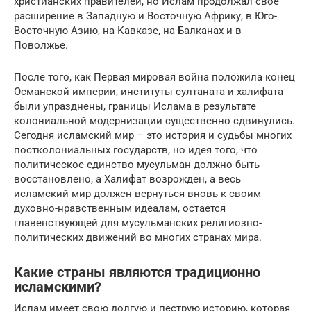
христианских правителей, но Ислам продолжал свое
расширение в Западную и Восточную Африку, в Юго-
Восточную Азию, на Кавказе, на Балканах и в
Поволжье.
После того, как Первая мировая война положила конец
Османской империи, институты султаната и халифата
были упразднены, границы Ислама в результате
колониальной модернизации существенно сдвинулись.
Сегодня исламский мир – это история и судьбы многих
постколониальных государств, но идея того, что
политическое единство мусульман должно быть
восстановлено, а Халифат возрожден, а весь
исламский мир должен вернуться вновь к своим
духовно-нравственным идеалам, остается
главенствующей для мусульманских религиозно-
политических движений во многих странах мира.
Какие страны являются традиционно
исламскими?
Ислам имеет свою долгую и пеструю историю, которая