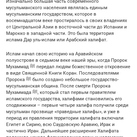
Изначально большая часть современного
мусульманского населения являлась единым
мусульманским государством, которое в
восемнадцатом веке простиралось в своих владениях
от Центральной Азии в восточной части до Испании и
Марокко в западной части. Это была территория
ислама Дар уль-ислам или Арабский халифат.
Ислам начал свою историю на Аравийском
полуострове в седьмом веке нашей эры, когда Пророк
Мухаммад ﷺ передал людям божественное откровение
в виде Священной Книги Коран. Последователями
Пророка ﷺ было создано небольшое государство-
мусульманская община. После смерти Пророка
Мухаммада ﷺ, который стал первым правителем
исламского государства, халифами становились его
сподвижники – первые четыре халифа получили среди
мусульман прозвище «праведные халифы», и уже в
период их правления территории халифата включали
Египет и Сирию, всю Саудовскую Аравию, Ирак и
частично Иран. Дальнейшее расширение Халифата