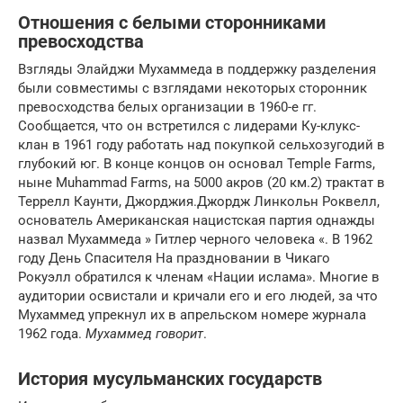
Отношения с белыми сторонниками
превосходства
Взгляды Элайджи Мухаммеда в поддержку разделения
были совместимы с взглядами некоторых сторонник
превосходства белых организации в 1960-е гг.
Сообщается, что он встретился с лидерами Ку-клукс-
клан в 1961 году работать над покупкой сельхозугодий в
глубокий юг. В конце концов он основал Temple Farms,
ныне Muhammad Farms, на 5000 акров (20 км.2) трактат в
Террелл Каунти, Джорджия.Джордж Линкольн Роквелл,
основатель Американская нацистская партия однажды
назвал Мухаммеда » Гитлер черного человека «. В 1962
году День Спасителя На праздновании в Чикаго
Рокуэлл обратился к членам «Нации ислама». Многие в
аудитории освистали и кричали его и его людей, за что
Мухаммед упрекнул их в апрельском номере журнала
1962 года.
Мухаммед говорит
.
История мусульманских государств