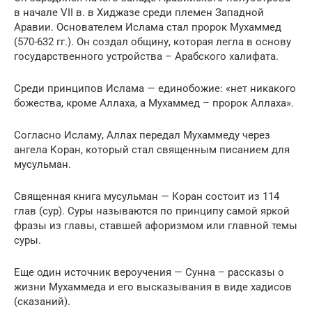
в начале VII в. в Хиджазе среди племен Западной
Аравии. Основателем Ислама стал пророк Мухаммед
(570-632 гг.). Он создал общину, которая легла в основу
государственного устройства – Арабского халифата.
Среди принципов Ислама — единобожие: «нет никакого
божества, кроме Аллаха, а Мухаммед – пророк Аллаха».
Согласно Исламу, Аллах передал Мухаммеду через
ангела Коран, который стал священным писанием для
мусульман.
Священная книга мусульман — Коран состоит из 114
глав (сур). Суры называются по принципу самой яркой
фразы из главы, ставшей афоризмом или главной темы
суры.
Еще один источник вероучения — Сунна – рассказы о
жизни Мухаммеда и его высказывания в виде хадисов
(сказаний).