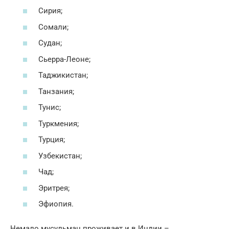
Сирия;
Сомали;
Судан;
Сьерра-Леоне;
Таджикистан;
Танзания;
Тунис;
Туркмения;
Турция;
Узбекистан;
Чад;
Эритрея;
Эфиопия.
Немало мусульман проживает и в Индии –