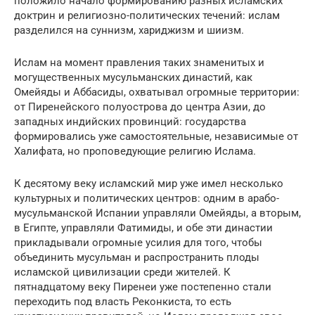
положило начало формированию разных исламских
доктрин и религиозно-политических течений: ислам
разделился на суннизм, хариджизм и шиизм.
Ислам на момент правления таких знаменитых и
могущественных мусульманских династий, как
Омейяды и Аббасиды, охватывал огромные территории:
от Пиренейского полуострова до центра Азии, до
западных индийских провинций: государства
формировались уже самостоятельные, независимые от
Халифата, но проповедующие религию Ислама.
К десятому веку исламский мир уже имел несколько
культурных и политических центров: одним в арабо-
мусульманской Испании управляли Омейяды, а вторым,
в Египте, управляли Фатимиды, и обе эти династии
прикладывали огромные усилия для того, чтобы
объединить мусульман и распространить плоды
исламской цивилизации среди жителей. К
пятнадцатому веку Пиренеи уже постепенно стали
переходить под власть Реконкиста, то есть