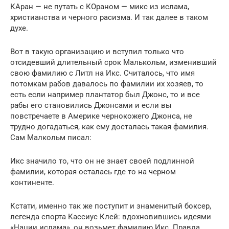
КАран — не путать с КОраном — микс из ислама,
христианства и черного расизма. И так далее в таком
духе.
Вот в такую организацию и вступил только что
отсидевший длительный срок Малькольм, изменивший
свою фамилию с Литл на Икс. Считалось, что имя
потомкам рабов давалось по фамилии их хозяев, то
есть если например плантатор был Джонс, то и все
рабы его становились Джонсами и если вы
повстречаете в Америке чернокожего Джонса, не
трудно догадаться, как ему досталась такая фамилия.
Сам Малкольм писал:
Икс значило то, что он не знает своей подлинной
фамилии, которая осталась где то на черном
континенте.
Кстати, именно так же поступит и знаменитый боксер,
легенда спорта Кассиус Клей: вдохновившись идеями
«Нации ислама», он возьмет фамилию Икс. Правда,