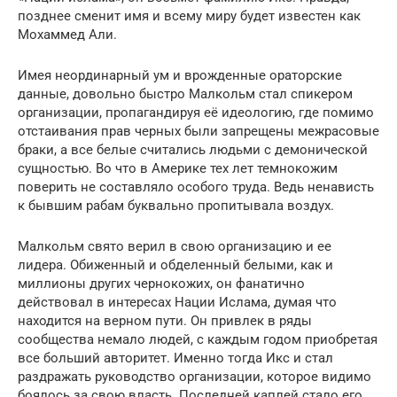
позднее сменит имя и всему миру будет известен как
Мохаммед Али.
Имея неординарный ум и врожденные ораторские
данные, довольно быстро Малкольм стал спикером
организации, пропагандируя её идеологию, где помимо
отстаивания прав черных были запрещены межрасовые
браки, а все белые считались людьми с демонической
сущностью. Во что в Америке тех лет темнокожим
поверить не составляло особого труда. Ведь ненависть
к бывшим рабам буквально пропитывала воздух.
Малкольм свято верил в свою организацию и ее
лидера. Обиженный и обделенный белыми, как и
миллионы других чернокожих, он фанатично
действовал в интересах Нации Ислама, думая что
находится на верном пути. Он привлек в ряды
сообщества немало людей, с каждым годом приобретая
все больший авторитет. Именно тогда Икс и стал
раздражать руководство организации, которое видимо
боялось за свою власть. Последней каплей стало его