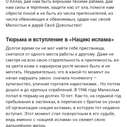
О Аллах, дай нам быть верными твоими рабами, дай
нам силы и терпения, защити нас от зла, помоги нам
обрести покой и не быть из числа притеснителей, из
числа обвиняющих и обвиняемых, одари нас своей
Милостью и даруй Своё Довольство!
Тюрьма и вступление в «Нацию ислама»
Долгое время он не мог найти себе пристанища,
скитался от одного места работы к другому. Даже не
смотря на всю свою старательность и прилежность, из-
за цвета кожи о карьерном росте можно было и не
мечтать. Неудивительно, что в какой-то момент он
начал нарушать закон: сначала понемногу —
хулиганство, уличная торговля наркотиками… Но потом
дошло и до крупных ограблений. В 1946 году Малкольм
попал в тюрьму на долгих 10 лет. Как-то, на седьмой год
пребывания в застенках, в переписке с братом он узнал
об организации «нация ислама», в которую тот недавно
вступил. Этот момент стал поворотным в его судьбе,
ведь именно с «нацией ислама» он свяжет свою
дальнейшую жизнь.