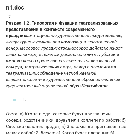
n1.doc
2
Раздел 1.2. Типология и функции театрализованных
представлений в контексте современного
праздника
агитационно-художественное представление,
литературно-музыкальная композиция, тематический
вечер, массовое празднество,
мас
совое действие живет
лишь однажды, и
при
этом должно оста
вить глубокое и
эмоционально яркое впечатление.
театрализованный
концерт, театрализованная игра, вечер с элементами
театрализации.
соблюдение четкой идейной
выразительности и художественной образности
единый
художественный сценический образ
Первый этап
1.
Гости
: a) Кто те люди, которые будут приглашены,
соседи, родственники, друзья или коллеги по работе; б)
Сколько человек придет; в) Знакомы ли приглашенные
между собой; 2.
Время
: a) Когда будет праздник; б)