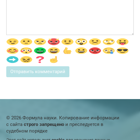
© 2026 Формула науки. Копирование информации
с сайта
строго запрещено
и преследуется в
судебном порядке
Этот сайт использует
cookie
для хранения данных.