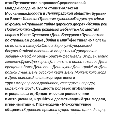
стан
Путешествие в прошлое
Средневековый
майдан
Города на Волге ставити
Алексей
Москаленко:
Викинги в Ленинградской области»
«Бурлаки
на Волге»
Ильинка
«Троицкие гулянья»
«Гладиатор»
«Илья
Муромец»
«Страшные тайны царского двора»
«Хозяин рек
Пошехонских»
«День рождения Бабы-яги»
«По местам
подвига Ивана Сусанина»
«День Бородина»
«Путешествие
по страницам романа „Война и мир“»
фестивали
(«Полеты
не во сне, а наяву»),
«Окно в Европу»
«Суворовский
бивуак»
Стойкий оловянный солдатик»
«Одинцовские
забавы»
«Марфин Брод»
«Братья»
фестиваль Огурца
«Полюс
холода»
«Дни»
Дня города
Дня летнего солнцестояния
День
крещения Волги
День овцы
День купца
День граффити
День
полной луны
, День русской каши, День Можайского моря
и День воинской славы
корпоративного
туризма
праздники двойников, «звездные» парады,
индейские шоу
4. Сущность ролевых игр
Деловые
игры
деловых игр
Дидактические ролевые, или
имитационные, игры
Игры-драматизации
Игры-модели,
игры-имитации.
Игра-модель «Межкультурное
общение»
В древние времена существовал единый народ