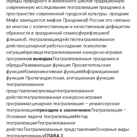
обряды природного и жизненного циклов
традиционную
современную
исследования театрализации праздника в
пространстве современной городской культуры.
праздник
Мифа замещается мифом Праздника
В России это связано
во многом с количественным и качественным дефицитом
образности в праздничной семиосфере
флешмоб
флешмоб
.
теат
рализация
действо
т
еатрализованное
действо
сценарной работы
создание психологии
ситуа
ций
зрели
ще
театрализованная конкурсно-игровая
про
грамма
к выводам
Театрализованные праздники и
обряды
Развивающая функция
Просветительская
функция
Коммуникативная функция
Информационная
функция
Пропагандистская, агитационная функция
театрализованное
представление
зрели
ще
те
атрализованное
действо
театрализованная конкурсно-игровая
про
грамма
сценарная театрализация –
режиссерская
театрализация
приходим к заключению
Теат
рализация –
.
Основная задача театрализации
Метод
театрализации
Т
еатрализованное
действо
Театрализованные представления
Основные виды
театрализованных
ГЛАВА 2.