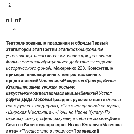
2
n1.rtf
4
Театрализованные праздники и обряды
Первый
этап
Второй этап
Третий этап
костюмирование
участников,
коллективная импровизация,
различные
формы состязаний
ритуальное действие —
создание
исторического фона
А. Макаренко
22
3. Конкретные
примеры инновационных театрализованных
представлений
Масленицы
Рождество
Троицы, Ивана
Купалы
праздник урожая, осенние
капустники
Рождество
Масленицы
«Великий Устюг –
родина Деда Мороза»
Праздник русского лаптя
«Новый
год в русских традициях», «Раз в крещенский вечерок»,
«Широкая Масленица», «Ночь на Ивана Купалу»
По
первому снегу», «Дело разумей, а себя не жалей».
День
Святого Валентина
праздник Ивана Купалы
«Макушка
лета»
«Путешествие в прошлое»
Половецкий