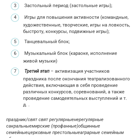
Застольный период (застольные игры);
Игры для повышения активности (командные,
художественные, творческие, игры на ловкость,
быстроту, конкурсы, подвижные игры);
Танцевальный блок;
Музыкальный блок (караоке, исполнение
живой музыки)
Третий этап
– активизация участников
праздника после окончания театрализованного
действия, включающая в себя проведение
различных конкурсов, соревнований, а также
проведение самодеятельных выступлений и т.
д. .
праздник/свят
свят
регулярные
нерегулярные
сакральные
мирские (профанные)
общинные
семейные
церковные
престольные
аграрные
семейным