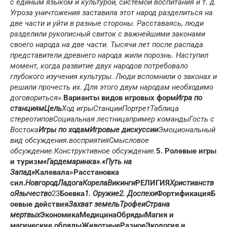
с единым языком и культурой, системой воспитания и т. д.
Угроза уничтожения заставила этот народ разделиться на
две части и уйти в разные стороны. Расставаясь, люди
разделили рукописный свиток с важнейшими законами
своего народа на две части. Тысячи лет после распада
представители древнего народа жили порознь. Наступил
момент, когда развитие двух народов потребовало
глубокого изучения культуры. Люди вспомнили о законах и
решили прочесть их. Для этого двум народам необходимо
договориться».
Варианты видов игровых форм
Игра по
станциям
Цель
Ход игры
Станции
Портрет
Таблица
стереотипов
Социальная лестница
пример команды
Гость с
Востока
Игры по ходам
Игровые дискуссии
Эмоциональный
вид обсуждения.
восприятия
Смысловое
обсуждение.
Конструктивное обсуждение.
5. Ролевые игры
и туризм
«Гардемаринка».
«Путь на
Запад»
Калевала»
Расстановка
сил.
Новгород
Ладога
Корела
Викинги
РЕЛИГИЯ
Христианств
о
Язычество
23
Боевка
1. Оружие
2. Доспехи
Фортификация
Б
оевые действия
Захват земель
Трофеи
Страна
мертвых
Экономика
Медицина
Обряды
Магия и
магические обряды
Животные
Разное
Экология и