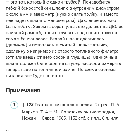
— это тот, который с одной трубкой. Понадобится
гибкий бензостойкий шланг с внутренним диаметром
около 8мм и манометр (нужно снять трубку, и вместо
нее надеть шланг с манометром). Давление должно
быть 5-7атм. Закрыть обратку, как это делают на ДВС со
сливной рампой, только глушить надо опять таки на
самом бензонасосе. Второй шланг сдёргиваем
(двойной) и вставляем в снятый шланг затычку,
сделанную например из старого топливного фильтра
(отпиливаешь от него сосок и глушишь). Одиночный
шланг должен быть одет на штуцер насоса, а измерять
теперь надо на топливной рампе. По схеме системы
питания всё будет понятно.
Примечания
↑
1
2
3
Театральная энциклопедия. Гл. ред. П. А.
Марков. Т. 4 — М.: Советская энциклопедия,
Нежин — Сярев, 1965, 1152 стб. с илл., 6 л. илл.