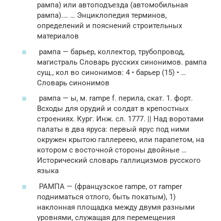
рампа) или автоподъезда (автомобильная
рампа).… … Энциклопедия терминов,
определений и пояснений строительных
материалов
рампа — барьер, коллектор, трубопровод,
магистраль Словарь русских синонимов. рампа
сущ., кол во синонимов: 4 • барьер (15) • …
Словарь синонимов
рампа — ы, м. rampe f. перила, скат. 1. форт.
Всходы для орудий и солдат в крепостных
строениях. Кург. Инж. сл. 1777. || Над воротами
палаты в два яруса: первый ярус под ними
окружен крытою галлереею, или парапетом, на
котором с восточной стороны двойные …
Исторический словарь галлицизмов русского
языка
РАМПА — (французское rampe, от ramper
подниматься отлого, быть покатым), 1)
наклонная площадка между двумя разными
уровнями, служащая для перемещения