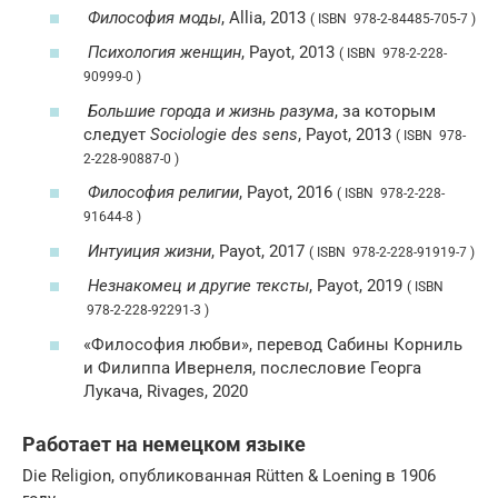
Философия моды
, Allia, 2013
( ISBN 978-2-84485-705-7 )
Психология женщин
, Payot, 2013
( ISBN 978-2-228-
90999-0 )
Большие города и жизнь разума
, за которым
следует
Sociologie des sens
, Payot, 2013
( ISBN 978-
2-228-90887-0 )
Философия религии
, Payot, 2016
( ISBN 978-2-228-
91644-8 )
Интуиция жизни
, Payot, 2017
( ISBN 978-2-228-91919-7 )
Незнакомец и другие тексты
, Payot, 2019
( ISBN
978-2-228-92291-3 )
«Философия любви», перевод Сабины Корниль
и Филиппа Ивернеля, послесловие Георга
Лукача, Rivages, 2020
Работает на немецком языке
Die Religion, опубликованная Rütten & Loening в 1906