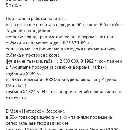
5 тыс.м.
Поисковые работы на нефть
и газ в стране начаты в середине 50-х годов. В бассейне
Таудени проводились
геологические, гpавиметpические и аэpомагнитная
съёмки и сейсмоpазведка. В 1962-1963 гг.
советскими геофизиками проведена аэpомагнитная
съёмка и построена карта
фундамента масштаба 1 : 2 500 000. В 1982 г. компанией
Elf Aquitaine пробурена скважина Ярба-1 (Yarba-1)
глубиной 2294 м;
в 1985 г. компания ESSO пробурила скважину Атуила-1
(Atouila-1)
глубиной 2324 м. Нефтегазопроявлений в скважинах не
отмечено.
В Мали-Нигерском бассейне
в 50-х годах французскими компаниями проведены
региональные геофизические
работы. В 1967-70 гг. при техсодействии Мингео СССР