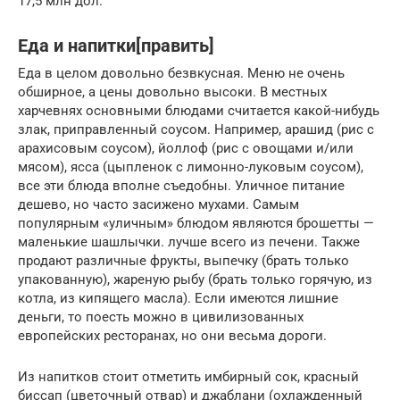
17,5 млн дол.
Еда и напитки[править]
Еда в целом довольно безвкусная. Меню не очень
обширное, а цены довольно высоки. В местных
харчевнях основными блюдами считается какой-нибудь
злак, приправленный соусом. Например, арашид (рис с
арахисовым соусом), йоллоф (рис с овощами и/или
мясом), ясса (цыпленок с лимонно-луковым соусом),
все эти блюда вполне съедобны. Уличное питание
дешево, но часто засижено мухами. Самым
популярным «уличным» блюдом являются брошетты —
маленькие шашлычки. лучше всего из печени. Также
продают различные фрукты, выпечку (брать только
упакованную), жареную рыбу (брать только горячую, из
котла, из кипящего масла). Если имеются лишние
деньги, то поесть можно в цивилизованных
европейских ресторанах, но они весьма дороги.
Из напитков стоит отметить имбирный сок, красный
биссап (цветочный отвар) и джаблани (охлажденный