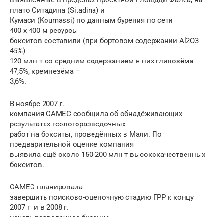
выявленные в пределах проектной площади Фалеа, на
плато Ситадина (Sitadina) и
Кумаси (Koumassi) по данным бурения по сети
400 x 400 м ресурсы
бокситов составили (при бортовом содержании Al2O3
45%)
120 млн т со средним содержанием в них глинозёма
47,5%, кремнезёма –
3,6%.
В ноябре 2007 г.
компания CAMEC сообщила об обнадёживающих
результатах геологоразведочных
работ на бокситы, проведённых в Мали. По
предварительной оценке компания
выявила ещё около 150-200 млн т высококачественных
бокситов.
CAMEC планировала
завершить поисково-оценочную стадию ГРР к концу
2007 г. и в 2008 г.