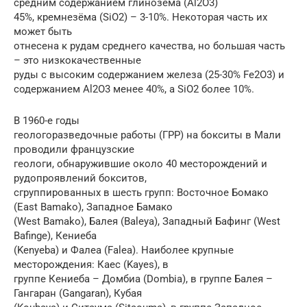
средним содержанием глинозёма (Al2O3)
45%, кремнезёма (SiO2) – 3-10%. Некоторая часть их
может быть
отнесена к рудам среднего качества, но большая часть
– это низкокачественные
руды с высоким содержанием железа (25-30% Fe2O3) и
содержанием Al2O3 менее 40%, а SiO2 более 10%.
В 1960-е годы
геологоразведочные работы (ГРР) на бокситы в Мали
проводили французские
геологи, обнаружившие около 40 месторождений и
рудопроявлений бокситов,
сгруппированных в шесть групп: Восточное Бомако
(East Bamako), Западное Бамако
(West Bamako), Балея (Baleya), Западный Бафинг (West
Bafinge), Кениеба
(Kenyeba) и Фалеа (Falea). Наиболее крупные
месторождения: Каес (Kayes), в
группе Кениеба – Домбиа (Dombia), в группе Балея –
Гангаран (Gangaran), Кубая