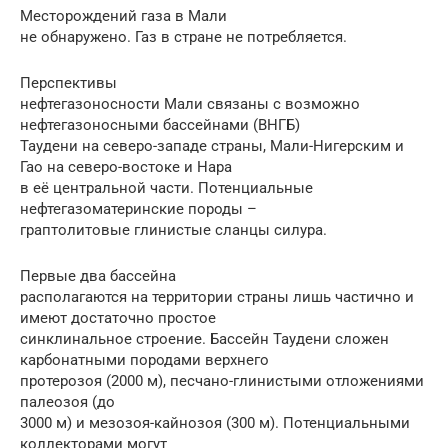
Месторождений газа в Мали
не обнаружено. Газ в стране не потребляется.
Перспективы
нефтегазоносности Мали связаны с возможно
нефтегазоносными бассейнами (ВНГБ)
Таудени на северо-западе страны, Мали-Нигеpским и
Гао на северо-востоке и Нара
в её центральной части. Потенциальные
нефтегазоматеpинские поpоды –
гpаптолитовые глинистые сланцы силуpа.
Первые два бассейна
располагаются на территории страны лишь частично и
имеют достаточно простое
синклинальное строение. Бассейн Таудени сложен
карбонатными породами верхнего
протерозоя (2000 м), песчано-глинистыми отложениями
палеозоя (до
3000 м) и мезозоя-кайнозоя (300 м). Потенциальными
коллектоpами могут