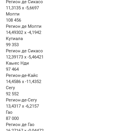
Регион де Сикасо
11,3135 x -5,6697
Мопти
108 456
Регион де Мопти
14,49302 x -4,1942
Кутиала
99 353
Регион де Сикасо
12,39173 x -5,46421
Каыес Нди
97 464
Регион-де-Кайс
14,4586 x -11,4352
Сегу
92 552
Регион-де-Сегу
13,4317 x -6,2157
Гао
87 000
Регион де Гао
16,27167 x -0,04472