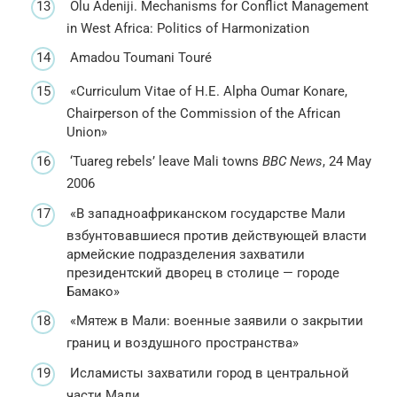
Olu Adeniji. Mechanisms for Conflict Management
in West Africa: Politics of Harmonization
Amadou Toumani Touré
«Curriculum Vitae of H.E. Alpha Oumar Konare,
Chairperson of the Commission of the African
Union»
‘Tuareg rebels’ leave Mali towns
BBC News
, 24 May
2006
«В западноафриканском государстве Мали
взбунтовавшиеся против действующей власти
армейские подразделения захватили
президентский дворец в столице — городе
Бамако»
«Мятеж в Мали: военные заявили о закрытии
границ и воздушного пространства»
Исламисты захватили город в центральной
части Мали