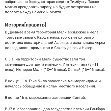
забраться на баржу, которая ходит в Тимбукту. Также
можно арендовать пирогу, но будьте осторожны на
порогах между Бамако и Мопти.
История[править]
В Древнее время территория Мали возможно имела
торговые связи с Карфагеном, торговля которого
достигала экваториальной Африки, и охватывала через
посредников-гарамантов и Сахару до реки Нигер.
С 3 в. на территории Мали существовали три
сменявшие друг друга империи: Империя Гана (3—11
века), Империя Мали (13—15 века), Сонгай (15—16 века).
В конце 11 в. Гана была завоевана Альморавидами, и
началось обращение в ислам местного населения.
В конце 16 в. марокканцы завоевали Сонгай.
В 17 в. образовались два государства племени Бамбара,