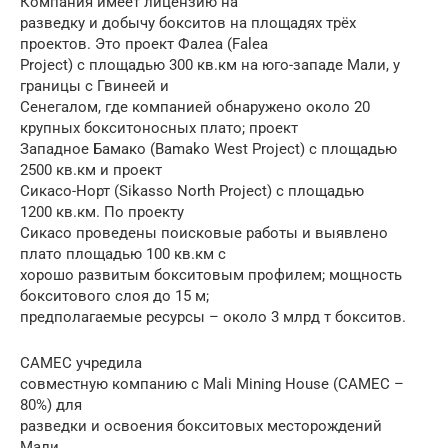
Компания имеет лицензию на
разведку и добычу бокситов на площадях трёх
проектов. Это проект Фалеа (Falea
Project) с площадью 300 кв.км на юго-западе Мали, у
границы с Гвинеей и
Сенегалом, где компанией обнаружено около 20
крупных бокситоносных плато; проект
Западное Бамако (Bamako West Project) с площадью
2500 кв.км и проект
Сикасо-Норт (Sikasso North Project) с площадью
1200 кв.км. По проекту
Сикасо проведены поисковые работы и выявлено
плато площадью 100 кв.км с
хорошо развитым бокситовым профилем; мощность
бокситового слоя до 15 м;
предполагаемые ресурсы – около 3 млрд т бокситов.
CAMEC учредила
совместную компанию с Mali Mining House (CAMEC –
80%) для
разведки и освоения бокситовых месторождений
Мали.