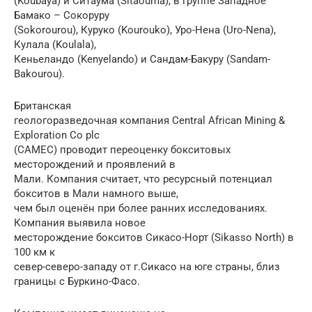
(Koubaya) и Ситаума (Sitaouma), в группе Западное
Бамако – Сокоруру
(Sokorourou), Куруко (Kourouko), Уро-Нена (Uro-Nena),
Кулала (Koulala),
Кеньеландо (Kenyelando) и Сандам-Бакуру (Sandam-
Bakourou).
Британская
геологоразведочная компания Central African Mining &
Exploration Co plc
(CAMEC) проводит переоценку бокситовых
месторождений и проявлений в
Мали. Компания считает, что ресурсный потенциал
бокситов в Мали намного выше,
чем был оценён при более ранних исследованиях.
Компания выявила новое
месторождение бокситов Сикасо-Норт (Sikasso North) в
100 км к
север-северо-западу от г.Сикасо на юге страны, близ
границы с Буркино-Фасо.