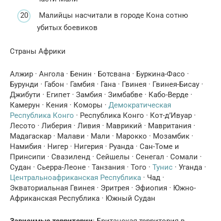
Малийцы насчитали в городе Кона сотню
убитых боевиков
Страны Африки
Алжир · Ангола · Бенин · Ботсвана · Буркина-Фасо ·
Бурунди · Габон · Гамбия · Гана · Гвинея · Гвинея-Бисау ·
Джибути · Египет · Замбия · Зимбабве · Кабо-Верде ·
Камерун · Кения · Коморы ·
Демократическая
Республика Конго
· Республика Конго · Кот-д’Ивуар ·
Лесото · Либерия · Ливия · Маврикий · Мавритания ·
Мадагаскар · Малави · Мали · Марокко · Мозамбик ·
Намибия · Нигер · Нигерия · Руанда · Сан-Томе и
Принсипи · Свазиленд · Сейшелы · Сенегал · Сомали ·
Судан · Сьерра-Леоне · Танзания · Того ·
Тунис
· Уганда ·
Центральноафриканская Республика
· Чад ·
Экваториальная Гвинея · Эритрея · Эфиопия · Южно-
Африканская Республика · Южный Судан