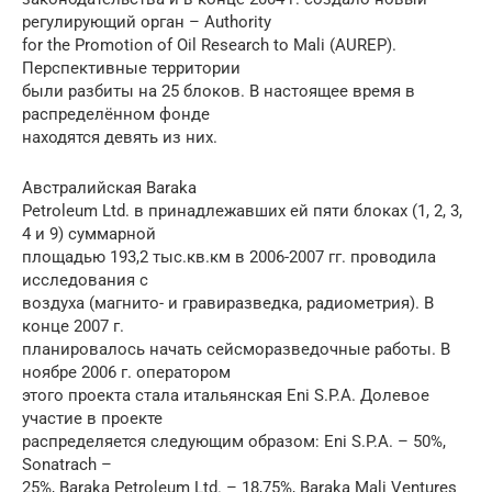
регулирующий орган – Authority
for the Promotion of Oil Research to Mali (AUREP).
Перспективные территории
были разбиты на 25 блоков. В настоящее время в
распределённом фонде
находятся девять из них.
Австралийская Baraka
Petroleum Ltd. в принадлежавших ей пяти блоках (1, 2, 3,
4 и 9) суммарной
площадью 193,2 тыс.кв.км в 2006-2007 гг. проводила
исследования с
воздуха (магнито- и гравиразведка, радиометрия). В
конце 2007 г.
планировалось начать сейсморазведочные работы. В
ноябре 2006 г. оператором
этого проекта стала итальянская Eni S.P.A. Долевое
участие в проекте
распределяется следующим образом: Eni S.P.A. – 50%,
Sonatrach –
25%, Baraka Petroleum Ltd. – 18,75%, Baraka Mali Ventures