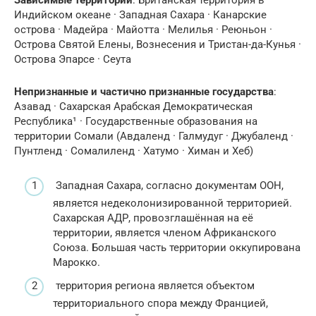
Зависимые территории
: Британская территория в
Индийском океане · Западная Сахара · Канарские
острова · Мадейра · Майотта · Мелилья · Реюньон ·
Острова Святой Елены, Вознесения и Тристан-да-Кунья ·
Острова Эпарсе · Сеута
Непризнанные и частично признанные государства
:
Азавад · Сахарская Арабская Демократическая
Республика¹ · Государственные образования на
территории Сомали (Авдаленд · Галмудуг · Джубаленд ·
Пунтленд · Сомалиленд · Хатумо · Химан и Хеб)
Западная Сахара, согласно документам ООН,
является недеколонизированной территорией.
Сахарская АДР, провозглашённая на её
территории, является членом Африканского
Союза. Большая часть территории оккупирована
Марокко.
территория региона является объектом
территориального спора между Францией,