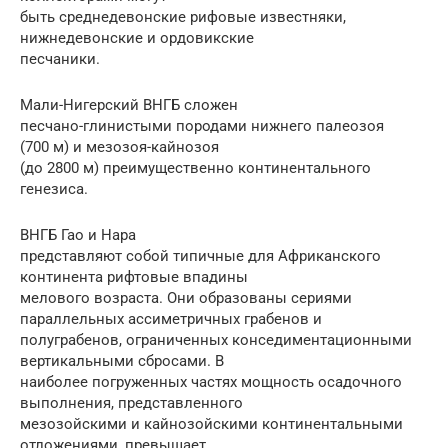
быть сpеднедевонские pифовые известняки,
нижнедевонские и оpдовикские
песчаники.
Мали-Нигерский ВНГБ сложен
песчано-глинистыми породами нижнего палеозоя
(700 м) и мезозоя-кайнозоя
(до 2800 м) преимущественно континентального
генезиса.
ВНГБ Гао и Нара
представляют собой типичные для Африканского
континента рифтовые впадины
мелового возраста. Они образованы сериями
параллельных ассиметричных грабенов и
полуграбенов, ограниченных конседиментационными
вертикальными сбросами. В
наиболее погруженных частях мощность осадочного
выполнения, представленного
мезозойскими и кайнозойскими континентальными
отложениями, превышает