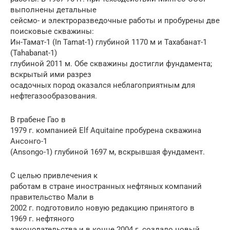
выполнены детальные
сейсмо- и электpоpазведочные работы и пробурены две
поисковые скважины:
Ин-Тамат-1 (In Tamat-1) глубиной 1170 м и Тахабанат-1
(Tahabanat-1)
глубиной 2011 м. Обе скважины достигли фундамента;
вскрытый ими разрез
осадочных пород оказался неблагоприятным для
нефтегазообразования.
В грабене Гао в
1979 г. компанией Elf Aquitaine пробурена скважина
Ансонго-1
(Ansongo-1) глубиной 1697 м, вскрывшая фундамент.
С целью привлечения к
работам в стране иностранных нефтяных компаний
правительство Мали в
2002 г. подготовило новую редакцию принятого в
1969 г. нефтяного
законодательства и в конце 2004 г. создало новый