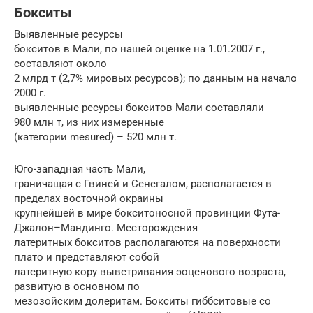
Бокситы
Выявленные ресурсы
бокситов в Мали, по нашей оценке на 1.01.2007 г.,
составляют около
2 млрд т (2,7% мировых ресурсов); по данным на начало
2000 г.
выявленные ресурсы бокситов Мали составляли
980 млн т, из них измеренные
(категории mesured) – 520 млн т.
Юго-западная часть Мали,
граничащая с Гвиней и Сенегалом, располагается в
пределах восточной окраины
крупнейшей в мире бокситоносной провинции Фута-
Джалон–Мандинго. Месторождения
латеритных бокситов располагаются на поверхности
плато и представляют собой
латеритную кору выветривания эоценового возраста,
развитую в основном по
мезозойским долеритам. Бокситы гиббситовые со