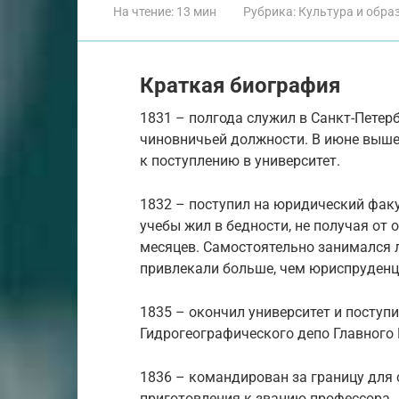
На чтение:
13 мин
Рубрика:
Культура и обра
Краткая биография
1831 – полгода служил в Санкт-Петер
чиновничьей должности. В июне вышел
к поступлению в университет.
1832 – поступил на юридический факу
учебы жил в бедности, не получая от
месяцев. Самостоятельно занимался л
привлекали больше, чем юриспруденц
1835 – окончил университет и посту
Гидрогеографического депо Главного
1836 – командирован за границу для
приготовления к званию профессора.