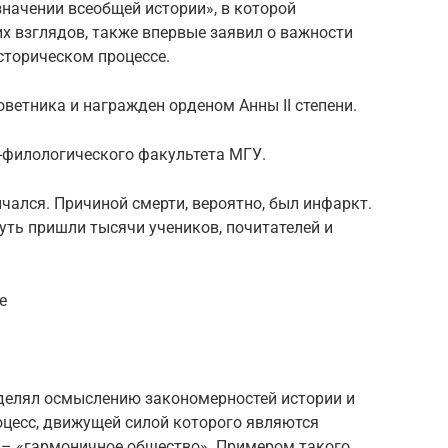
начении всеобщей истории», в которой
х взглядов, также впервые заявил о важности
сторическом процессе.
ветника и награжден орденом Анны II сте­пени.
-филологического факультета МГУ.
нчался. Причиной смерти, вероятно, был инфаркт.
уть пришли тысячи учеников, почитателей и
е
делял осмыслению закономерностей истории и
оцесс, движущей силой которого являются
 – «гармоничное общество». Примером такого