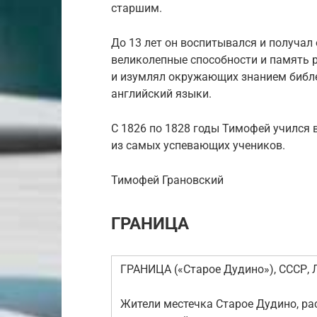
старшим.
До 13 лет он воспитывался и получал
великолепные способности и память р
и изумлял окружающих знанием библей
английский языки.
С 1826 по 1828 годы Тимофей учился в
из самых успевающих учеников.
Тимофей Грановский
ГРАНИЦА
ГРАНИЦА («Старое Дудино»), СССР, Л
Жители местечка Старое Дудино, ра