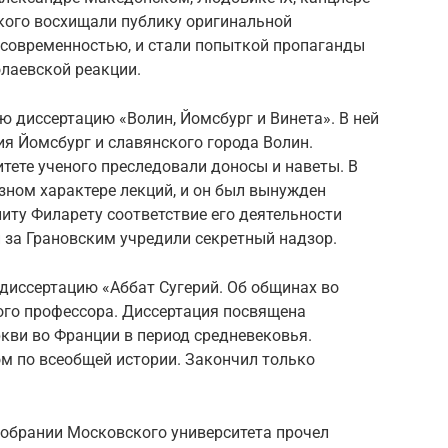
ского восхищали публику оригинальной
 современностью, и стали попыткой пропаганды
лаевской реакции.
ю диссертацию «Волин, Йомсбург и Винета». В ней
я Йомсбург и славянского города Волин.
тете ученого преследовали доносы и наветы. В
озном характере лекций, и он был вынужден
ту Филарету соответствие его деятельности
 за Грановским учредили секретный надзор.
диссертацию «Аббат Сугерий. Об общинах во
ого профессора. Диссертация посвящена
кви во Франции в период средневековья.
ом по всеобщей истории. Закончил только
собрании Московского университета прочел