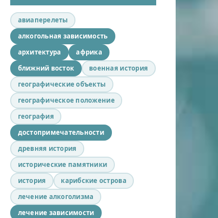
авиаперелеты
алкогольная зависимость
архитектура
африка
ближний восток
военная история
географические объекты
географическое положение
география
достопримечательности
древняя история
исторические памятники
история
карибские острова
лечение алкоголизма
лечение зависимости