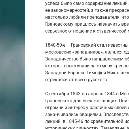
успеха было само содержание лекций,
ее закономерностей, а также прекрас
настолько любили преподавателя, что
Грановскому пришлось назначить вре
серьезное отношение к студенческой
1840-50-е – Грановский стал известн
московских «западников», являлся од
Западничество было направлением об
которого выступали за отмену крепос
Западной Европы. Тимофей Николаеви
отрекаясь от всего русского.
С сентября 1843 по апрель 1844 в Мо
Грановского для всех желающих. Они
огромный интерес у различных слоев 
заканчивались овациями. Впоследств
лекций: в 1845-46 по сравнительной и
исторических личностях: Тамерлане, 