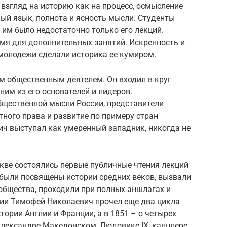
 взгляд на историю как на процесс, осмысление
ный язык, полнота и ясность мысли. Студенты
 им было недостаточно только его лекций.
мя для дополнительных занятий. Искренность и
 молодежи сделали историка ее кумиром.
ым общественным деятелем. Он входил в круг
ним из его основателей и лидеров.
щественной мысли России, представители
тного права и развитие по примеру стран
ч выступал как умеренный западник, никогда не
скве состоялись первые публичные чтения лекций
 были посвящены истории средних веков, вызвали
общества, проходили при полных аншлагах и
ии Тимофей Николаевич прочел еще два цикла
стории Англии и Франции, а в 1851 – о четырех
Александре Македонском, Людовике IX, канцлере