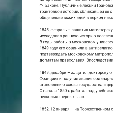
Ф. Бэконе. Публичные лекции Гранов
трактовкой истории, сближавшей ее с
общечеловеческих идей в период нико
1845, февраль – защитил магистерску
исследовал раннюю историю поселени
В годы работы в московском универси
1849 году его обвинили в антирелиги
подтверждать московскому митрополи
догматам православия. Впоследствии
1849, декабрь – защитил докторскую 
Франции» и получил звание ординарн
становлению союза государства и цер
С начала 1850-х работал над учебник
несколько первых глав.
1852, 12 января – на Торжественном 