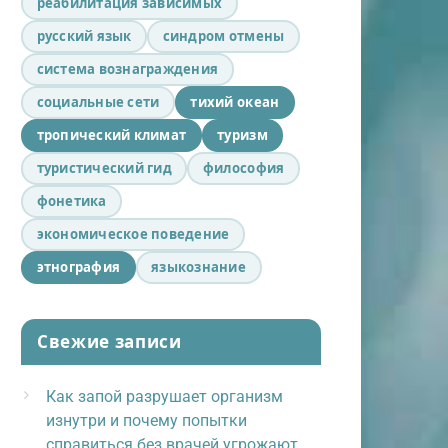
реабилитация зависимых
русский язык
синдром отмены
система вознаграждения
социальные сети
тихий океан
тропический климат
туризм
туристический гид
философия
фонетика
экономическое поведение
этнография
языкознание
Свежие записи
Как запой разрушает организм
изнутри и почему попытки
справиться без врачей угрожают