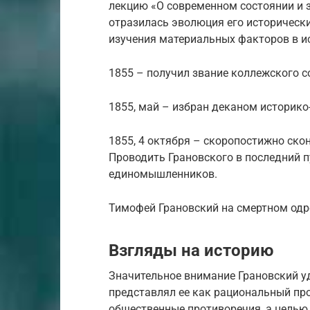
лекцию «О современном состоянии и з
отразилась эволюция его исторически
изучения материальных факторов в и
1855 – получил звание коллежского со
1855, май – избран деканом историко
1855, 4 октября – скоропостижно ско
Проводить Грановского в последний п
единомышленников.
Тимофей Грановский на смертном одр
Взгляды на историю
Значительное внимание Грановский у
представлял ее как рациональный пр
общественные противоречия, а целью