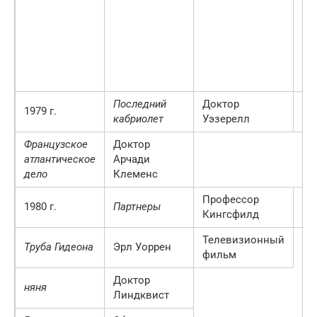
гл
лу
му
др
те
(1
Последний
Доктор
ми
1979 г.
кабриолет
Уэзерелл
се
Французское
Доктор
атлантическое
Арчади
дело
Клеменс
Профессор
Эп
1980 г.
Партнеры
Кингсфилд
Эл
Телевизионный
Труба Гидеона
Эрл Уоррен
фильм
Доктор
няня
Линдквист