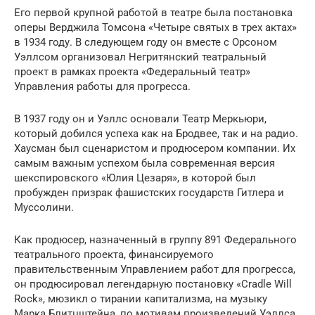
Его первой крупной работой в театре была постановка
оперы Верджила Томсона «Четыре святых в трех актах»
в 1934 году. В следующем году он вместе с Орсоном
Уэллсом организовал Негритянский театральный
проект в рамках проекта «Федеральный театр»
Управления работы для прогресса.
В 1937 году он и Уэллс основали Театр Меркьюри,
который добился успеха как на Бродвее, так и на радио.
Хаусман был сценаристом и продюсером компании. Их
самым важным успехом была современная версия
шекспировского «Юлия Цезаря», в которой был
пробужден призрак фашистских государств Гитлера и
Муссолини.
Как продюсер, назначенный в группу 891 Федерального
театрального проекта, финансируемого
правительственным Управлением работ для прогресса,
он продюсировал легендарную постановку «Cradle Will
Rock», мюзикл о тирании капитализма, на музыку
Марка Блитцштейна, по мотивам произведений Уэллса,