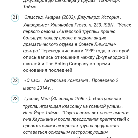
Джульярда до Шекспира у пруда»
.
Нью-Йорк
Таймс
.
Олмстед, Андреа (2002).
Джульярд: История
.
Университет Иллинойса Press.
п.
230.
ISBN
.
Успех
первого сезона «Актерской труппы» принес
большую пользу школе и поднял акции
драматического отдела в Совете Линкольн-
центра.
Переиздание книги 1999 года, в которой
описывались отношения между Джульярдской
школой и The Acting Company во время
основания последней.
«О нас»
.
Актерская компания
.
Проверено
2
марта
2014
г. .
Гуссов, Мел (30 января 1996 г.).
«Гастрольная
труппа, играющая классику на главной улице»
.
Нью-Йорк Таймс
.
Спустя семь лет после смерти
г-на Хаусмана и после преодоления препятствий с
препятствиями актерская труппа продолжает
оставаться основным гастролирующим