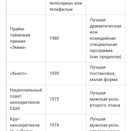
телесериал или
телефильм
Лучшая
драматическая
Прайм-
или
таймовая
1980
комедийная
премия
специальная
«Эмми»
программа
(как продюсер)
Лучшая
T
«Хьюго»
1939
постановка,
T
малая форма
t
Национальный
Лучшая
совет
1973
мужская роль
кинокритиков
второго плана
США
Круг-
Лучшая
кинокритиков
1974
мужская роль