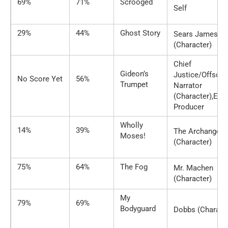
69%
71%
Scrooged
Self
29%
44%
Ghost Story
Sears James
(Character)
Chief
Gideon’s
Justice/Offscre
No Score Yet
56%
Trumpet
Narrator
(Character),Exe
Producer
Wholly
14%
39%
The Archangel
Moses!
(Character)
75%
64%
The Fog
Mr. Machen
(Character)
My
79%
69%
Bodyguard
Dobbs (Charact