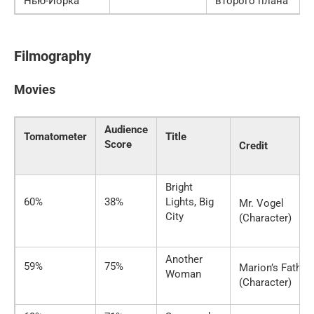
Нью-Йорка
второго плана
Filmography
Movies
Audience
Tomatometer
Title
Score
Credit
Bright
60%
38%
Lights, Big
Mr. Vogel
City
(Character)
Another
59%
75%
Marion’s Father
Woman
(Character)