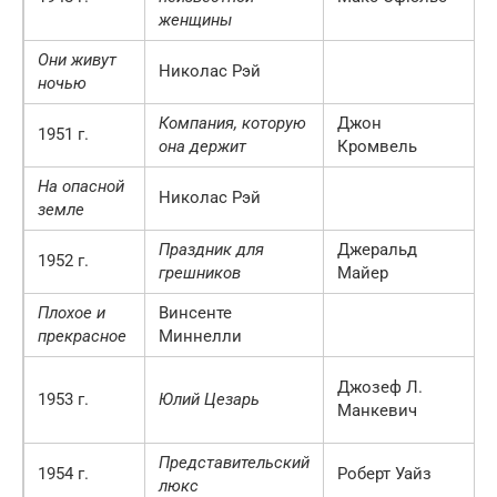
женщины
Они живут
Николас Рэй
ночью
Компания, которую
Джон
1951 г.
она держит
Кромвель
На опасной
Николас Рэй
земле
Праздник для
Джеральд
1952 г.
грешников
Майер
Плохое и
Винсенте
прекрасное
Миннелли
Джозеф Л.
1953 г.
Юлий Цезарь
Манкевич
Представительский
1954 г.
Роберт Уайз
люкс