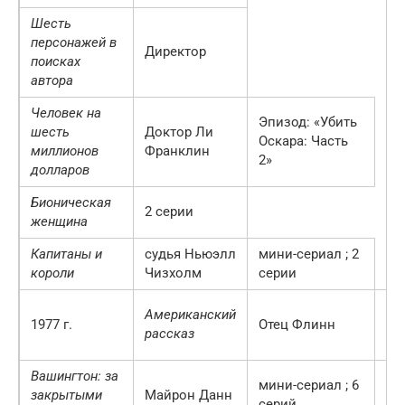
Шесть
персонажей в
Директор
поисках
автора
Человек на
Эпизод: «Убить
шесть
Доктор Ли
Оскара: Часть
миллионов
Франклин
2»
долларов
Бионическая
2 серии
женщина
Капитаны и
судья Ньюэлл
мини-сериал
;
2
короли
Чизхолм
серии
Эп
Американский
1977 г.
Отец Флинн
«П
рассказ
че
Вашингтон: за
мини-сериал
;
6
закрытыми
Майрон Данн
серий