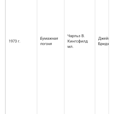
Чарльз В.
Бумажная
Джеймс
1973 г.
Кингсфилд
погоня
Бриджес
мл.