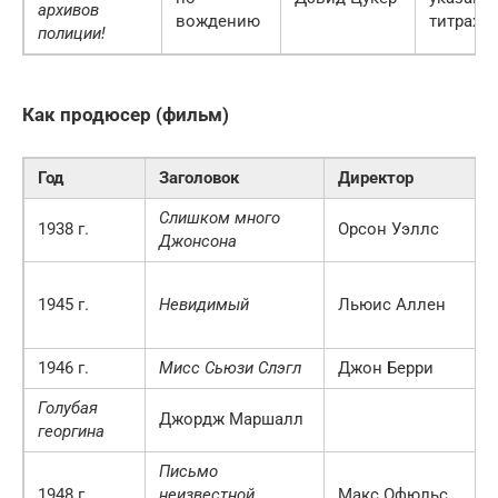
архивов
вождению
титрах
полиции!
Как продюсер (фильм)
Год
Заголовок
Директор
Слишком много
1938 г.
Орсон Уэллс
Джонсона
1945 г.
Невидимый
Льюис Аллен
1946 г.
Мисс Сьюзи Слэгл
Джон Берри
Голубая
Джордж Маршалл
георгина
Письмо
1948 г.
неизвестной
Макс Офюльс