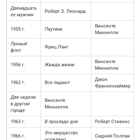
Двенадцать
Роберт З. Леонард
ее мужчин
Винсенте
1955 г.
Паутина
Миннелли
Лунный
Фриц Ланг
флот
Винсенте
1956 г.
Жажда жизни
Миннелли
Джон
1962 г.
Все падают
Франкенхаймер
Две недели
Винсенте
в другом
Миннелли
городе
1963 г.
В прохладе дня
Роберт Стивенс
Это имущество
1966 г.
Сидней Поллак
осуждено