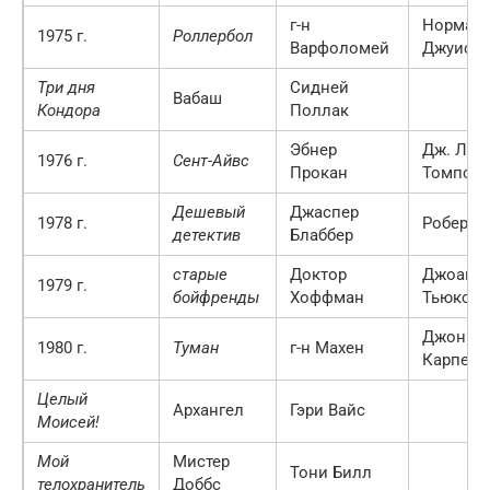
г-н
Норман
1975 г.
Роллербол
Варфоломей
Джуисо
Три дня
Сидней
Вабаш
Кондора
Поллак
Эбнер
Дж. Ли
1976 г.
Сент-Айвс
Прокан
Томпсо
Дешевый
Джаспер
1978 г.
Роберт 
детектив
Блаббер
старые
Доктор
Джоан
1979 г.
бойфренды
Хоффман
Тьюксбе
Джон
1980 г.
Туман
г-н Махен
Карпент
Целый
Архангел
Гэри Вайс
Моисей!
Мой
Мистер
Тони Билл
телохранитель
Доббс