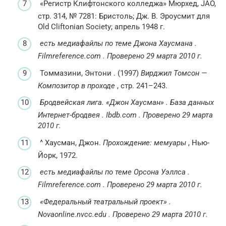
«Регистр Клифтонского колледжа» Мюрхед, JAO,
стр. 314, № 7281: Бристоль;
Дж. В. Эроусмит для
Old Cliftonian Society;
апрель 1948 г.
есть медиафайлы по теме Джона Хаусмана
.
Filmreference.com
.
Проверено
29 марта
2010
г.
Томмазини, Энтони
.
(1997)
Вирджил Томсон —
Композитор в проходе
, стр. 241–243.
Бродвейская лига.
«Джон Хаусман»
.
База данных
Интернет-бродвея
.
Ibdb.com
.
Проверено
29 марта
2010
г.
^
Хаусман, Джон.
Прохождение: мемуары
, Нью-
Йорк, 1972.
есть медиафайлы по теме Орсона Уэллса
.
Filmreference.com
.
Проверено
29 марта
2010
г.
«Федеральный театральный проект»
.
Novaonline.nvcc.edu
.
Проверено
29 марта
2010
г.