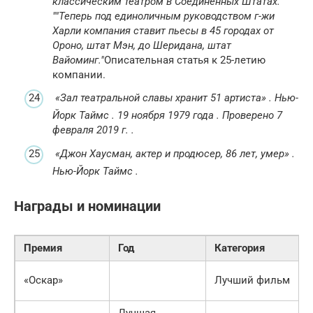
классическим театром в Соединенных Штатах.
Теперь под единоличным руководством г-жи
Харли компания ставит пьесы в 45 городах от
Ороно, штат Мэн, до Шеридана, штат
Вайоминг.
Описательная статья к 25-летию
компании.
«Зал театральной славы хранит 51 артиста»
.
Нью-
Йорк Таймс
.
19 ноября 1979 года
.
Проверено
7
февраля
2019
г. .
«Джон Хаусман, актер и продюсер, 86 лет, умер»
.
Нью-Йорк Таймс
.
Награды и номинации
Премия
Год
Категория
«Оскар»
Лучший фильм
Лучшая