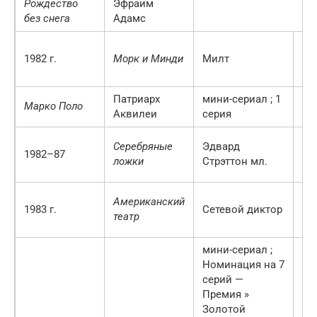
Рождество
Эфраим
без снега
Адамс
Эп
1982 г.
Морк и Минди
Милт
Ми
вс
Патриарх
мини-сериал
;
1
Марко Поло
Аквилеи
серия
По
Серебряные
Эдвард
1982–87
ро
ложки
Стрэттон мл.
5
Эп
Американский
1983 г.
Сетевой диктор
«С
театр
ди
мини-сериал
;
Номинация на
7
серий —
Премия »
Золотой