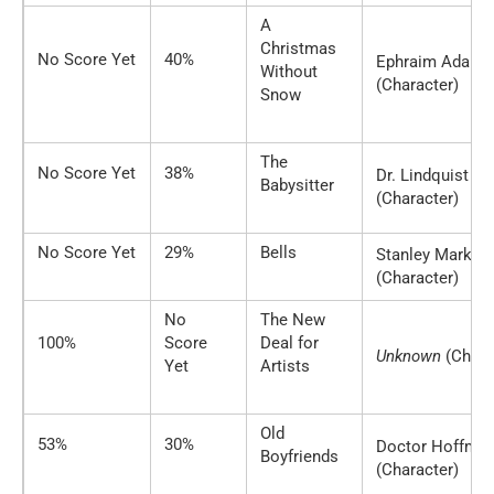
A
Christmas
No Score Yet
40%
Ephraim Adams
Without
(Character)
Snow
The
No Score Yet
38%
Dr. Lindquist
Babysitter
(Character)
No Score Yet
29%
Bells
Stanley Markow
(Character)
No
The New
100%
Score
Deal for
Unknown
(Chara
Yet
Artists
Old
53%
30%
Doctor Hoffma
Boyfriends
(Character)