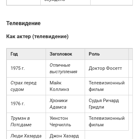
Телевидение
Как актер (телевидение)
Год
Заголовок
Роль
Пр
Отличные
Эп
1975 г.
Доктор Фосетт
выступления
го
Страх перед
Майк
Телевизионный
судом
Коллинз
фильм
Хроники
Судья
Ричард
ми
1976 г.
Адамса
Гридли
се
Трумэн в
Уинстон
Телевизионный
Потсдаме
Черчилль
фильм
Люди Хазарда
Джон Хазард