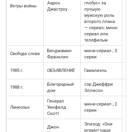
Аарон
глобус» за
Ветры войны
Джастроу
лучшую
мужскую роль
второго плана
— сериал, мини-
сериал или
телефильм
Бенджамин
мини-сериал
;
3
Свобода слова
Франклин
серии
ми
1985 г.
ОБЪЯВЛЕНИЕ
Гамалиэль
се
Благородный
сэр Джеффри
ми
1988 г.
дом
Эллисон
се
Генерал
мини-сериал
;
2
Линкольн
Уинфилд
серии
Скотт
Эпизод: «Они
Джон
играют нашу