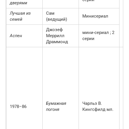
дверями
Лучшая из
Сам
Минисериал
семей
(ведущий)
Джозеф
мини-сериал
;
2
Аспен
Меррилл
серии
Драммонд
Ос
со
Но
се
Пр
Ca
лу
му
др
Бумажная
Чарльз В.
1978–86
пр
погоня
Кингсфилд мл.
Но
Пр
«З