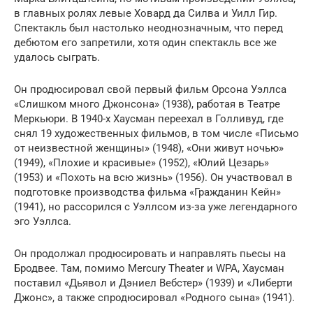
в главных ролях левые Ховард да Силва и Уилл Гир.
Спектакль был настолько неоднозначным, что перед
дебютом его запретили, хотя один спектакль все же
удалось сыграть.
Он продюсировал свой первый фильм Орсона Уэллса
«Слишком много Джонсона» (1938), работая в Театре
Меркьюри. В 1940-х Хаусман переехал в Голливуд, где
снял 19 художественных фильмов, в том числе «Письмо
от неизвестной женщины» (1948), «Они живут ночью»
(1949), «Плохие и красивые» (1952), «Юлий Цезарь»
(1953) и «Похоть на всю жизнь» (1956). Он участвовал в
подготовке производства фильма «Гражданин Кейн»
(1941), но рассорился с Уэллсом из-за уже легендарного
эго Уэллса.
Он продолжал продюсировать и направлять пьесы на
Бродвее. Там, помимо Mercury Theater и WPA, Хаусман
поставил «Дьявол и Дэниел Вебстер» (1939) и «Либерти
Джонс», а также спродюсировал «Родного сына» (1941).