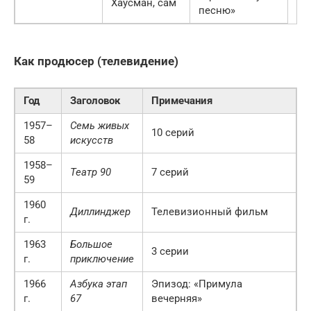
Хаусман, сам
песню»
Как продюсер (телевидение)
Год
Заголовок
Примечания
1957–
Семь живых
10 серий
58
искусств
1958–
Театр 90
7 серий
59
1960
Диллинджер
Телевизионный фильм
г.
1963
Большое
3 серии
г.
приключение
1966
Азбука этап
Эпизод: «Примула
г.
67
вечерняя»