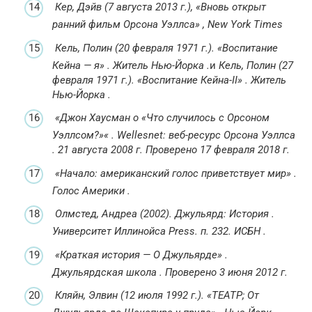
Кер, Дэйв (7 августа 2013 г.),
«Вновь открыт
ранний фильм Орсона Уэллса»
,
New York Times
Кель, Полин (20 февраля 1971 г.).
«Воспитание
Кейна — я»
.
Житель Нью-Йорка
.
и
Кель, Полин (27
февраля 1971 г.).
«Воспитание Кейна-II»
.
Житель
Нью-Йорка
.
«Джон Хаусман о «Что случилось с Орсоном
Уэллсом?»
«
.
Wellesnet: веб-ресурс Орсона Уэллса
. 21 августа 2008
г. Проверено
17 февраля
2018
г.
«Начало: американский голос приветствует мир»
.
Голос Америки
.
Олмстед, Андреа (2002).
Джульярд: История
.
Университет Иллинойса Press.
п.
232.
ИСБН
.
«Краткая история — О Джульярде»
.
Джульярдская школа
.
Проверено
3 июня
2012
г.
Кляйн, Элвин (12 июля 1992 г.).
«ТЕАТР; От