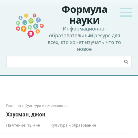
Перейти
Формула
к
контенту
науки
Информационно-
образовательный ресурс для
всех, кто хочет изучать что то
новое
Поиск:
Главная
»
Культура и образование
Хаусман, джон
На чтение:
12 мин
Культура и образование