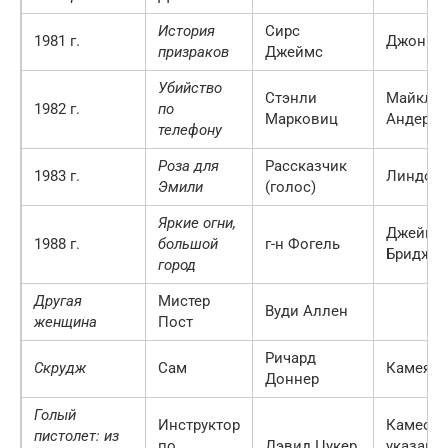
История
Сирс
1981 г.
Джон И
призраков
Джеймс
Убийство
Стэнли
Майкл
1982 г.
по
Марковиц
Андерсо
телефону
Роза для
Рассказчик
1983 г.
Линдон 
Эмили
(голос)
Яркие огни,
Джеймс
1988 г.
большой
г-н Фогель
Бриджес
город
Другая
Мистер
Вуди Аллен
женщина
Пост
Ричард
Скрудж
Сам
Камея
Доннер
Голый
Инструктор
Камео, 
пистолет: из
по
Дэвид Цукер
указанн