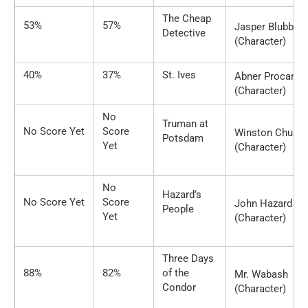
The Cheap
53%
57%
Jasper Blubber
Detective
(Character)
40%
37%
St. Ives
Abner Procane
(Character)
No
Truman at
No Score Yet
Score
Winston Churchi
Potsdam
Yet
(Character)
No
Hazard’s
No Score Yet
Score
John Hazard
People
Yet
(Character)
Three Days
88%
82%
of the
Mr. Wabash
Condor
(Character)