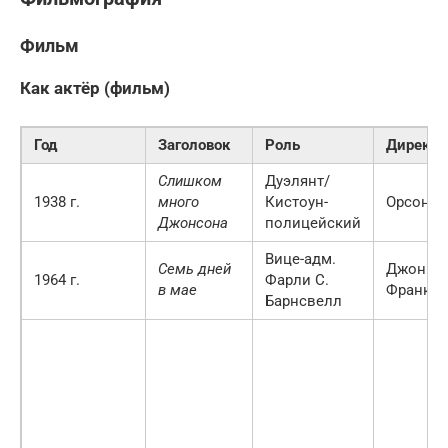
Фильм
Как актёр (фильм)
Год
Заголовок
Роль
Директо
Слишком
Дуэлянт/
1938 г.
много
Кистоун-
Орсон У
Джонсона
полицейский
Вице-адм.
Семь дней
Джон
1964 г.
Фарли С.
в мае
Франкен
Барнсвелл