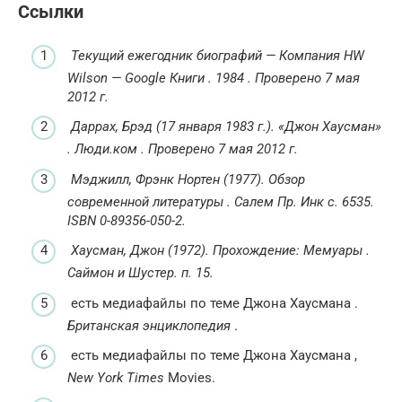
Ссылки
Текущий ежегодник биографий — Компания HW
Wilson — Google Книги
.
1984
.
Проверено
7 мая
2012
г.
Даррах, Брэд (17 января 1983 г.).
«Джон Хаусман»
.
Люди.ком
.
Проверено
7 мая
2012
г.
Мэджилл, Фрэнк Нортен (1977).
Обзор
современной литературы
.
Салем Пр.
Инк с.
6535.
ISBN
0-89356-050-2
.
Хаусман, Джон (1972).
Прохождение: Мемуары
.
Саймон и Шустер.
п.
15.
есть медиафайлы по теме Джона Хаусмана
.
Британская энциклопедия
.
есть медиафайлы по теме Джона Хаусмана
,
New York Times
Movies.