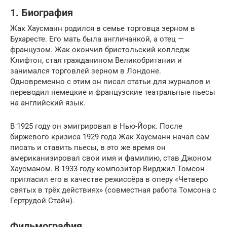
1. Биография
Жак Хаусманн родился в семье торговца зерном в
Бухаресте. Его мать была англичанкой, а отец —
французом. Жак окончил бристольский колледж
Клифтон, стал гражданином Великобритании и
занимался торговлей зерном в Лондоне.
Одновременно с этим он писал статьи для журналов и
переводил немецкие и французские театральные пьесы
на английский язык.
В 1925 году он эмигрировал в Нью-Йорк. После
биржевого кризиса 1929 года Жак Хаусманн начал сам
писать и ставить пьесы, в это же время он
американизировал свои имя и фамилию, став Джоном
Хаусманом. В 1933 году композитор Вирджил Томсон
пригласил его в качестве режиссёра в оперу «Четверо
святых в трёх действиях» (совместная работа Томсона с
Гертрудой Стайн).
Фильмография