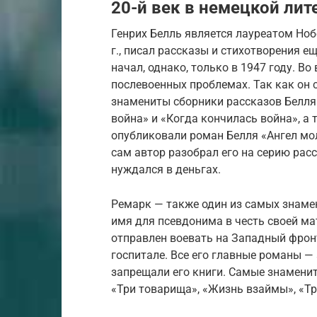
20-й век в немецкой лит
Генрих Белль является лауреатом Ноб
г., писал рассказы и стихотворения е
начал, однако, только в 1947 году. Во
послевоенных проблемах. Так как он 
знамениты сборники рассказов Белля 
война» и «Когда кончилась война», а 
опубликовали роман Белля «Ангел молч
сам автор разобрал его на серию расс
нуждался в деньгах.
Ремарк — также один из самых знаме
имя для псевдонима в честь своей мат
отправлен воевать на Западный фронт
госпитале. Все его главные романы —
запрещали его книги. Самые знамени
«Три товарища», «Жизнь взаймы», «Т