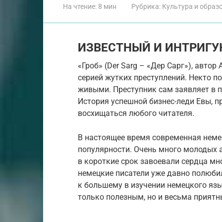
На чтение:
8 мин
Рубрика:
Культура и образ
ИЗВЕСТНЫЙ И ИНТРИГ
«Гроб» (Der Sarg – «Дер Сарг»), автор
серией жутких преступлений. Некто п
живыми. Преступник сам заявляет в 
История успешной бизнес-леди Евы, п
восхищаться любого читателя.
В настоящее время современная немец
популярности. Очень много молодых 
в короткие срок завоевали сердца мн
немецкие писатели уже давно полюбил
к большему в изучении немецкого язы
только полезным, но и весьма прият