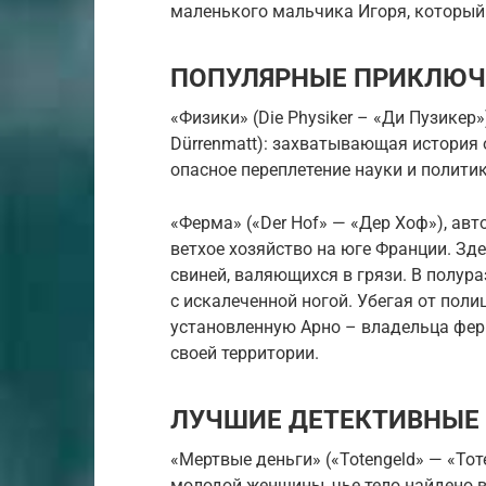
маленького мальчика Игоря, который 
ПОПУЛЯРНЫЕ ПРИКЛЮЧ
«Физики» (Die Physiker – «Ди Пузикер»
Dürrenmatt): захватывающая история 
опасное переплетение науки и полити
«Ферма» («Der Hof» — «Дер Хоф»), авт
ветхое хозяйство на юге Франции. Зд
свиней, валяющихся в грязи. В полу
с искалеченной ногой. Убегая от поли
установленную Арно – владельца ферм
своей территории.
ЛУЧШИЕ ДЕТЕКТИВНЫЕ
«Мертвые деньги» («Totengeld» — «Тоте
молодой женщины, чье тело найдено в