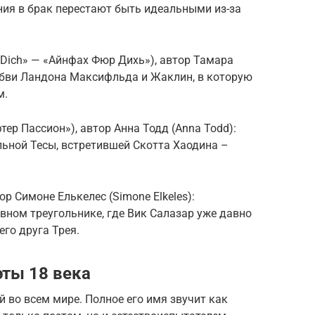
ния в брак перестают быть идеальными из-за
ür Dich» — «Айнфах Фюр Дихь»), автор Тамара
юбви Ландона Максифльда и Жаклин, в которую
м.
фтер Пассион»), автор Анна Тодд (Anna Todd):
льной Тесы, встретившей Скотта Хаодина –
тор Симоне Елькелес (Simone Elkeles):
вном треугольнике, где Вик Салазар уже давно
го друга Трея.
эты 18 века
й во всем мире. Полное его имя звучит как