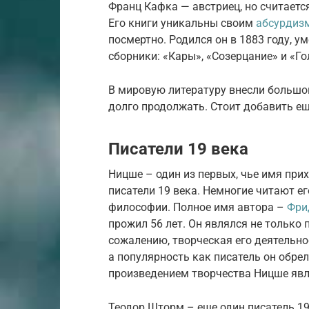
Франц Кафка — австриец, но считает
Его книги уникальны своим
абсурдиз
посмертно. Родился он в 1883 году, у
сборники: «Кары», «Созерцание» и «Г
В мировую литературу внесли большо
долго продолжать. Стоит добавить ещ
Писатели 19 века
Ницше – один из первых, чье имя при
писатели 19 века. Немногие читают ег
философии. Полное имя автора –
Фри
прожил 56 лет. Он являлся не только 
сожалению, творческая его деятельнос
а популярность как писатель он обре
произведением творчества Ницше явля
Теодор Шторм – еще один писатель 19-