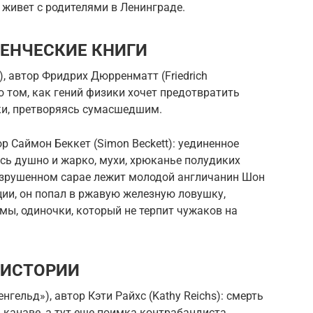
живет с родителями в Ленинграде.
ЕНЧЕСКИЕ КНИГИ
), автор Фридрих Дюрренматт (Friedrich
о том, как гений физики хочет предотвратить
ки, претворяясь сумасшедшим.
ор Саймон Беккет (Simon Beckett): уединенное
есь душно и жарко, мухи, хрюканье полудиких
разрушенном сарае лежит молодой англичанин Шон
ции, он попал в ржавую железную ловушку,
ы, одиночки, который не терпит чужаков на
 ИСТОРИИ
нгельд»), автор Кэти Райхс (Kathy Reichs): смерть
 канаве, а тут еще поимка контрабандиста,