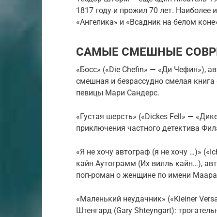
1817 году и прожил 70 лет. Наиболее
«Ангелика» и «Всадник на белом коне»
САМЫЕ СМЕШНЫЕ СОВР
«Босс» («Die Chefin» — «Ди Чефин»), а
смешная и безрассудно смелая книга 
певицы Мари Сандерс.
«Густая шерсть» («Dickes Fell» — «Дик
приключения частного детектива Фил
«Я не хочу автограф (я не хочу …)» («Ic
кайн Аутограмм (Их вилль кайн…), авт
поп-роман о женщине по имени Маара 
«Маленький неудачник» («Kleiner Vers
Штенгард (Gary Shteyngart): трогател