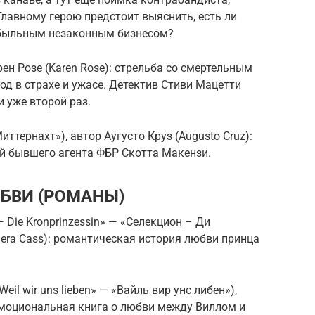
лавному герою предстоит выяснить, есть ли
ибыльным незаконным бизнесом?
рен Розе (Karen Rose): стрельба со смертельным
од в страхе и ужасе. Детектив Стиви Мацетти
 уже второй раз.
иттернахт»), автор Аугусто Круз (Augusto Cruz):
й бывшего агента ФБР Скотта Макензи.
БВИ (РОМАНЫ)
— Die Kronprinzessin» — «Селекцион – Ди
iera Cass): романтическая история любви принца
il wir uns lieben» — «Вайль вир унс либен»),
: эмоциональная книга о любви между Виллом и