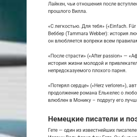
Лайкен, чьи отношения после вступле
прошлого Вилла.
«С легкостью. Для тебя» («Einfach. F
Веббер (Tammara Webber): история л
он влюбляется вопреки всем правила
«После страсти» («After passion» — «А
история жизни молодой и привлекате
непредсказуемого плохого парня.
«Потерял сердце» («Herz verloren»), ав
продолжение романа Елькелес о любо
влюблен в Монику – подругу его лучше
Немецкие писатели и по
Гете — один из известнейших писателе