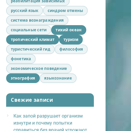
реабилитация зависимых
русский язык
синдром отмены
система вознаграждения
социальные сети
тихий океан
тропический климат
туризм
туристический гид
философия
фонетика
экономическое поведение
этнография
языкознание
Свежие записи
Как запой разрушает организм
изнутри и почему попытки
справиться без врачей угрожают