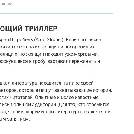
ование
УЮЩИЙ ТРИЛЛЕР
 Арно Штробель (Arno Strobel): Кельн потрясен
охитил нескольких женщин и похоронил их
полицию, но женщин находят уже мертвыми.
роснувшейся в гробу, заставит переживать и
кая литература находится на пике своей
авторов, которые пишут захватывающие истории,
огих читателей. Опытные и более известные
ись большой аудитории. Для тех, кто стремится
ка, чтение современной литературы окажется не
ным занятием.