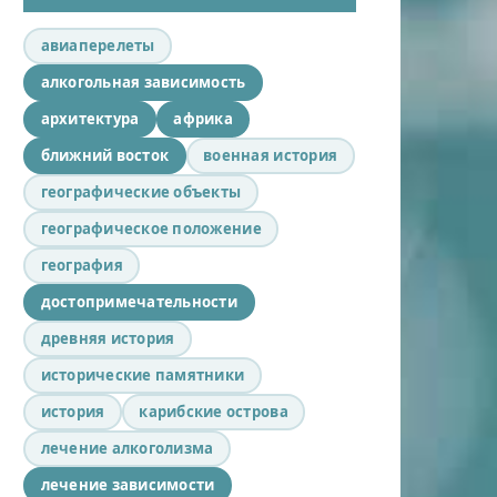
авиаперелеты
алкогольная зависимость
архитектура
африка
ближний восток
военная история
географические объекты
географическое положение
география
достопримечательности
древняя история
исторические памятники
история
карибские острова
лечение алкоголизма
лечение зависимости