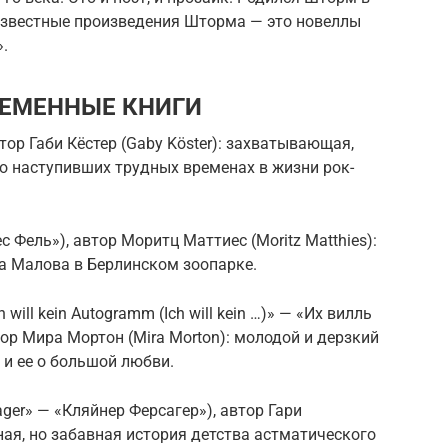
 известные произведения Шторма — это новеллы
.
ЕМЕННЫЕ КНИГИ
втор Габи Кёстер (Gaby Köster): захватывающая,
о наступивших трудных временах в жизни рок-
ес Фель»), автор Моритц Маттиес (Moritz Matthies):
а Малова в Берлинском зоопарке.
h will kein Autogramm (Ich will kein …)» — «Их вилль
ор Мира Мортон (Mira Morton): молодой и дерзкий
и ее о большой любви.
ager» — «Кляйнер Ферсагер»), автор Гари
ьная, но забавная история детства астматического