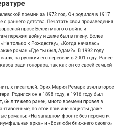
ературе
елевской премии за 1972 год. Он родился в 1917
ще с раннего детства. Печатать свои произведения
 взрослой прозе Белля много о войне и
сам пережил войну и даже был в плену. Более
«Не только к Рождеству», «Когда началась
также роман «Где ты был, Адам?». В 1992 году
ал», на русский его перевели в 2001 году. Ранее
казов ради гонорара, так как он со своей семьей
нитых писателей. Эрих Мария Ремарк взял второе
ери. Родился он в 1898 году, в 1916 году был
, был тяжело ранен, много времени провел в
 антивоенные, по этой причине нацисты даже
тые романы: «На западном фронте без перемен»,
риумфальная арка» и «Возлюби ближнего своего».