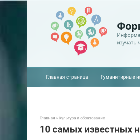
Перейти
к
контенту
Фор
Информац
изучать 
Главная страница
Гуманитирные н
Главная
»
Культура и образование
10 самых известных 