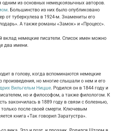
ся одним из основных немецкоязычных авторов.
мом
. Большинство из них было опубликовано
мер от туберкулеза в 1924-м. Знамениты его
олодарь». А также романы «Замок» и «Процесс».
й вклад немецкие писатели. Список имен можно
е два имени.
ходит в голову, когда вспоминаются немецкие
о произведения, но многие слышали о нем и его
дрих Вильгельм Ницше
. Родился он в 1844 году и
писателем, но и философом, а также филологом. К
ть закончилась в 1889 году в связи с болезнью,
л только после своей смерти. Ключевым
ется книга «Так говорил Заратустра».
го века. Это и поэт, и прозаик. Родился Шторм в