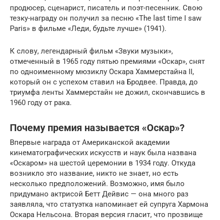
продюсер, сценарист, писатель и поэт-песенник. Свою
тезку-награду он получил за песню «The last time I saw
Paris» в фильме «Леди, будьте лучше» (1941).
К слову, легендарный фильм «Звуки музыки»,
отмеченный в 1965 году пятью премиями «Оскар», снят
по одноименному мюзиклу Оскара Хаммерстайна II,
который он с успехом ставил на Бродвее. Правда, до
триумфа ленты Хаммерстайн не дожил, скончавшись в
1960 году от рака.
Почему премия называется «Оскар»?
Впервые награда от Американской академии
кинематографических искусств и наук была названа
«Оскаром» на шестой церемонии в 1934 году. Откуда
возникло это название, никто не знает, но есть
несколько предположений. Возможно, имя было
придумано актрисой Бетт Дейвис — она много раз
заявляла, что статуэтка напоминает ей супруга Хармона
Оскара Нельсона. Вторая версия гласит, что прозвище