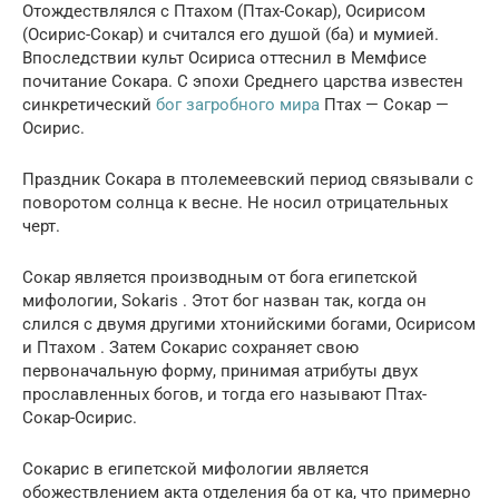
Отождествлялся с Птахом (Птах-Сокар), Осирисом
(Осирис-Сокар) и считался его душой (ба) и мумией.
Впоследствии культ Осириса оттеснил в Мемфисе
почитание Сокара. С эпохи Среднего царства известен
синкретический
бог загробного мира
Птах — Сокар —
Осирис.
Праздник Сокара в птолемеевский период связывали с
поворотом солнца к весне. Не носил отрицательных
черт.
Сокар является производным от бога египетской
мифологии, Sokaris . Этот бог назван так, когда он
слился с двумя другими хтонийскими богами, Осирисом
и Птахом . Затем Сокарис сохраняет свою
первоначальную форму, принимая атрибуты двух
прославленных богов, и тогда его называют Птах-
Сокар-Осирис.
Сокарис в египетской мифологии является
обожествлением акта отделения ба от ка, что примерно