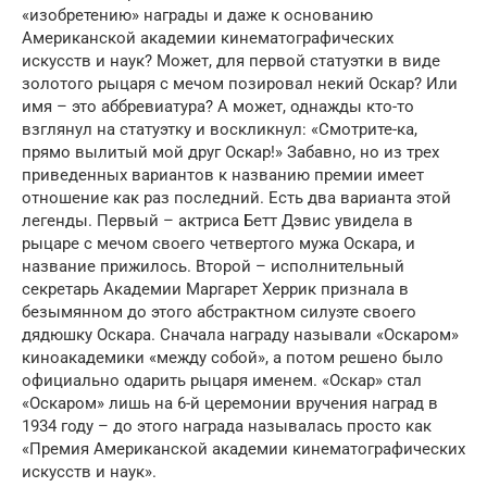
«изобретению» награды и даже к основанию
Американской академии кинематографических
искусств и наук? Может, для первой статуэтки в виде
золотого рыцаря с мечом позировал некий Оскар? Или
имя – это аббревиатура? А может, однажды кто-то
взглянул на статуэтку и воскликнул: «Смотрите-ка,
прямо вылитый мой друг Оскар!» Забавно, но из трех
приведенных вариантов к названию премии имеет
отношение как раз последний. Есть два варианта этой
легенды. Первый – актриса Бетт Дэвис увидела в
рыцаре с мечом своего четвертого мужа Оскара, и
название прижилось. Второй – исполнительный
секретарь Академии Маргарет Херрик признала в
безымянном до этого абстрактном силуэте своего
дядюшку Оскара. Сначала награду называли «Оскаром»
киноакадемики «между собой», а потом решено было
официально одарить рыцаря именем. «Оскар» стал
«Оскаром» лишь на 6-й церемонии вручения наград в
1934 году – до этого награда называлась просто как
«Премия Американской академии кинематографических
искусств и наук».