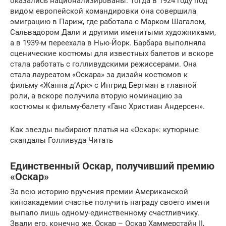
оказались национализированы. Тогда в 1924 году под
видом европейской командировки она совершила
эмиграцию в Париж, где работала с Марком Шагалом,
Сальвадором Дали и другими именитыми художниками,
а в 1939-м переехала в Нью-Йорк. Барбара выполняла
сценические костюмы для известных балетов и вскоре
стала работать с голливудскими режиссерами. Она
стала лауреатом «Оскара» за дизайн костюмов к
фильму «Жанна д’Арк» с Ингрид Бергман в главной
роли, а вскоре получила вторую номинацию за
костюмы к фильму-балету «Ганс Христиан Андерсен».
Как звезды выбирают платья на «Оскар»: кутюрные
скандалы Голливуда Читать
Единственный Оскар, получивший премию
«Оскар»
За всю историю вручения премии Американской
киноакадемии счастье получить награду своего имени
выпало лишь одному-единственному счастливчику.
Звали его, конечно же, Оскар – Оскар Хаммерстайн II,