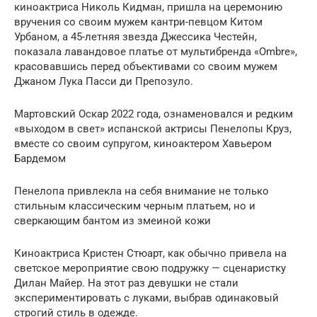
киноактриса Николь Кидман, пришла на церемонию
вручения со своим мужем кантри-певцом Китом
Урбаном, а 45-летняя звезда Джессика Честейн,
показала лавандовое платье от мультибренда «Ombre»,
красовавшись перед объективами со своим мужем
Джаном Лука Пасси ди Препозуло.
Мартовский Оскар 2022 года, ознаменовался и редким
«выходом в свет» испанской актрисы Пенелопы Круз,
вместе со своим супругом, киноактером Хавьером
Бардемом
Пенелопа привлекла на себя внимание не только
стильным классическим черным платьем, но и
сверкающим бантом из змеиной кожи
Киноактриса Кристен Стюарт, как обычно привела на
светское мероприятие свою подружку — сценаристку
Дилан Майер. На этот раз девушки не стали
экспериментировать с луками, выбрав одинаковый
строгий стиль в одежде.