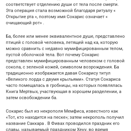
соответствует отделению души от тела после смерти.
Эта операция стала возможной благодаря ритуалу «
Открытие рта », поэтому имя Сокарис означает «
очищающий рот» .
Ба, более или менее эквивалентное душе, представлено
птицей с головой человека, летящей над ка, которую
можно сравнить с недавно мумифицированным телом,
пустой оболочкой тела. Вот почему Сокарис
представлен мумифицированным человеком с головой
сокола, с зеленой кожей, символом возрождения. Ба
традиционно изображается давая Сокарису титул
«Великого лорда с двумя крыльями». Статуя Сокариса
часто помещалась в гробницы, на которых появлялась
Книга Мертвых, участвующая в хорошем разделении, а
затем освобождении ба.
Сокарис был из некрополя Мемфиса, известного как
«Тот, кто находится на песке»; затем некрополь получил
название Саккара . В Фивах проводился праздник его
славы, называемый праздником Хену, во время