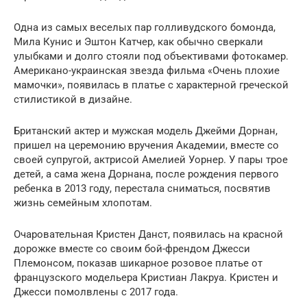
Одна из самых веселых пар голливудского бомонда,
Мила Кунис и Эштон Катчер, как обычно сверкали
улыбками и долго стояли под объективами фотокамер.
Американо-украинская звезда фильма «Очень плохие
мамочки», появилась в платье с характерной греческой
стилистикой в дизайне.
Британский актер и мужская модель Джейми Дорнан,
пришел на церемонию вручения Академии, вместе со
своей супругой, актрисой Амелией Уорнер. У пары трое
детей, а сама жена Дорнана, после рождения первого
ребенка в 2013 году, перестала сниматься, посвятив
жизнь семейным хлопотам.
Очаровательная Кристен Данст, появилась на красной
дорожке вместе со своим бой-френдом Джесси
Племонсом, показав шикарное розовое платье от
французского модельера Кристиан Лакруа. Кристен и
Джесси помолвлены с 2017 года.