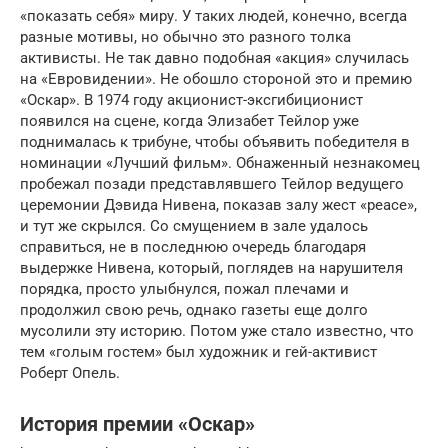
«показать себя» миру. У таких людей, конечно, всегда
разные мотивы, но обычно это разного толка
активисты. Не так давно подобная «акция» случилась
на «Евровидении». Не обошло стороной это и премию
«Оскар». В 1974 году акционист-эксгибиционист
появился на сцене, когда Элизабет Тейлор уже
поднималась к трибуне, чтобы объявить победителя в
номинации «Лучший фильм». Обнаженный незнакомец
пробежал позади представлявшего Тейлор ведущего
церемонии Дэвида Нивена, показав залу жест «peace»,
и тут же скрылся. Со смущением в зале удалось
справиться, не в последнюю очередь благодаря
выдержке Нивена, который, поглядев на нарушителя
порядка, просто улыбнулся, пожал плечами и
продолжил свою речь, однако газеты еще долго
мусолили эту историю. Потом уже стало известно, что
тем «голым гостем» был художник и гей-активист
Роберт Опель.
История премии «Оскар»